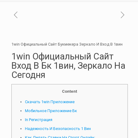
1win Официальный Сайт Букмекера Зеркало И Вход В 1вин
1win Официальный Сайт
Вход В Бк 1вин, Зеркало На
Сегодня
Content
Скачать 1win Приложение
Мобильное Приложение Бк
In Регистрация
Надежность И Безопасность 1 Вин
Как Делать Ставки На Спорт Онлайн: