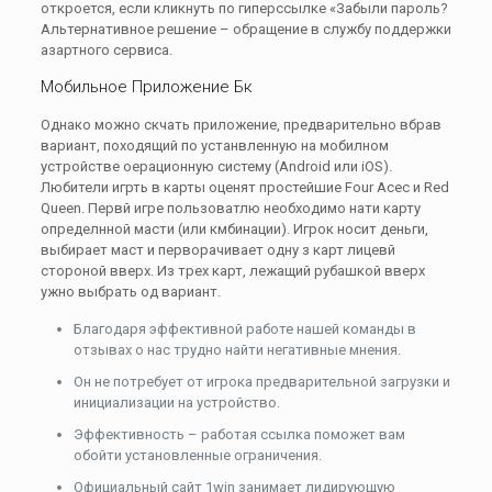
откроется, если кликнуть по гиперссылке «Забыли пароль?
Альтернативное решение – обращение в службу поддержки
азартного сервиса.
Мобильное Приложение Бк
Однако можно скчать приложение, предварительно вбрав
вариант, походящий по устанвленную на мобилном
устройстве оерационную систему (Android или iOS).
Любители игрть в карты оценят простейшие Four Acec и Red
Queen. Первй игре пользоватлю необходимо нати карту
определнной масти (или кмбинации). Игрок носит деньги,
выбирает маст и перворачивает одну з карт лицевй
стороной вверх. Из трех карт, лежащий рубашкой вверх
ужно выбрать од вариант.
Благодаря эффективной работе нашей команды в
отзывах о нас трудно найти негативные мнения.
Он не потребует от игрока предварительной загрузки и
инициализации на устройство.
Эффективность – работая ссылка поможет вам
обойти установленные ограничения.
Официальный сайт 1win занимает лидирующую