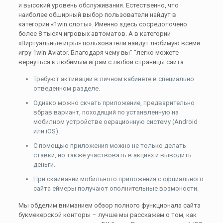
и высокий уровень обслуживания. Естественно, что
наиболее обширный выбор пользователи найдут в
категории «1win слоты». Именно здесь сосредоточено
более 8 тысяч игровых автоматов. А в категории
«Виртуальные игры» пользователи найдут любимую всеми
игру 1win Aviator. Благодаря чему вы” “легко можете
вернуться к любимым играм с любой страницы сайта.
Требуют активации в личном кабинете в специально
отведенном разделе.
Однако можно скчать приложение, предварительно
вбрав вариант, походящий по устанвленную на
мобилном устройстве оерационную систему (Android
или iOS).
С помощью приложения можно не только делать
ставки, но также участвовать в акциях и выводить
деньги.
При скаивании мобильного приложения с офциального
сайта еймеры получают ополнительные возмоности.
Мы обделим вниманием обзор полного функционала сайта
букмекерской конторы – лучше мы расскажем о том, как