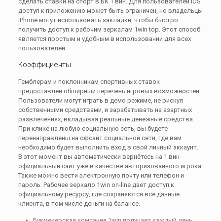
сделать ставки на спорт в БК 1 вин. Для пользователей iOS
доступ к приложению может быть ограничен, но владельцы
iPhone могут использовать закладки, чтобы быстро
получить доступ к рабочим зеркалам 1win top. Этот способ
является простым и удобным в использовании для всех
пользователей.
Коэффициенты
Гемблерам и поклонникам спортивных ставок
предоставлен обширный перечень игровых возможностей.
Пользователи могут играть в демо режиме, не рискуя
собственными средствами, и зарабатывать на азартных
развлечениях, вкладывая реальные денежные средства.
При клике на любую социальную сеть, вы будете
перенаправлены на офсайт социальной сети, где вам
необходимо будет выполнить вход в свой личный аккаунт.
В этот момент вы автоматически вернётесь на 1 вин
официальный сайт уже в качестве авторизованного игрока.
Также можно вести электронную почту или телефон и
пароль. Рабочее зеркало 1win on-line дает доступ к
официальному ресурсу, где сохраняются все данные
клиента, в том числе деньги на балансе.
Букмекерская компания 1win получает каждый день