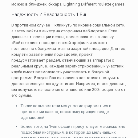
можно в блк-джек, бккара, Lightning Different roulette games.
Надежность И Безопасность 1 Вин
В противном случае – кликнуть по иконке социальной сети,
а затем войти в анкету на стороннем веб-портале. Если
данные авторизации верны, после нажатия на кнопку
«Войти» клиент попадет в свой профиль и сможет
полноценно обслуживаться на азартной площадке. Для тех,
кому эти развлечения поднадоели, проект
предусматривает раздел, отвечающий за аппараты с
реальными крупье. Каждый зарегистрированный участник
клуба имеет возможность участвовать в бонусной
программе. Бонусы Ван вин казино позволяют получить
дополнительную выгоду от игры. Например, внося депозит,
вы получаете начисление one hundred или 200 процентов от
его суммы.
Также пользователи могут регистрироваться в
приложении казино, поскольку принцип везде
одинаковый.
Более того, на 1win офсайт присутствует максимально
подробная инструкция, в которой до мельчайших