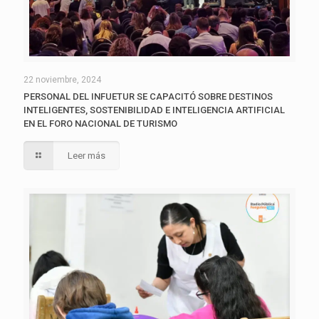
22 noviembre, 2024
PERSONAL DEL INFUETUR SE CAPACITÓ SOBRE DESTINOS
INTELIGENTES, SOSTENIBILIDAD E INTELIGENCIA ARTIFICIAL
EN EL FORO NACIONAL DE TURISMO
Leer más