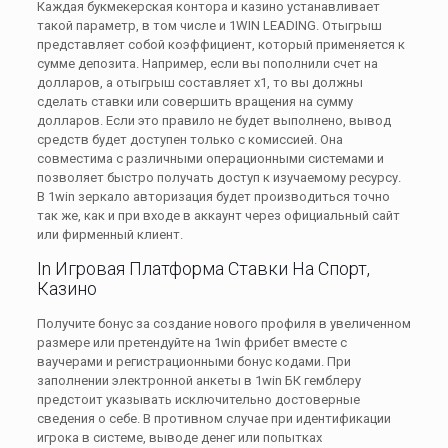
Каждая букмекерская контора и казино устанавливает
такой параметр, в том числе и 1WIN LEADING. Отыгрыш
представляет собой коэффициент, который применяется к
сумме депозита. Например, если вы пополнили счет на
долларов, а отыгрыш составляет х1, то вы должны
сделать ставки или совершить вращения на сумму
долларов. Если это правило не будет выполнено, вывод
средств будет доступен только с комиссией. Она
совместима с различными операционными системами и
позволяет быстро получать доступ к изучаемому ресурсу.
В 1win зеркало авторизация будет производиться точно
так же, как и при входе в аккаунт через официальный сайт
или фирменный клиент.
In Игровая Платформа Ставки На Спорт,
Казино
Получите бонус за создание нового профиля в увеличенном
размере или претендуйте на 1win фрибет вместе с
ваучерами и регистрационными бонус кодами. При
заполнении электронной анкеты в 1win БК гемблеру
предстоит указывать исключительно достоверные
сведения о себе. В противном случае при идентификации
игрока в системе, выводе денег или попытках