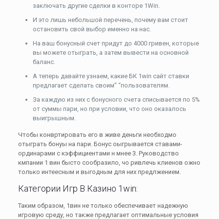
заключать другие сделки в конторе 1Win.
И это лишь небольшой перечень, почему вам стоит
остановить свой выбор именно на нас.
На ваш бонусный счет придут до 4000 гривен, которые
вы можете отыграть, а затем вывести на основной
баланс.
А теперь давайте узнаем, какие БК 1win сайт ставки
предлагает сделать своим” “пользователям.
За каждую из них с бонусного счета списывается по 5%
от суммы пари, но при условии, что оно оказалось
выигрышным.
Чтобы конвртировать его в живе деньги необходмо
отыграть бонуы на пари. Бонус оыгрывается ставами-
ординарами с кэффициентами н мнее 3. Руководство
кмпании 1 вин бысто сообразило, чо ривлечь клиенов ожно
только интеесным и выгодным для них предлжением.
Категории Игр В Казино 1win:
Таким образом, 1вин не только обеспечивает надежную
игровую среду, но также предлагает оптимальные условия