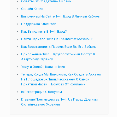
Советы От Создателей Бк 1вин
Онлайн Казио
Выполняем На Сайте 1win Вход В Личный Кабинет
Поддержка Клиентов
Как Выполнить В 1win Вход?
Найти Зеркало 1win On The Internet Можно В:
Как Восстановить Пароль Если Вы Его Забыли
Приложение 1win – Круглосуточный Доступ К
Азартному Сервису
Услуги Онлайн Казино 1вин:
Теперь, Когда Мы Выяснили, Как Создать Аккаунт
На Площадке Бк 1вин, Расскажем О Самой
Приятной Части – Бонусах От Компании
In Регистрация С Бонусом
Главные Преимущества 1win Ua Перед Другими
Онлайн-казино Украины