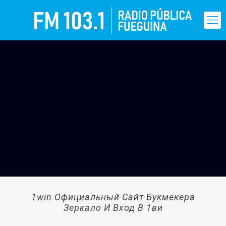
1win Официальный Сайт Букмекера
Зеркало И Вход В 1ви