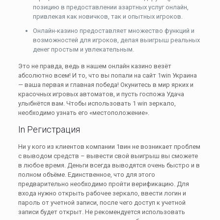
позицию в предоставлении азартных услуг онлайн,
привлекая как новичков, так и опытных игроков.
Онлайн-казино предоставляет множество функций и
возможностей для игроков, делая выигрыш реальных
денег простым и увлекательным.
Это не правда, ведь в нашем онлайн казино везёт
абсолютно всем! И то, что вы попали на сайт 1win Украина
— ваша первая и главная победа! Окунитесь в мир ярких и
красочных игровых автоматов, и пусть госпожа Удача
улыбнётся вам. Чтобы использовать 1 win зеркало,
необходимо узнать его «местоположение».
In Регистрация
Ни у кого из клиентов компании 1вин не возникает проблем
с выводом средств – вывести свой выигрыш вы сможете
в любое время. Деньги всегда выводятся очень быстро и в
полном объёме. Единственное, что для этого
предварительно необходимо пройти верификацию. Для
входа нужно открыть рабочее зеркало, ввести логин и
пароль от учетной записи, после чего доступ к учетной
записи будет открыт. Не рекомендуется использовать