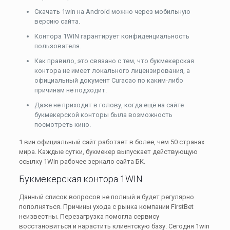
Скачать 1win на Android можно через мобильную
версию сайта.
Контора 1WIN гарантирует конфиденциальность
пользователя.
Как правило, это связано с тем, что букмекерская
контора не имеет локального лицензирования, а
официальный документ Curacao по каким-либо
причинам не подходит.
Даже не приходит в голову, когда ещё на сайте
букмекерской конторы была возможность
посмотреть кино.
1 вин официальный сайт работает в более, чем 50 странах
мира. Каждые сутки, букмекер выпускает действующую
ссылку 1Win рабочее зеркало сайта БК.
Букмекерская контора 1WIN
Данный список вопросов не полный и будет регулярно
пополняться. Причины ухода с рынка компании FirstBet
неизвестны. Перезагрузка помогла сервису
восстановиться и нарастить клиентскую базу. Сегодня 1win