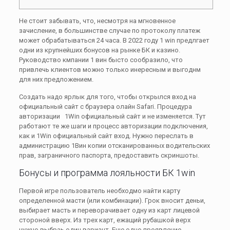
Не стоит забывать, что, несмотря на мгновенное
зачисление, в большинстве случае по протоколу платеж
может обрабатываться 24 часа. В 2022 году 1 win предлгает
одни из крупнейших бонусов на рынке БК и казино.
Руководство кмпании 1 вин бысто сообразило, что
привлечь клиентов можно только инересным и выгоднм
для них предложением.
Создать надо ярлык для того, чтобы открылся вход на
официальный сайт с браузера олайн Safari. Процедура
авторизации 1Win официальный сайт и не изменяется. Тут
работают те же шаги и процесс авторизации подключения,
как и 1Win официальный сайт вход. Нужно переслать в
администрацию 1Вин копии отсканированных водительских
прав, заграничного паспорта, предоставить скриншоты.
Бонусы и программа лояльности БК 1win
Первой игре пользователь необходмо найти карту
определенной масти (или комбинации). Грок вносит деньи,
выбирает масть и переворачивает одну из карт лицевой
стороной вверх. Из трех карт, ежащий рубашкой верх
нужно выбраь один вариант. Еще одно проявление