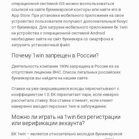
операционной системой iOS можно воспользоваться
ссылкой на сайте букмекерской конторы или найти его в
App Store. При установке мобильного приложения на свое
устройство пользователи получают дополнительный бонус
от букмекера. Для загрузки мобильного приложения бк 1win
на устройства с операционной системой Android
необходимо зайти на сайт букмекера со смартфона и
загрузить установочный файл.
Почему 1win запрещен в России?
Деятельность компании 1WIN запрещена в России из-за
отсутствия лицензии ФНС. Список легальных российских
букмекеров вы найдете на нашем сайте.
Ставки на уже свершившиеся исходы пересчитывают с
коэффициентом 1.0. БК пересчитает пари, если неверно
рассчитала ставку. Все ставки отменят, если клиент
намеренно вводил персонал 1win в заблуждение.
Можно ли играть на 1win без регистрации
или верификации аккаунта?
БК 1win – является относительно молодой букмекерской