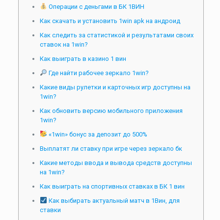
Операции с деньгами в БК 1ВИН
Как скачать и установить 1win apk на андроид
Как следить за статистикой и результатами своих
ставок на 1win?
Как выиграть в казино 1 вин
Где найти рабочее зеркало 1win?
Какие виды рулетки и карточных игр доступны на
1win?
Как обновить версию мобильного приложения
1win?
«1win» бонус за депозит до 500%
Выплатят ли ставку при игре через зеркало бк
Какие методы ввода и вывода средств доступны
на 1win?
Как выиграть на спортивных ставках в БК 1 вин
Как выбирать актуальный матч в 1Вин, для
ставки