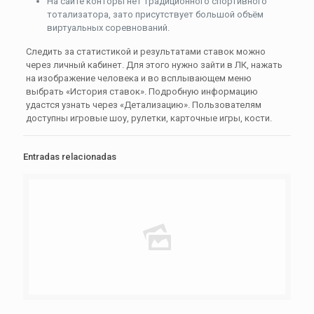
На сайте конторы нет традиционного спортивного
тотализатора, зато присутствует большой объём
виртуальных соревнований.
Следить за статистикой и результатами ставок можно
через личный кабинет. Для этого нужно зайти в ЛК, нажать
на изображение человека и во всплывающем меню
выбрать «История ставок». Подробную информацию
удастся узнать через «Детализацию». Пользователям
доступны игровые шоу, рулетки, карточные игры, кости.
Entradas relacionadas