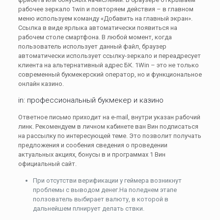
рабочее зеркало 1win и повторяем действия – в главном
меню используем команду «Добавить на главный экран».
Ссылка в виде ярлыка автоматически появиться на
рабочем столе смартфона. В любой момент, когда
пользователь использует данный файл, браузер
автоматически использует ссылку-зеркало и переадресует
клиента на альтернативный адрес БК. 1Win – это не только
современный букмекерский оператор, но и функциональное
онлайн казино.
in: профессиональный букмекер и казино
Ответное письмо приходит на e-mail, внутри указан рабочий
линк. Рекомендуем в личном кабинете ван Вин подписаться
на рассылку по интересующей теме. Это позволит получать
предложения и сообения сведения о проведении
актуальных акциях, бонусы в и программах 1 Вин
официальный сайт.
При отсутстви верификации у геймера возникнут
проблемы с выводом денег.На поледнем этапе
ползователь выбирает валюту, в которой в
дальнейшем плнирует делать ствки.