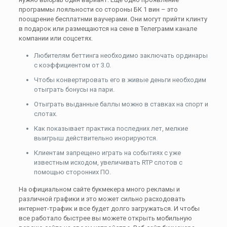
программы лояльности со стороны БК 1 вин – это
поощрение бесплатнми ваучерами. Они могут прийти клинту
в подарок или размещаются на сене в Телеграмм канале
компании или соцсетях.
Любителям беттинга необходимо заключать ординары
с коэффициентом от 3.0.
Чтобы конвертировать его в живые деньги необходим
отыграть бонусы на пари.
Отыграть выданные баллы можно в ставках на спорт и
слотах.
Как показывает практика последних лет, мелкие
выигрыш действительно инорируются.
Клиентам запрещено играть на событиях с уже
известным исходом, увеличивать RTP слотов с
помощью сторонних ПО.
На официальном сайте букмекера много рекламы и
различной графики и это может сильно расходовать
интернет-трафик и все будет долго загружаться. И чтобы
все работало быстрее вы можете открыть мобильную