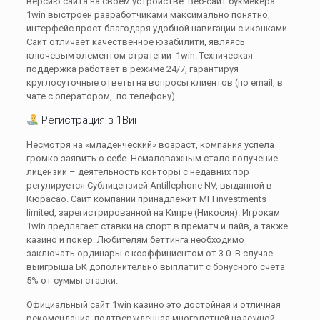
версию сайта на своем устройстве. Веб-сайт букмекера
1win выстроен разработчиками максимально понятно,
интерфейс прост благодаря удобной навигации с иконками.
Сайт отличает качественное юзабилити, являясь
ключевым элементом стратегии 1win. Техническая
поддержка работает в режиме 24/7, гарантируя
круглосуточные ответы на вопросы клиентов (по email, в
чате с оператором, по телефону).
Регистрация в 1Вин
Несмотря на «младенческий» возраст, компания успела
громко заявить о себе. Немаловажным стало получение
лицензии – деятельность конторы с недавних пор
регулируется Сублицензией Antillephone NV, выданной в
Кюрасао. Сайт компании принадлежит MFI investments
limited, зарегистрированной на Кипре (Никосия). Игрокам
1win предлагает ставки на спорт в прематч и лайв, а также
казино и покер. Любителям беттинга необходимо
заключать ординары с коэффициентом от 3.0. В случае
выигрыша БК дополнительно выплатит с бонусного счета
5% от суммы ставки.
Официальный сайт 1win казино это достойная и отличная
рекомендация, подтвержденная многолетней надежной