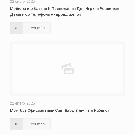
22 enero, 2025
Мобильные Казино И Приложения Для Игры и Реальные
Деньги со Телефона Андроид же Ios
Leer más
22 enero, 2025
Мостбет Официальный Сайт Вход В личные Кабинет
Leer más