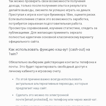
Так можно проверить свои возможности получения
дохода, только после получения опыта и результата
делайте выводы, сможете ли успешно играть на деньги.
Приступая к игре в конторе букмекера 1Вин, оцените риски.
Если выполнение ставок это возможность заработка,
потребуется серьезная подготовительная работа.
Просмотры соревнований, изучение статистики, следить за
публикациями. Для желающих применить зеркало
полностью идентичен основной классическому варианту
официального сайта.
Как использовать функцию кэш-аут (cash-out) на
1win?
Обязательно выбираем действующие контакты телефона и
почты. Это будет гарантировать свободный доступ к
личному кабинету и игровому счету.
По этой причине важно всегда использовать
актуальные альтернативные переходы, которые
предлагает наш сайт.
Сделать это можно по электронной
почте [email protected], по телефону или через жиой чат.