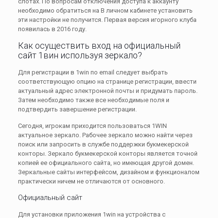
слотах. По вопросам отключения доступа к аккаунту
необходимо обратиться на В личном кабинете установить
эти настройки не получится. Первая версия игорного клуба
появилась в 2016 году.
Как осуществить вход на официальный
сайт 1вин используя зеркало?
Для регистрации в 1win по email следует выбрать
соответствующую опцию на странице регистрации, ввести
актуальный адрес электронной почты и придумать пароль.
Затем необходимо также все необходимые поля и
подтвердить завершение регистрации.
Сегодня, игрокам приходится пользоваться 1WIN
актуальное зеркало. Рабочее зеркало можно найти через
поиск или запросить в службе поддержки букмекерской
конторы. Зеркало букмекерской конторы является точной
копией ее официального сайта, но имеющая другой домен.
Зеркальные сайты интерфейсом, дизайном и функционалом
практически ничем не отличаются от основного.
Официальный сайт
Для установки приложения 1win на устройства с