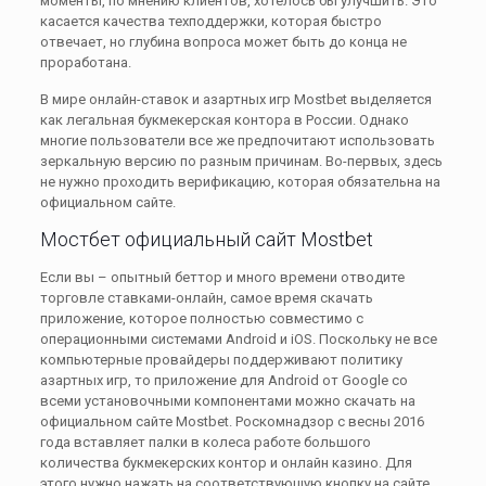
моменты, по мнению клиентов, хотелось бы улучшить. Это
касается качества техподдержки, которая быстро
отвечает, но глубина вопроса может быть до конца не
проработана.
В мире онлайн-ставок и азартных игр Mostbet выделяется
как легальная букмекерская контора в России. Однако
многие пользователи все же предпочитают использовать
зеркальную версию по разным причинам. Во-первых, здесь
не нужно проходить верификацию, которая обязательна на
официальном сайте.
Мостбет официальный сайт Mostbet
Если вы – опытный беттор и много времени отводите
торговле ставками-онлайн, самое время скачать
приложение, которое полностью совместимо с
операционными системами Android и iOS. Поскольку не все
компьютерные провайдеры поддерживают политику
азартных игр, то приложение для Android от Google со
всеми установочными компонентами можно скачать на
официальном сайте Mostbet. Роскомнадзор с весны 2016
года вставляет палки в колеса работе большого
количества букмекерских контор и онлайн казино. Для
этого нужно нажать на соответствующую кнопку на сайте