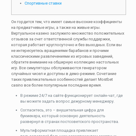
Спортивные ставки
Он гордится тем, что имеет самые высокие коэффициенты
на предматчевые игры, а также на живые игры.
Виртуальное казино заслужило множество положительных
отзывов за счет ответственной службы поддержки,
которая работает круглосуточно и без выходных. Если вы
не интересуетесь вращениями барабанов и прочими
классическими развлечениями из игровых заведений,
обратите внимание на обширную коллекцию настольных
игр. Все симуляторы обслуживаются генератором
случайных чисел и доступны в демо-режиме. Сочетание
таких привлекательных особенностей делает Mostbet
casino все более популярным последнее время.
В режиме 24/7 на сайте функционирует онлайн-чат, где
вы можете задать вопрос дежурному менеджеру.
Согласитесь, это – внушительная цифра для
букмекера, который основную деятельность
развернул в странах постсоветского пространства.
Мультиформатная площадка привлекает