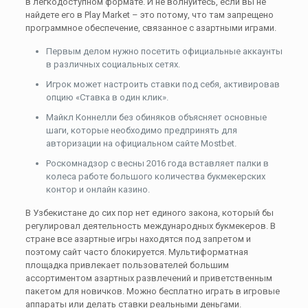
в легкодоступном формате. И не волнуйтесь, если вы не
найдете его в Play Market – это потому, что там запрещено
программное обеспечение, связанное с азартными играми.
Первым делом нужно посетить официальные аккаунты
в различных социальных сетях.
Игрок может настроить ставки под себя, активировав
опцию «Ставка в один клик».
Майкл Коннелли без обиняков объясняет основные
шаги, которые необходимо предпринять для
авторизации на официальном сайте Mostbet.
Роскомнадзор с весны 2016 года вставляет палки в
колеса работе большого количества букмекерских
контор и онлайн казино.
В Узбекистане до сих пор нет единого закона, который бы
регулировал деятельность международных букмекеров. В
стране все азартные игры находятся под запретом и
поэтому сайт часто блокируется. Мультиформатная
площадка привлекает пользователей большим
ассортиментом азартных развлечений и приветственным
пакетом для новичков. Можно бесплатно играть в игровые
аппараты или делать ставки реальными деньгами.