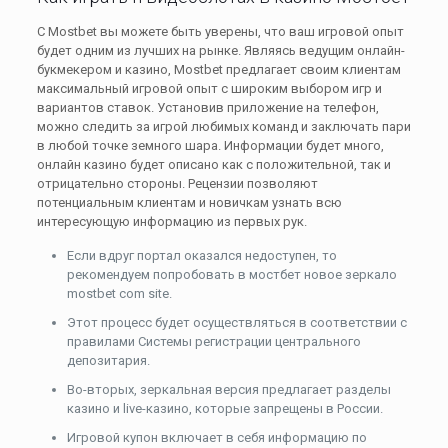
С Mostbet вы можете быть уверены, что ваш игровой опыт
будет одним из лучших на рынке. Являясь ведущим онлайн-
букмекером и казино, Mostbet предлагает своим клиентам
максимальный игровой опыт с широким выбором игр и
вариантов ставок. Установив приложение на телефон,
можно следить за игрой любимых команд и заключать пари
в любой точке земного шара. Информации будет много,
онлайн казино будет описано как с положительной, так и
отрицательно стороны. Рецензии позволяют
потенциальным клиентам и новичкам узнать всю
интересующую информацию из первых рук.
Если вдруг портал оказался недоступен, то
рекомендуем попробовать в мостбет новое зеркало
mostbet com site.
Этот процесс будет осуществляться в соответствии с
правилами Системы регистрации центрального
депозитария.
Во-вторых, зеркальная версия предлагает разделы
казино и live-казино, которые запрещены в России.
Игровой купон включает в себя информацию по