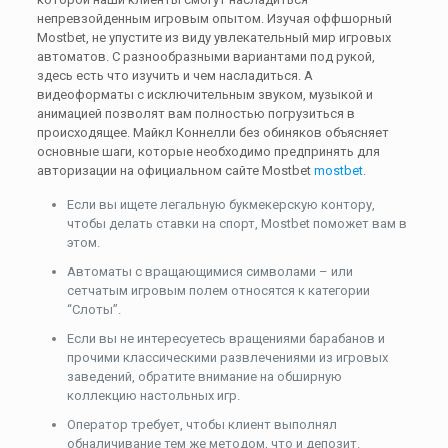
непревзойденным игровым опытом. Изучая оффшорный
Mostbet, не упустите из виду увлекательный мир игровых
автоматов. С разнообразными вариантами под рукой,
здесь есть что изучить и чем насладиться. А
видеоформаты с исключительным звуком, музыкой и
анимацией позволят вам полностью погрузиться в
происходящее. Майкл Коннелли без обиняков объясняет
основные шаги, которые необходимо предпринять для
авторизации на официальном сайте Mostbet
mostbet
.
Если вы ищете легальную букмекерскую контору,
чтобы делать ставки на спорт, Mostbet поможет вам в
этом.
Автоматы с вращающимися символами – или
сетчатым игровым полем относятся к категории
“Слоты”.
Если вы не интересуетесь вращениями барабанов и
прочими классическими развлечениями из игровых
заведений, обратите внимание на обширную
коллекцию настольных игр.
Оператор требует, чтобы клиент выполнял
обналичивание тем же методом, что и депозит.