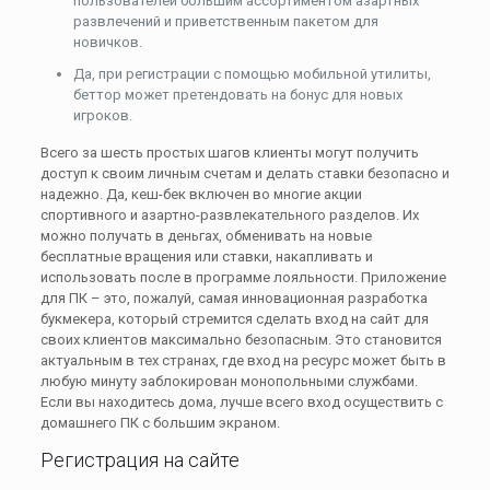
пользователей большим ассортиментом азартных
развлечений и приветственным пакетом для
новичков.
Да, при регистрации с помощью мобильной утилиты,
беттор может претендовать на бонус для новых
игроков.
Всего за шесть простых шагов клиенты могут получить
доступ к своим личным счетам и делать ставки безопасно и
надежно. Да, кеш-бек включен во многие акции
спортивного и азартно-развлекательного разделов. Их
можно получать в деньгах, обменивать на новые
бесплатные вращения или ставки, накапливать и
использовать после в программе лояльности. Приложение
для ПК – это, пожалуй, самая инновационная разработка
букмекера, который стремится сделать вход на сайт для
своих клиентов максимально безопасным. Это становится
актуальным в тех странах, где вход на ресурс может быть в
любую минуту заблокирован монопольными службами.
Если вы находитесь дома, лучше всего вход осуществить с
домашнего ПК с большим экраном.
Регистрация на сайте