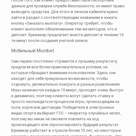
После того, как клиент предоставил свои паспортные
данные для проверки службе безопасности, он имеет право
выводить средства. Для этого в личном кабинете нужно
зайти в раздел с соответствующим названием и нажать
кнопку «Заказать выплату». Оператор требует, чтобы
клиент выполнял обналичивание тем же методом, что и
депозит. Букмекер предлагает внести депозит в течение 15-
ти минут после создания учетной записи.
Мобильный Mostbet
Сам сервис постоянно стремится к лучшему результату,
предлагая все более привлекательные условия, на
которые обращают внимание пользователи. Здесь они
находят для себя прекрасные возможности, чтобы
отдохнуть, увлекательно поиграть в разные развлечения.
Игры начинаются каждые 15 минут, проходят очень быстро
и динамично, поэтому клиенты могут сделать ставку и
просто наслаждаться процессом игры, происходящем на
поле, корте или дистанции. Победителя в электронных
видах спорта выбирает ГСС – генератор случайных чисел,
поэтому вы никак не сможете повлиять на ход
происходящего или спрогнозировать будущий результат.
Букмекер работает в отрасли более 13 лет, но некоторые