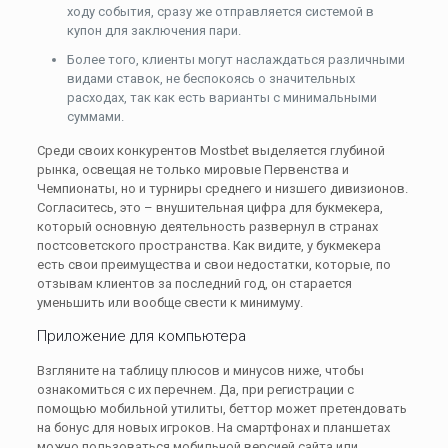
ходу события, сразу же отправляется системой в
купон для заключения пари.
Более того, клиенты могут наслаждаться различными
видами ставок, не беспокоясь о значительных
расходах, так как есть варианты с минимальными
суммами.
Среди своих конкурентов Mostbet выделяется глубиной
рынка, освещая не только мировые Первенства и
Чемпионаты, но и турниры среднего и низшего дивизионов.
Согласитесь, это – внушительная цифра для букмекера,
который основную деятельность развернул в странах
постсоветского пространства. Как видите, у букмекера
есть свои преимущества и свои недостатки, которые, по
отзывам клиентов за последний год, он старается
уменьшить или вообще свести к минимуму.
Приложение для компьютера
Взгляните на таблицу плюсов и минусов ниже, чтобы
ознакомиться с их перечнем. Да, при регистрации с
помощью мобильной утилиты, беттор может претендовать
на бонус для новых игроков. На смартфонах и планшетах
можно пользоваться мобильной версией сайта или