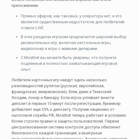
приложением.
Прямых эфиров, как таковых, у оператора нет, и это
является существенным недостатком для любителей
ставок-LIVE.
В этих разделах игрокам предлагается широкий выбор
увлекательных игр, включая настольные игры,
видеопокер и игры с живыми дилерами.
С Mostbet вы можете быть уверены, что получите
подлинный и полностью захватывающий игровой
опыт.
Любители карточных игр найдут здесь несколько
разновидностей рулетки (русская, европейская,
французская, американская), блек джек и Техасский
Холдем, покер и баккару. Если игрок успевает внести
депозит в первые 15 минут после регистрации, букмекер
добавляет еще 25% к депозиту. Получив лицензию от
налоговой службы РФ, Mostbet теперь работает в условиях
более строгих правил и защиты пользователей. Первая
централизованная система контроля доступа обеспечит
безопасность каждой транзакции, а выигрыши
пользователей будут гарантированы. Активность клиентов