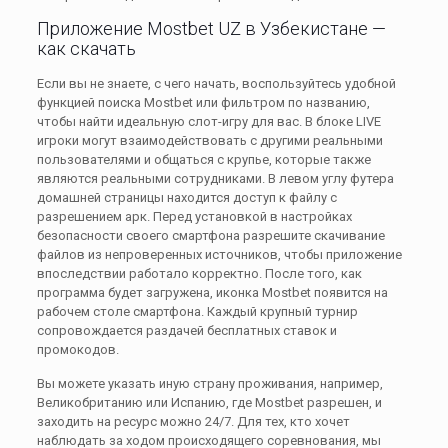
Приложение Mostbet UZ в Узбекистане —
как скачать
Если вы не знаете, с чего начать, воспользуйтесь удобной
функцией поиска Mostbet или фильтром по названию,
чтобы найти идеальную слот-игру для вас. В блоке LIVE
игроки могут взаимодействовать с другими реальными
пользователями и общаться с крупье, которые также
являются реальными сотрудниками. В левом углу футера
домашней страницы находится доступ к файлу с
разрешением арк. Перед установкой в настройках
безопасности своего смартфона разрешите скачивание
файлов из непроверенных источников, чтобы приложение
впоследствии работало корректно. После того, как
программа будет загружена, иконка Mostbet появится на
рабочем столе смартфона. Каждый крупный турнир
сопровождается раздачей бесплатных ставок и
промокодов.
Вы можете указать иную страну проживания, например,
Великобританию или Испанию, где Mostbet разрешен, и
заходить на ресурс можно 24/7. Для тех, кто хочет
наблюдать за ходом происходящего соревнования, мы