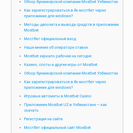
Обзор букмекерской компании Mostbet Узбекистан
Как зарегистрироваться в бк мостбет через
приложение для windows?
Методы депозита и вывода средств в приложении
Mostbet
Мостбет официальный вход
Наше мнение об операторе ставок
Mostbet зеркало рабочее на сегодня
Казино, слоты и другие игры от Mostbet
Обзор букмекерской компании Mostbet Узбекистан
Как зарегистрироваться в бк мостбет через
приложение для windows?
Игpoвыe aвтoмaты в Mostbet Casino
Приложение Mostbet UZ в Узбекистане — как
скачать
Регистрация на сайте
Мостбет официальный сайт Mostbet