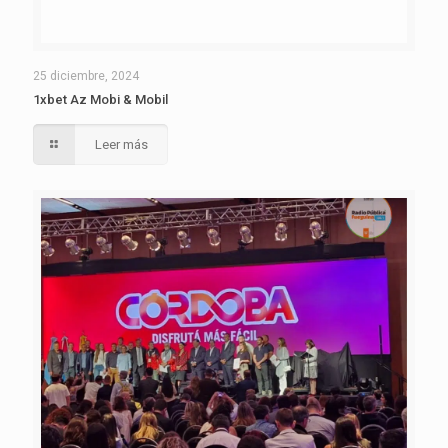
25 diciembre, 2024
1xbet Az Mobi & Mobil
Leer más