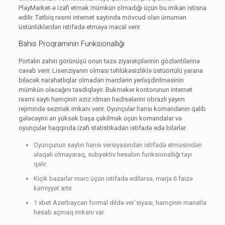
PlayMarket-ə izafi etmək mümkün olmadığı üçün bu imkan istisna
edilir. Tətbiq rəsmi internet saytında mövcud olan ümumən
üstünlüklərdən istifadə etməyə macal verir.
Bahis Proqramının Funksionallığı
Portalın zahiri görünüşü onun təzə ziyarətçilərinin gözləntilərinə
cavab verir. Lisenziyanın olması təhlükəsizliklə üstüörtülü yarana
biləcək narahatlıqlar olmadan mərclərin yerləşdirilməsinin
mümkün olacağını təsdiqləyir. Bukmeker kontorunun internet
rəsmi saytı həmçinin əziz idman hadisələrini obrazli yayım
rejimində sezmək imkanı verir. Oyunçular hansı komandanın qalib
gələcəyini ən yüksək başa çəkilmək üçün komandalar və
oyunçular haqqında izafi statistikadan istifadə edə bilərlər.
Oyunçunun saytın hansı versiyasından istifadə etməsindən
əlaqəli olmayaraq, subyektiv hesabın funksionallığı tayı
qalır.
Kiçik bazarlar mərc üçün istifadə edilərsə, marja 6 faizə
kəmiyyət artır.
1 xbet Azerbaycan formal dildə ver`siyası, həmçinin manatla
hesab açmaq imkanı var.