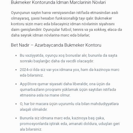
Bukmeker Kontorunda Idman Mərclərinin Növləri
Oyunçunun saytın hansı versiyasından istifadə etməsindən asılı
olmayaraq, şəxsi hesabın funksionallığı tayı qalır. Bukmeker
kontoru sizin mərc edə biləcəyiniz idman növlərinin siyahısını
daim genişləndirir. Oyunçular futbol, ​​tennis və ya xokkey, eləcə də
daha seyrək idman növlərinə mərc edə bilərlər;
Bet Nadir – Azərbaycanda Bukmeker Kontoru
Bu vəziyyətdə, oyunçu xoş bonuslar alır, bununla da sayta
sonrakı başlanğıc daha da vəcdli olacaqdır.
2024-ci ildə siz var-yox idmana yox, həm də kazinoya mərc
edə bilərsiniz.
AppStore qumar siyasəti daha liberaldır, ona üçün də
qumarbazların proqramı yükləmək üçün saytdan istifadə
etməsinə əsla nə mane olmur.
O, hər bir macəra üçün uçurumlu ola bilən məhdudiyyətlərə
əlaqəli olmalıdır.
Bununla siz idmana mərc edə, kazinoya baş çəkə,
promosyonlarda iştirak edə, əmanəti doldura, uduşları geri
ala bilərsiniz.