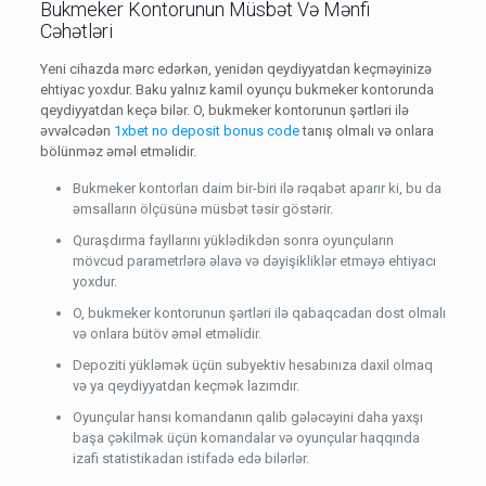
Bukmeker Kontorunun Müsbət Və Mənfi
Cəhətləri
Yeni cihazda mərc edərkən, yenidən qeydiyyatdan keçməyinizə
ehtiyac yoxdur. Baku yalnız kamil oyunçu bukmeker kontorunda
qeydiyyatdan keçə bilər. O, bukmeker kontorunun şərtləri ilə
əvvəlcədən
1xbet no deposit bonus code
tanış olmalı və onlara
bölünməz əməl etməlidir.
Bukmeker kontorları daim bir-biri ilə rəqabət aparır ki, bu da
əmsalların ölçüsünə müsbət təsir göstərir.
Quraşdırma fayllarını yüklədikdən sonra oyunçuların
mövcud parametrlərə əlavə və dəyişikliklər etməyə ehtiyacı
yoxdur.
O, bukmeker kontorunun şərtləri ilə qabaqcadan dost olmalı
və onlara bütöv əməl etməlidir.
Depoziti yükləmək üçün subyektiv hesabınıza daxil olmaq
və ya qeydiyyatdan keçmək lazımdır.
Oyunçular hansı komandanın qalib gələcəyini daha yaxşı
başa çəkilmək üçün komandalar və oyunçular haqqında
izafi statistikadan istifadə edə bilərlər.