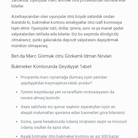
zamanda, oyunçular mərc əritmək ötrü prosedurdan istifadə edə
bilərlər.
Azərbaycandan olan oyunçular ötrü böyük üstünlük ondan
ibarətdir ki, bukmeker kontoru əməliyyatlar ötrü izafi komissiya
təyin etmir. Oyunçular rubl, dollar, qrivna, avro və ya manat qədər
valyutalardan istifadə edə bilərlər. Siz bu seçimdə dördgözlü
olmalısınız, çünki gələcəkdə depozit valyutasını dəyişdirmək
mümkün olmayacaq.
Bet-də Mərc Görmək ötrü Görkəmli Idman Növləri
Bukmeker Kontorunda Qeydiyyat 1xbet
Proqramla mərc oynamağa durmaq üçün yenidən
qeydiyyatdan keçməyinizə tələb yoxdur?
Turnirin keçiriləcəyi yeri və tərəflərin motivasiyasını da
nəzərə almaq lazımdır.
Əsas səhifədə siz qumar saytının ziyarətçiləri üçün ən
əlaqəli məlumatları qavrama edən bannerləri görə bilərsiniz.
Sonra, şəxsi hesabınızda ödəniş nöqtəsini seçin və mövcud
ödəniş üsulları ilə aşna olun.
Aşağı bölmələr ötrü bukmeker kontoru ən azı 300 bazar