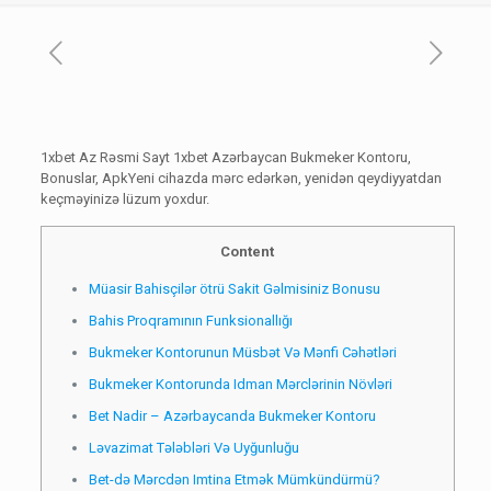
1xbet Az Rəsmi Sayt 1xbet Azərbaycan Bukmeker Kontoru,
Bonuslar, Apk
Yeni cihazda mərc edərkən, yenidən qeydiyyatdan
keçməyinizə lüzum yoxdur.
Content
Müasir Bahisçilər ötrü Sakit Gəlmisiniz Bonusu
Bahis Proqramının Funksionallığı
Bukmeker Kontorunun Müsbət Və Mənfi Cəhətləri
Bukmeker Kontorunda Idman Mərclərinin Növləri
Bet Nadir – Azərbaycanda Bukmeker Kontoru
Ləvazimat Tələbləri Və Uyğunluğu
Bet-də Mərcdən Imtina Etmək Mümkündürmü?