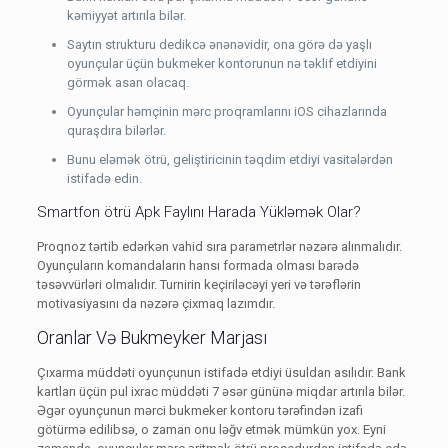
kəmiyyət artırıla bilər.
Saytın strukturu dedikcə ənənəvidir, ona görə də yaşlı
oyunçular üçün bukmeker kontorunun nə təklif etdiyini
görmək asan olacaq.
Oyunçular həmçinin mərc proqramlarını iOS cihazlarında
quraşdıra bilərlər.
Bunu eləmək ötrü, geliştiricinin təqdim etdiyi vasitələrdən
istifadə edin.
Smartfon ötrü Apk Faylını Harada Yükləmək Olar?
Proqnoz tərtib edərkən vahid sıra parametrlər nəzərə alınmalıdır.
Oyunçuların komandaların hansı formada olması barədə
təsəvvürləri olmalıdır. Turnirin keçiriləcəyi yeri və tərəflərin
motivasiyasını da nəzərə çixmaq lazımdır.
Oranlar Və Bukmeyker Marjası
Çıxarma müddəti oyunçunun istifadə etdiyi üsuldan asılıdır. Bank
kartları üçün pul ixrac müddəti 7 əsər gününə miqdar artırıla bilər.
Əgər oyunçunun mərci bukmeker kontoru tərəfindən izafi
götürmə edilibsə, o zaman onu ləğv etmək mümkün yox. Eyni