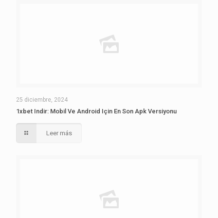
25 diciembre, 2024
1xbet Indir: Mobil Ve Android Için En Son Apk Versiyonu
Leer más