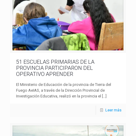
51 ESCUELAS PRIMARIAS DE LA
PROVINCIA PARTICIPARON DEL
OPERATIVO APRENDER
El Ministerio de Educación de la provincia de Tierra del
Fuego AeIAS, a través de la Dirección Provincial de
Investigación Educativa, realizó en la provincia el
[…]
Leer más