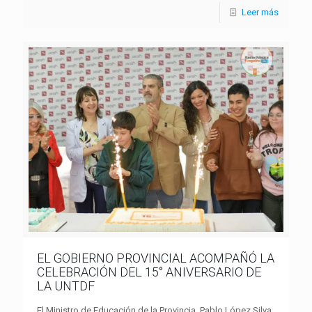
Leer más
EL GOBIERNO PROVINCIAL ACOMPAÑÓ LA
CELEBRACIÓN DEL 15° ANIVERSARIO DE
LA UNTDF
El Ministro de Educación de la Provincia, Pablo López Silva,