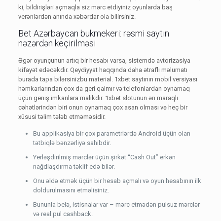
ki, bildirişləri açmaqla siz mərc etdiyiniz oyunlarda baş
verənlərdən anında xəbərdar ola bilirsiniz.
Bet Azərbaycan bukmekeri: rəsmi saytın
nəzərdən keçirilməsi
Əgər oyunçunun artıq bir hesabı varsa, sistemdə avtorizasiya
kifayət edəcəkdir. Qeydiyyat haqqında daha ətraflı məlumatı
burada tapa bilərsinizbu material. 1xbet saytının mobil versiyası
həmkarlarından çox da geri qalmır və telefonlardan oynamaq
üçün geniş imkanlara malikdir. 1xbet slotunun ən maraqlı
cəhətlərindən biri onun oynamaq çox asan olması və heç bir
xüsusi təlim tələb etməməsidir.
Bu applikasiya bir çox parametrlərdə Android üçün olan
tətbiqlə bənzərliyə sahibdir.
Yerləşdirilmiş mərclər üçün şirkət “Cash Out” erkən
nağdlaşdırma təklif edə bilər.
Onu əldə etmək üçün bir hesab açmalı və oyun hesabının ilk
doldurulmasını etməlisiniz.
Bununla belə, istisnalar var – mərc etmədən pulsuz mərclər
və real pul cashback.