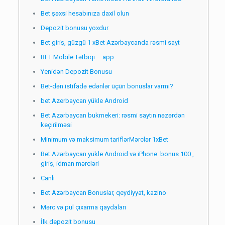
Bet şəxsi hesabınıza daxil olun
Depozit bonusu yoxdur
Bet giriş, güzgü 1 xBet Azərbaycanda rəsmi sayt
BET Mobile Tətbiqi – app
Yenidən Depozit Bonusu
Bet-dən istifadə edənlər üçün bonuslar varmı?
bet Azerbaycan yükle Android
Bet Azərbaycan bukmekeri: rəsmi saytın nəzərdən
keçirilməsi
Minimum və maksimum tariflərMərclər 1xBet
Bet Azərbaycan yükle Android və iPhone: bonus 100 ,
giriş, idman mərcləri
Canlı
Bet Azərbaycan Bonuslar, qeydiyyat, kazino
Mərc və pul çıxarma qaydaları
İlk depozit bonusu