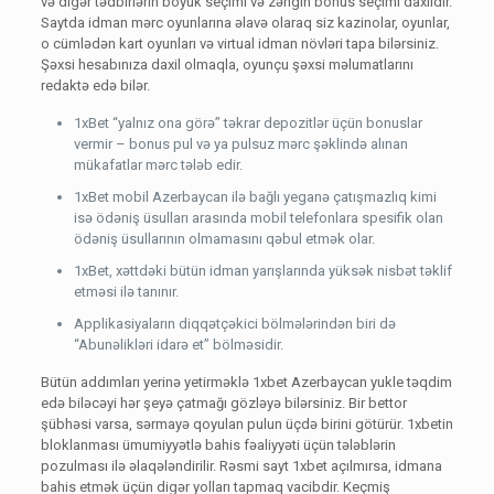
və digər tədbirlərin böyük seçimi və zəngin bonus seçimi daxildir.
Saytda idman mərc oyunlarına əlavə olaraq siz kazinolar, oyunlar,
o cümlədən kart oyunları və virtual idman növləri tapa bilərsiniz.
Şəxsi hesabınıza daxil olmaqla, oyunçu şəxsi məlumatlarını
redaktə edə bilər.
1xBet “yalnız ona görə” təkrar depozitlər üçün bonuslar
vermir – bonus pul və ya pulsuz mərc şəklində alınan
mükafatlar mərc tələb edir.
1xBet mobil Azerbaycan ilə bağlı yeganə çatışmazlıq kimi
isə ödəniş üsulları arasında mobil telefonlara spesifik olan
ödəniş üsullarının olmamasını qəbul etmək olar.
1xBet, xəttdəki bütün idman yarışlarında yüksək nisbət təklif
etməsi ilə tanınır.
Applikasiyaların diqqətçəkici bölmələrindən biri də
“Abunəlikləri idarə et” bölməsidir.
Bütün addımları yerinə yetirməklə 1xbet Azerbaycan yukle təqdim
edə biləcəyi hər şeyə çatmağı gözləyə bilərsiniz. Bir bettor
şübhəsi varsa, sərmayə qoyulan pulun üçdə birini götürür. 1xbetin
bloklanması ümumiyyətlə bahis fəaliyyəti üçün tələblərin
pozulması ilə əlaqələndirilir. Rəsmi sayt 1xbet açılmırsa, idmana
bahis etmək üçün digər yolları tapmaq vacibdir. Keçmiş