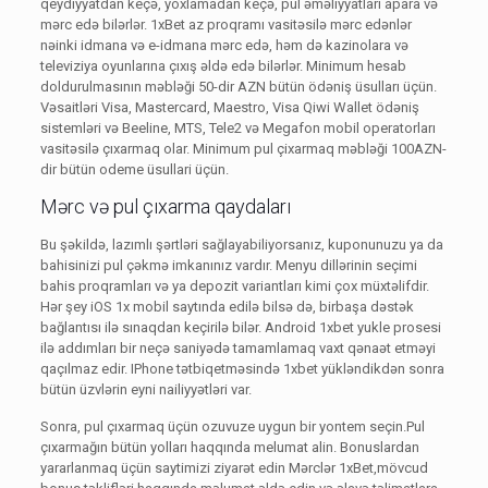
qeydiyyatdan keçə, yoxlamadan keçə, pul əməliyyatları apara və
mərc edə bilərlər. 1xBet az proqramı vasitəsilə mərc edənlər
nəinki idmana və e-idmana mərc edə, həm də kazinolara və
televiziya oyunlarına çıxış əldə edə bilərlər. Minimum hesab
doldurulmasının məbləği 50-dir AZN bütün ödəniş üsulları üçün.
Vəsaitləri Visa, Mastercard, Maestro, Visa Qiwi Wallet ödəniş
sistemləri və Beeline, MTS, Tele2 və Megafon mobil operatorları
vasitəsilə çıxarmaq olar. Minimum pul çixarmaq məbləği 100AZN-
dir bütün odeme üsullari üçün.
Mərc və pul çıxarma qaydaları
Bu şəkildə, lazımlı şərtləri sağlayabiliyorsanız, kuponunuzu ya da
bahisinizi pul çəkmə imkanınız vardır. Menyu dillərinin seçimi
bahis proqramları və ya depozit variantları kimi çox müxtəlifdir.
Hər şey iOS 1x mobil saytında edilə bilsə də, birbaşa dəstək
bağlantısı ilə sınaqdan keçirilə bilər. Android 1xbet yukle prosesi
ilə addımları bir neçə saniyədə tamamlamaq vaxt qənaət etməyi
qaçılmaz edir. IPhone tətbiqetməsində 1xbet yükləndikdən sonra
bütün üzvlərin eyni nailiyyətləri var.
Sonra, pul çıxarmaq üçün ozuvuze uygun bir yontem seçin.Pul
çıxarmağın bütün yolları haqqında melumat alin. Bonuslardan
yararlanmaq üçün saytimizi ziyarət edin Mərclər 1xBet,mövcud