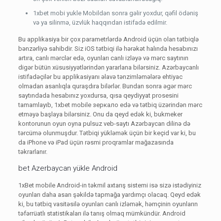
1xbet mobi yukle Mobildən sonra gəlir yoxdur, qəfil ödəniş
və ya silinmə, üzvlük haqqından istifadə edilmir.
Bu applikasiya bir çox parametrlərdə Android üçün olan tətbiqlə
bənzərliyə sahibdir. Siz iOS tətbiqi ilə hərəkət halında hesabınızı
artıra, canlı mərclər edə, oyunları canlı izləyə və mərc saytının
digər bütün xüsusiyyətlərindən yararlana bilərsiniz. Azərbaycanlı
istifadəçilər bu applikasiyanı əlavə tənzimləmələrə ehtiyac
olmadan asanlıqla quraşdıra bilərlər. Bundan sonra əgər mərc
saytındada hesabınız yoxdursa, qısa qeydiyyat prosesini
tamamlayıb, 1xbet mobile зеркало edə və tətbiq üzərindən mərc
etməyə başlaya bilərsiniz. Onu da qeyd edək ki, bukmeker
kontorunun oyun oyna pulsuz veb-saytı Azərbaycan dilinə də
tərcümə olunmuşdur. Tətbiqi yükləmək üçün bir keçid var ki, bu
da iPhone və iPad üçün rəsmi proqramlar mağazasında
təkrarlanır.
bet Azerbaycan yükle Android
1xBet mobile Android-in təkmil axtarış sistemi isə sizə istədiyiniz
oyunları daha asan şəkildə tapmağa yardımçı olacaq. Qeyd edək
ki, bu tətbiq vasitəsilə oyunları canlı izləmək, həmçinin oyunların
təfərrüatlı statistikaları ilə tanış olmaq mümkündür. Android