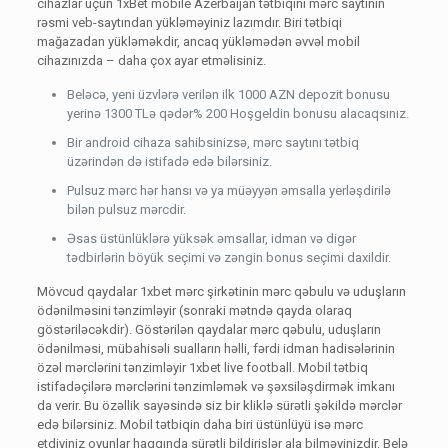
cihazlar üçün 1xBet mobile Azerbaijan tətbiqini mərc saytının
rəsmi veb-saytından yükləməyiniz lazımdır. Biri tətbiqi
mağazadan yükləməkdir, ancaq yükləmədən əvvəl mobil
cihazınızda – daha çox ayar etməlisiniz.
Beləcə, yeni üzvlərə verilən ilk 1000 AZN depozit bonusu
yerinə 1300 TLə qədər% 200 Hoşgeldin bonusu alacaqsınız.
Bir android cihaza sahibsinizsə, mərc saytını tətbiq
üzərindən də istifadə edə bilərsiniz.
Pulsuz mərc hər hansı və ya müəyyən əmsalla yerləşdirilə
bilən pulsuz mərcdir.
Əsas üstünlüklərə yüksək əmsallar, idman və digər
tədbirlərin böyük seçimi və zəngin bonus seçimi daxildir.
Mövcud qaydalar 1xbet mərc şirkətinin mərc qəbulu və uduşların
ödənilməsini tənzimləyir (sonraki mətndə qayda olaraq
göstəriləcəkdir). Göstərilən qaydalar mərc qəbulu, uduşların
ödənilməsi, mübahisəli sualların həlli, fərdi idman hadisələrinin
özəl mərclərini tənzimləyir 1xbet live football. Mobil tətbiq
istifadəçilərə mərclərini tənzimləmək və şəxsiləşdirmək imkanı
da verir. Bu özəllik sayəsində siz bir kliklə sürətli şəkildə mərclər
edə bilərsiniz. Mobil tətbiqin daha biri üstünlüyü isə mərc
etdiyiniz oyunlar haqqında sürətli bildirişlər ala bilməyinizdir. Belə