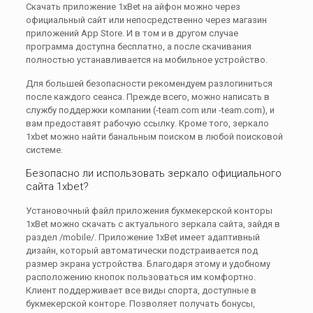
Скачать приложение 1xBet на айфон можно через
официальный сайт или непосредственно через магазин
приложений App Store. И в том и в другом случае
программа доступна бесплатно, а после скачивания
полностью устанавливается на мобильное устройство.
Для большей безопасности рекомендуем разлогиниться
после каждого сеанса. Прежде всего, можно написать в
службу поддержки компании (-team.com или -team.com), и
вам предоставят рабочую ссылку. Кроме того, зеркало
1xbet можно найти банальным поиском в любой поисковой
системе.
Безопасно ли использовать зеркало официального
сайта 1xbet?
Установочный файл приложения букмекерской конторы
1хBet можно скачать с актуального зеркала сайта, зайдя в
раздел /mobile/. Приложение 1xBet имеет адаптивный
дизайн, который автоматически подстраивается под
размер экрана устройства. Благодаря этому и удобному
расположению кнопок пользоваться им комфортно.
Клиент поддерживает все виды спорта, доступные в
букмекерской конторе. Позволяет получать бонусы,