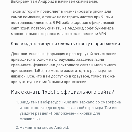
Выбираем там Андроид и начинаем скачивание.
Такой алгоритм позволяет минимизировать риски для
самой компании, а также не потерять чистую прибыль и
постоянных клиентов. В РФ заблокирован официальный
сайт 1xBet, поэтому скачать на Андроид софт букмекера
можно только с зеркала или с использованием VPN.
Как создать аккаунт и сделать ставку в приложении
Дополнительная информация о развернутой регистрации
приводится в одном из следующих разделов. Если
сравнивать функционал десктопного сайта и мобильного
приложения 1xBet, то можно заметить, что разницы нет
никакой. Все, что вам доступно в браузере, точно так же
присутствует и в мобильном приложении.
Как скачать 1xBet с официального сайта?
Зайдите на веб-ресурс 1xBet или зеркало со смартфона
и проскрольте до подвала главной страницы. Там вы
увидите раздел «Приложение» и кнопки для
скачивания.
Нажмите на слово Android.