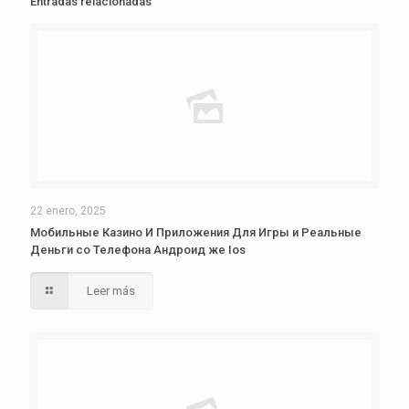
Entradas relacionadas
22 enero, 2025
Мобильные Казино И Приложения Для Игры и Реальные
Деньги со Телефона Андроид же Ios
Leer más