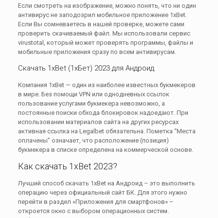
Если смотреть на изображение, можно понять, что ни один
антивирус не заподозрил мобильное приложение 1xBet.
Если Вы сомневаетесь в нашей проверке, можете сами
проверить скачиваемый файл. Мы использовали сервис
virustotal, который может проверять программы, файлы и
мобильные приложения сразу по всем антивирусам.
Скачать 1xBet (1хБет) 2023 для Андроид
Компания 1xBet — один из наиболее известных букмекеров
в мире. Без помощи VPN или однодневных ссылок
пользование услугами букмекера невозможно, а
постоянные поиски обхода блокировок надоедают. При
использовании материалов сайта на других ресурсах
активная ссылка на Legalbet обязательна. Пометка “Места
оплачены” означает, что расположение (позиция)
букмекера в списке определена на коммерческой основе.
Как скачать 1xBet 2023?
Лучший способ скачать 1xBet на Андроид – это выполнить
операцию через официальный сайт БК. Для этого нужно
перейти в раздел «Приложения для смартфонов» –
откроется окно с выбором операционных систем.