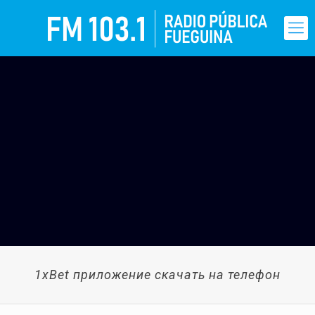
1xBet приложение скачать на телефон