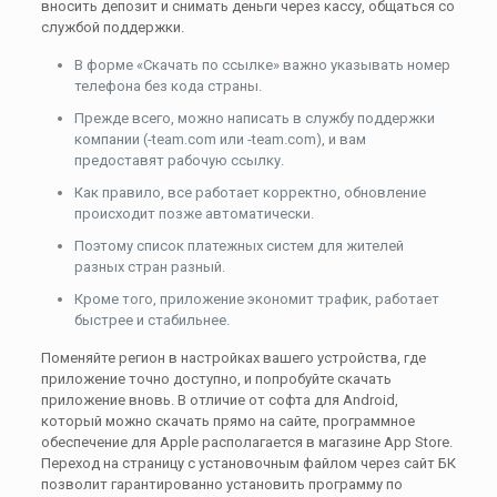
вносить депозит и снимать деньги через кассу, общаться со
службой поддержки.
В форме «Скачать по ссылке» важно указывать номер
телефона без кода страны.
Прежде всего, можно написать в службу поддержки
компании (-team.com или -team.com), и вам
предоставят рабочую ссылку.
Как правило, все работает корректно, обновление
происходит позже автоматически.
Поэтому список платежных систем для жителей
разных стран разный.
Кроме того, приложение экономит трафик, работает
быстрее и стабильнее.
Поменяйте регион в настройках вашего устройства, где
приложение точно доступно, и попробуйте скачать
приложение вновь. В отличие от софта для Android,
который можно скачать прямо на сайте, программное
обеспечение для Apple располагается в магазине App Store.
Переход на страницу с установочным файлом через сайт БК
позволит гарантированно установить программу по