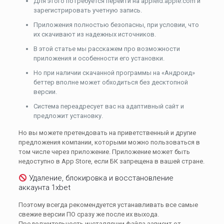
Для этого потребуется перейти на appleid.apple.com и
зарегистрировать учетную запись.
Приложения полностью безопасны, при условии, что
их скачивают из надежных источников.
В этой статье мы расскажем про возможности
приложения и особенности его установки.
Но при наличии скачанной программы на «Андроид»
беттер вполне может обходиться без десктопной
версии.
Система переадресует вас на адаптивный сайт и
предложит установку.
Но вы можете претендовать на приветственный и другие
предложения компании, которыми можно пользоваться в
том числе через приложение. Приложение может быть
недоступно в App Store, если БК запрещена в вашей стране.
Удаление, блокировка и восстановление
аккаунта 1xbet
Поэтому всегда рекомендуется устанавливать все самые
свежие версии ПО сразу же после их выхода.
Продолжительность инсталляции файла зависит от