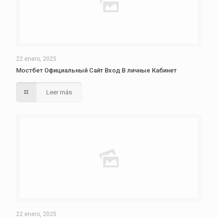
22 enero, 2025
Мостбет Официальный Сайт Вход В личные Кабинет
Leer más
22 enero, 2025