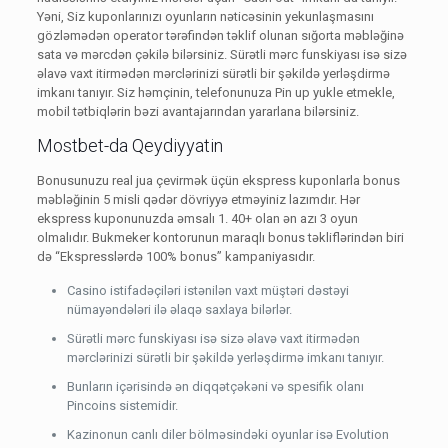
Yəni, Siz kuponlarınızı oyunların nəticəsinin yekunlaşmasını
gözləmədən operator tərəfindən təklif olunan sığorta məbləğinə
sata və mərcdən çəkilə bilərsiniz. Sürətli mərc funskiyası isə sizə
əlavə vaxt itirmədən mərclərinizi sürətli bir şəkildə yerləşdirmə
imkanı tanıyır. Siz həmçinin, telefonunuza Pin up yukle etmekle,
mobil tətbiqlərin bəzi avantajarından yararlana bilərsiniz.
Mоstbеt-dа Qеydiyyаtin
Bonusunuzu real jua çevirmək üçün ekspress kuponlarla bonus
məbləğinin 5 misli qədər dövriyyə etməyiniz lazımdır. Hər
ekspress kuponunuzda əmsalı 1. 40+ olan ən azı 3 oyun
olmalıdır. Bukmeker kontorunun maraqlı bonus təkliflərindən biri
də “Ekspresslərdə 100% bonus” kampaniyasıdır.
Casino istifadəçiləri istənilən vaxt müştəri dəstəyi
nümayəndələri ilə əlaqə saxlaya bilərlər.
Sürətli mərc funskiyası isə sizə əlavə vaxt itirmədən
mərclərinizi sürətli bir şəkildə yerləşdirmə imkanı tanıyır.
Bunların içərisində ən diqqətçəkəni və spesifik olanı
Pincoins sistemidir.
Kazinonun canlı diler bölməsindəki oyunlar isə Evolution