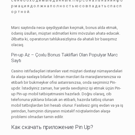
с е н е о б х о д и м ы е д а н н ы е. П е р с о н а л ь н а я и н ф о
р м а ц и я д о л ж н а п о л н о с т ь ю с о в п а д а т ь с п а с п
о р т н о й.
Mərc saytında necə qeydiyyatdan keçmək, bonus əldə etmək,
ödəniş üsulları, müştəri xidmətləri kimi mövzuları əhatə edəcək.
Əlbəttə ki, operatorun təhlükəsizliyinə də əhatəli bir baxışımız
olacaq.
Pin-up Az – Çoxlu Bonus Təklifləri Olan Populyar Mərc
Saytı
Casino istifadəçiləri istənilən vaxt müştəri dəstəyi nümayəndələri
ilə əlaqə saxlaya bilərlər. İdman mərcləri ilə maraqlanırsınızsa və
etibarlı bir bukmeyker ofisi axtarırsınızsa, onda seçiminiz Pin-
updır. İstədiyiniz zaman, hər yerdə sevdiyiniz işi etmək üçün Pin-
up Pin-up mobil tətbiqetməsini hazırladı. Doğru olaraq, cib
telefonuna yüklənə biləcək ən etibarlı, hazırda tətbiq olunan
mobil tətbiqlərdən biri hesab olunur. Fasiləsiz giriş evdən və ya iş
yerindən, həmçinin dünyanın müxtəlif nöqtələrindən əlaqə
problemi olmadan təmin edilir.
Как скачать приложение Pin Up?