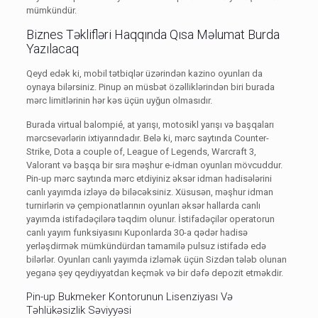
mümkündür.
Biznes Təklifləri Haqqında Qısa Məlumat Burda
Yazılacaq
Qeyd edək ki, mobil tətbiqlər üzərindən kazino oyunları da
oynaya bilərsiniz. Pinup ən müsbət özəlliklərindən biri burada
mərc limitlərinin hər kəs üçün uyğun olmasıdır.
Burada virtual balompié, at yarışı, motosikl yarışı və başqaları
mərcsevərlərin ixtiyarındadır. Belə ki, mərc saytında Counter-
Strike, Dota a couple of, League of Legends, Warcraft 3,
Valorant və başqa bir sıra məşhur e-idman oyunları mövcuddur.
Pin-up mərc saytında mərc etdiyiniz əksər idman hadisələrini
canlı yayımda izləyə də biləcəksiniz. Xüsusən, məşhur idman
turnirlərin və çempionatlarının oyunları əksər hallarda canlı
yayımda istifadəçilərə təqdim olunur. İstifadəçilər operatorun
canlı yayım funksiyasını Kuponlarda 30-a qədər hadisə
yerləşdirmək mümkündürdan tamamilə pulsuz istifadə edə
bilərlər. Oyunları canlı yayımda izləmək üçün Sizdən tələb olunan
yeganə şey qeydiyyatdan keçmək və bir dəfə depozit etməkdir.
Pin-up Bukmeker Kontorunun Lisenziyası Və
Təhlükəsizlik Səviyyəsi