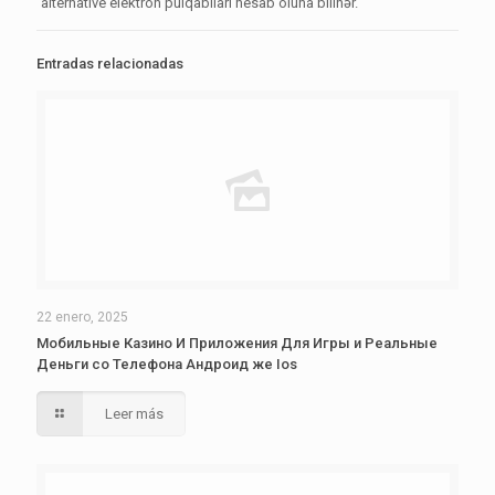
alternative elektron pulqabıları hesab oluna bilinər.
Entradas relacionadas
22 enero, 2025
Мобильные Казино И Приложения Для Игры и Реальные
Деньги со Телефона Андроид же Ios
Leer más