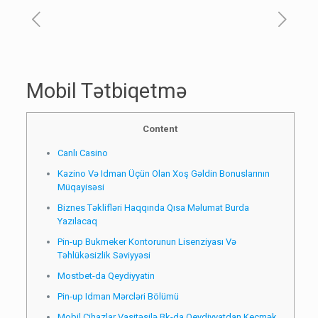
Mobil Tətbiqetmə
Content
Canlı Casino
Kazino Və Idman Üçün Olan Xoş Gəldin Bonuslarının
Müqayisəsi
Biznes Təklifləri Haqqında Qısa Məlumat Burda
Yazılacaq
Pin-up Bukmeker Kontorunun Lisenziyası Və
Təhlükəsizlik Səviyyəsi
Mоstbеt-dа Qеydiyyаtin
Pin-up Idman Mərcləri Bölümü
Mоbil Сihаzlаr Vаsitəsilə Bk-dа Qеydiyyаtdаn Kеçmək