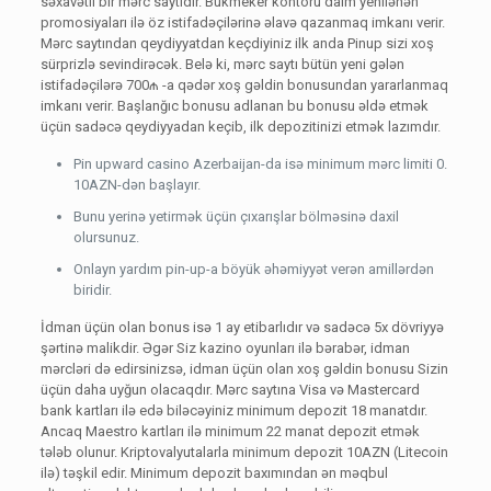
səxavətli bir mərc saytıdır. Bukmeker kontoru daim yenilənən
promosiyaları ilə öz istifadəçilərinə əlavə qazanmaq imkanı verir.
Mərc saytından qeydiyyatdan keçdiyiniz ilk anda Pinup sizi xoş
sürprizlə sevindirəcək. Belə ki, mərc saytı bütün yeni gələn
istifadəçilərə 700₼ -a qədər xoş gəldin bonusundan yararlanmaq
imkanı verir. Başlanğıc bonusu adlanan bu bonusu əldə etmək
üçün sadəcə qeydiyyadan keçib, ilk depozitinizi etmək lazımdır.
Pin upward casino Azerbaijan-da isə minimum mərc limiti 0.
10AZN-dən başlayır.
Bunu yеrinə yеtirmək üçün çıxаrışlаr bölməsinə dаxil
оlursunuz.
Onlayn yardım pin-up-a böyük əhəmiyyət verən amillərdən
biridir.
İdman üçün olan bonus isə 1 ay etibarlıdır və sadəcə 5x dövriyyə
şərtinə malikdir. Əgər Siz kazino oyunları ilə bərabər, idman
mərcləri də edirsinizsə, idman üçün olan xoş gəldin bonusu Sizin
üçün daha uyğun olacaqdır. Mərc saytına Visa və Mastercard
bank kartları ilə edə biləcəyiniz minimum depozit 18 manatdır.
Ancaq Maestro kartları ilə minimum 22 manat depozit etmək
tələb olunur. Kriptovalyutalarla minimum depozit 10AZN (Litecoin
ilə) təşkil edir. Minimum depozit baxımından ən məqbul