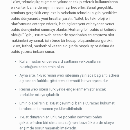
1xBet, teknolojikgelişmeleri yakından takip ederek kullanıcılarına
en kaliteli bahis deneyimini sunmayı hedefler. Sanal gerçeklik,
artırılmış gerçeklik empieza blockchain teknolojisi gibi yenilikler,
bahis dünyasında yeni fırsatlar yaratır. 1xBet, bu teknolojileri
platformuna entegre ederek, bahisçilere yeni ve heyecan verici
bahis deneyimleri sunmayı planlar. Herhangi bir bahis şirketinde
olduğu” “gibi, 1xBet web sitesinde spor bahisleri empieza slot
makineleri oynamak için önce bir hesap oluşturulması gerekir.
1xBet, futbol, basketbol ve tenis dışında birçok spor dalına da
bahis yapma imkanı sunar.
Kullanmadan önce reward şartlarını ve koşullarını
okuduğunuzdan emin olun.
Ayna site, 1xBet resmi web sitesinin yalnızca bağlantı adresi
açısından farklılık gösteren alternatif bir versiyonudur.
Resmi web sitesi Türkiye’de engellenmemiştir ancak
zorluklar ortaya çıkabilir.
Emin olabilirsiniz, 1xBet çevrimiçi bahis Curacao hükümeti
tarafından tamamen yetkilendirilmiştir.
1xBet dünyanın en ünlü ve popüler çevrimiçi bahis
şirketlerinden biri olmasına rağmen, bazı ülkelerde siteye
erişimde sorun yaşanabilmektedir.