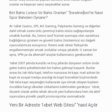
oranlar ve heyecan verici seçenekler sunar.
Bet Bahis Listesi Ve Bahis Oranları” “[newline]bet’te Nasıl
Spor Bahisleri Oynanır?
At 1xBet Casino, GPI, AG Gaming, Palpitante Gaming ve diğerleri
dahil olmak üzere ünlü çevrimiçi bahis ürünü sağlayıcılarıyla
ortaklık kurduk. Bu, birinci sınıf hizmet sunmaya olan sarsılmaz
bağlılığımızı gösterir ve güvenli bahis Ürünlerimizi siz değerli
oyuncularımıza sunuyoruz. Resmi web sitesi Türkiye’de
engellenmemiştir ancak zorluklar ortaya çıkabilir. O zaman bir
ayna, VPN ya da alternatif araçlar kullanmanız gerekecektir.
1xBet 2007 yılında kuruldu ve boy yıllarda dünyanın sobre önde
gelen bahis şirketlerinden biri haline gelmeyi başardı. Bunlar
sırası ile; tek tıkla kayıt, telefon numarası ile kayır, mail adresi ile
kayıt ve sosyal medya aracılığı ile kayıt hizmetleri biçimindedir.
Tek tıkla kayır seçeneğini kullanarak üye olmak isteyen kişilerin
öncelikle hangi ülkeden olduklarını belirtmeleri gerekiyor. 1xbet,
düzenli olarak ankle rehab ebook yeni kullanıcılara hem de aktif
oyunculara yönelik çeşitli promosyonlar sunmaktadır.
Yeni Bir Adreste 1xbet Web Sitesi” “nasıl Açılır