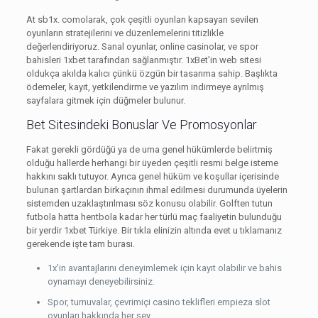
At sb1x. comolarak, çok çeşitli oyunları kapsayan sevilen
oyunların stratejilerini ve düzenlemelerini titizlikle
değerlendiriyoruz. Sanal oyunlar, online casinolar, ve spor
bahisleri 1xbet tarafından sağlanmıştır. 1xBet’in web sitesi
oldukça akılda kalıcı çünkü özgün bir tasarıma sahip. Başlıkta
ödemeler, kayıt, yetkilendirme ve yazılım indirmeye ayrılmış
sayfalara gitmek için düğmeler bulunur.
Bet Sitesindeki Bonuslar Ve Promosyonlar
Fakat gerekli gördüğü ya de uma genel hükümlerde belirtmiş
olduğu hallerde herhangi bir üyeden çeşitli resmi belge isteme
hakkını saklı tutuyor. Ayrıca genel hüküm ve koşullar içerisinde
bulunan şartlardan birkaçının ihmal edilmesi durumunda üyelerin
sistemden uzaklaştırılması söz konusu olabilir. Golften tutun
futbola hatta hentbola kadar her türlü maç faaliyetin bulunduğu
bir yerdir 1xbet Türkiye. Bir tıkla elinizin altında evet u tıklamanız
gerekende işte tam burası.
1x’in avantajlarını deneyimlemek için kayıt olabilir ve bahis
oynamayı deneyebilirsiniz.
Spor, turnuvalar, çevrimiçi casino teklifleri empieza slot
oyunları hakkında her şey.