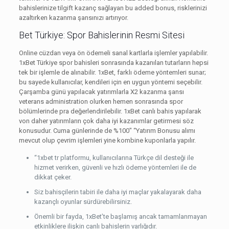
bahislerinize tilgift kazanç sağlayan bu added bonus, risklerinizi
azaltırken kazanma şansınızı artırıyor.
Bet Türkiye: Spor Bahislerinin Resmi Sitesi
Online cüzdan veya ön ödemeli sanal kartlarla işlemler yapılabilir.
1xBet Türkiye spor bahisleri sonrasında kazanılan tutarların hepsi
tek bir işlemle de alınabilir. 1xBet, farklı ödeme yöntemleri sunar;
bu sayede kullanıcılar, kendileri için en uygun yöntemi seçebilir.
Çarşamba günü yapılacak yatırımlarla X2 kazanma şansı
veterans administration olurken hemen sonrasında spor
bölümlerinde pra değerlendirilebilir. 1xBet canlı bahis yapılarak
von daher yatırımların çok daha iyi kazanımlar getirmesi söz
konusudur. Cuma günlerinde de %100″ “Yatırım Bonusu alımı
mevcut olup çevrim işlemleri yine kombine kuponlarla yapılır.
“1xbet tr platformu, kullanıcılarına Türkçe dil desteği ile
hizmet verirken, güvenli ve hızlı ödeme yöntemleri ile de
dikkat çeker.
Siz bahisçilerin tabiri ile daha iyi maçlar yakalayarak daha
kazançlı oyunlar sürdürebilirsiniz.
Önemli bir fayda, 1xBet’te başlamış ancak tamamlanmayan
etkinliklere ilişkin canlı bahislerin varlığıdır.