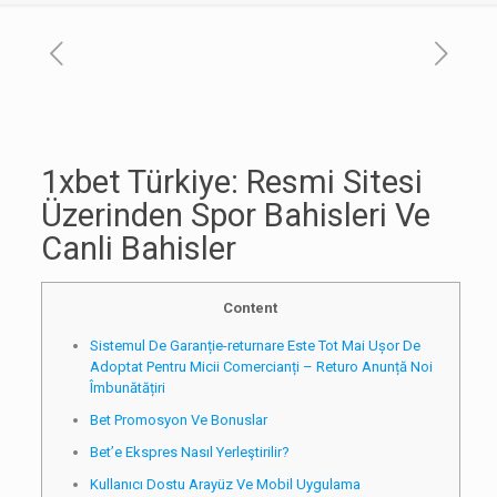
1xbet Türkiye: Resmi Sitesi
Üzerinden Spor Bahisleri Ve
Canli Bahisler
Content
Sistemul De Garanție-returnare Este Tot Mai Ușor De
Adoptat Pentru Micii Comercianți – Returo Anunță Noi
Îmbunătățiri
Bet Promosyon Ve Bonuslar
Bet’e Ekspres Nasıl Yerleştirilir?
Kullanıcı Dostu Arayüz Ve Mobil Uygulama