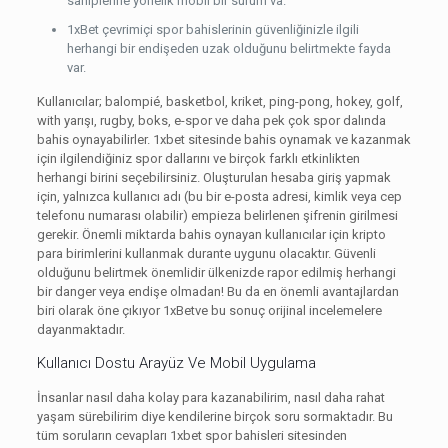
sahiplerine yönelik mobil bir sürüm va.
1xBet çevrimiçi spor bahislerinin güvenliğinizle ilgili
herhangi bir endişeden uzak olduğunu belirtmekte fayda
var.
Kullanıcılar; balompié, basketbol, kriket, ping-pong, hokey, golf,
with yarışı, rugby, boks, e-spor ve daha pek çok spor dalında
bahis oynayabilirler. 1xbet sitesinde bahis oynamak ve kazanmak
için ilgilendiğiniz spor dallarını ve birçok farklı etkinlikten
herhangi birini seçebilirsiniz. Oluşturulan hesaba giriş yapmak
için, yalnızca kullanıcı adı (bu bir e-posta adresi, kimlik veya cep
telefonu numarası olabilir) empieza belirlenen şifrenin girilmesi
gerekir. Önemli miktarda bahis oynayan kullanıcılar için kripto
para birimlerini kullanmak durante uygunu olacaktır. Güvenli
olduğunu belirtmek önemlidir ülkenizde rapor edilmiş herhangi
bir danger veya endişe olmadan! Bu da en önemli avantajlardan
biri olarak öne çıkıyor 1xBetve bu sonuç orijinal incelemelere
dayanmaktadır.
Kullanıcı Dostu Arayüz Ve Mobil Uygulama
İnsanlar nasıl daha kolay para kazanabilirim, nasıl daha rahat
yaşam sürebilirim diye kendilerine birçok soru sormaktadır. Bu
tüm soruların cevapları 1xbet spor bahisleri sitesinden