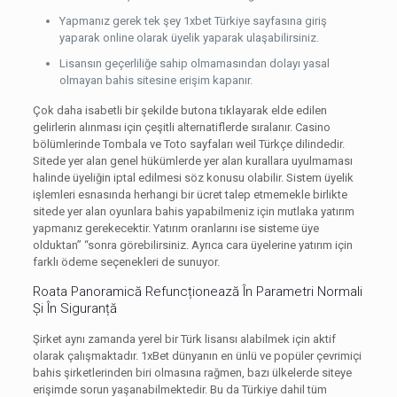
Yapmanız gerek tek şey 1xbet Türkiye sayfasına giriş
yaparak online olarak üyelik yaparak ulaşabilirsiniz.
Lisansın geçerliliğe sahip olmamasından dolayı yasal
olmayan bahis sitesine erişim kapanır.
Çok daha isabetli bir şekilde butona tıklayarak elde edilen
gelirlerin alınması için çeşitli alternatiflerde sıralanır. Casino
bölümlerinde Tombala ve Toto sayfaları weil Türkçe dilindedir.
Sitede yer alan genel hükümlerde yer alan kurallara uyulmaması
halinde üyeliğin iptal edilmesi söz konusu olabilir. Sistem üyelik
işlemleri esnasında herhangi bir ücret talep etmemekle birlikte
sitede yer alan oyunlara bahis yapabilmeniz için mutlaka yatırım
yapmanız gerekecektir. Yatırım oranlarını ise sisteme üye
olduktan” “sonra görebilirsiniz. Ayrıca cara üyelerine yatırım için
farklı ödeme seçenekleri de sunuyor.
Roata Panoramică Refuncționează În Parametri Normali
Și În Siguranță
Şirket aynı zamanda yerel bir Türk lisansı alabilmek için aktif
olarak çalışmaktadır. 1xBet dünyanın en ünlü ve popüler çevrimiçi
bahis şirketlerinden biri olmasına rağmen, bazı ülkelerde siteye
erişimde sorun yaşanabilmektedir. Bu da Türkiye dahil tüm