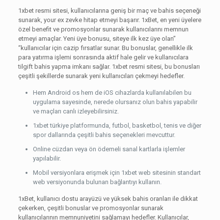
1xbet resmi sitesi, kullanıcılarına geniş bir maç ve bahis seçeneği
sunarak, your ex zevke hitap etmeyi başarır. 1xBet, en yeni üyelere
özel benefit ve promosyonlar sunarak kullanıcılarını memnun
etmeyi amaçlar. Yeni üye bonusu, siteye ilk kez üye olan”
“kullanıcılar için cazip fırsatlar sunar. Bu bonuslar, genellikle ilk
para yatırma işlemi sonrasında aktif hale gelir ve kullanıcılara
tilgift bahis yapma imkanı sağlar. 1xbet resmi sitesi, bu bonusları
çeşitli şekillerde sunarak yeni kullanıcıları çekmeyi hedefler.
Hem Android os hem de iOS cihazlarda kullanılabilen bu
uygulama sayesinde, nerede olursanız olun bahis yapabilir
ve maçları canlı izleyebilirsiniz.
1xbet türkiye platformunda, futbol, basketbol, tenis ve diğer
spor dallarında çeşitli bahis seçenekleri mevcuttur.
Online cüzdan veya ön ödemeli sanal kartlarla işlemler
yapılabilir.
Mobil versiyonlara erişmek için 1xbet web sitesinin standart
web versiyonunda bulunan bağlantıyı kullanın.
1xBet, kullanıcı dostu arayüzü ve yüksek bahis oranları ile dikkat
çekerken, çeşitli bonuslar ve promosyonlar sunarak
kullanıcılarının memnuniyetini sağlamayı hedefler. Kullanıcılar,