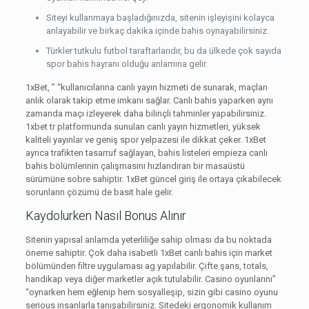
Siteyi kullanmaya başladığınızda, sitenin işleyişini kolayca
anlayabilir ve birkaç dakika içinde bahis oynayabilirsiniz.
Türkler tutkulu futbol taraftarlarıdır, bu da ülkede çok sayıda
spor bahis hayranı olduğu anlamına gelir.
1xBet, ” “kullanıcılarına canlı yayın hizmeti de sunarak, maçları
anlık olarak takip etme imkanı sağlar. Canlı bahis yaparken aynı
zamanda maçı izleyerek daha bilinçli tahminler yapabilirsiniz.
1xbet tr platformunda sunulan canlı yayın hizmetleri, yüksek
kaliteli yayınlar ve geniş spor yelpazesi ile dikkat çeker. 1xBet
ayrıca trafikten tasarruf sağlayan, bahis listeleri empieza canlı
bahis bölümlerinin çalışmasını hızlandıran bir masaüstü
sürümüne sobre sahiptir. 1xBet güncel giriş ile ortaya çıkabilecek
sorunların çözümü de basit hale gelir.
Kaydolurken Nasıl Bonus Alınır
Sitenin yapısal anlamda yeterliliğe sahip olması da bu noktada
öneme sahiptir. Çok daha isabetli 1xBet canlı bahis için market
bölümünden filtre uygulaması ag yapılabilir. Çifte şans, totals,
handikap veya diğer marketler açık tutulabilir. Casino oyunlarını”
“oynarken hem eğlenip hem sosyalleşip, sizin gibi casino oyunu
serious insanlarla tanışabilirsiniz. Sitedeki ergonomik kullanım