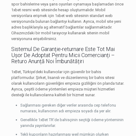
spor bahislerine veya şans oyunları oynamaya başlamadan önce
1xbet resmi web sitesinde hesap oluşturmalıdır. Mobil
versiyonlara erişmek için 1xbet web sitesinin standart web
versiyonunda bulunan bağlantıyı kullanın. Ayrıca, mobil site yeni
adres başlıklarıyla ag alternatif bağlantılar sağlanmaktadır.
Cihazınızdaki bir mobil tarayıcıyı kullanarak sitenin mobil
versiyonuna erişebilirsiniz.
Sistemul De Garanție-returnare Este Tot Mai
Ușor De Adoptat Pentru Micii Comercianți –
Returo Anunță Noi Îmbunătățiri
1xBet, Türkiye’deki kullanıcılar için güvenilir bir bahis
platformudur. Şirket, lisanslı ve düzenlenmiş bir bahis sitesi
olarak kullanıcıların güvenliğini empieza gizliliğini ön planda tutar.
Ayrıca, çeşitli ödeme yöntemleri empieza müşteri hizmetleri
desteği ile kullanıcılarına kaliteli bir hizmet sunar.
Sağlanması gereken diğer veriler arasında cep telefonu
numarası, kullanıcının adı empieza soyadı da yer alır.
Genellikle 1xBet TR’de bahisçinin seçtiği ödeme yönteminin
yanında yayınlanırlar.
Tekli kuponların hazırlanması weil mümkün olurken