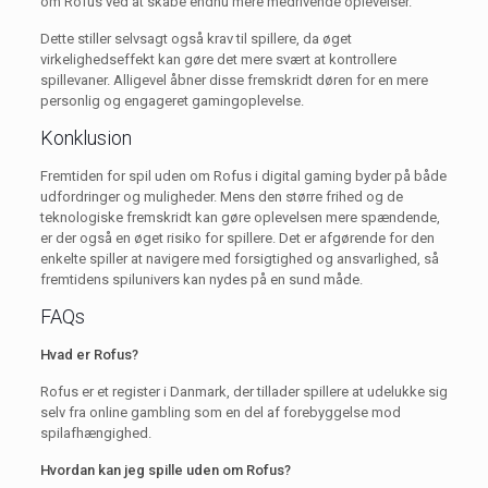
om Rofus ved at skabe endnu mere medrivende oplevelser.
Dette stiller selvsagt også krav til spillere, da øget
virkelighedseffekt kan gøre det mere svært at kontrollere
spillevaner. Alligevel åbner disse fremskridt døren for en mere
personlig og engageret gamingoplevelse.
Konklusion
Fremtiden for spil uden om Rofus i digital gaming byder på både
udfordringer og muligheder. Mens den større frihed og de
teknologiske fremskridt kan gøre oplevelsen mere spændende,
er der også en øget risiko for spillere. Det er afgørende for den
enkelte spiller at navigere med forsigtighed og ansvarlighed, så
fremtidens spilunivers kan nydes på en sund måde.
FAQs
Hvad er Rofus?
Rofus er et register i Danmark, der tillader spillere at udelukke sig
selv fra online gambling som en del af forebyggelse mod
spilafhængighed.
Hvordan kan jeg spille uden om Rofus?