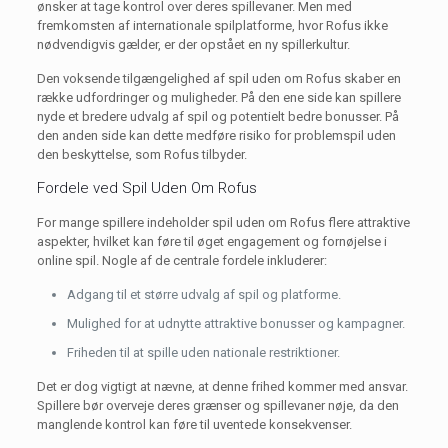
ønsker at tage kontrol over deres spillevaner. Men med
fremkomsten af internationale spilplatforme, hvor Rofus ikke
nødvendigvis gælder, er der opstået en ny spillerkultur.
Den voksende tilgængelighed af spil uden om Rofus skaber en
række udfordringer og muligheder. På den ene side kan spillere
nyde et bredere udvalg af spil og potentielt bedre bonusser. På
den anden side kan dette medføre risiko for problemspil uden
den beskyttelse, som Rofus tilbyder.
Fordele ved Spil Uden Om Rofus
For mange spillere indeholder spil uden om Rofus flere attraktive
aspekter, hvilket kan føre til øget engagement og fornøjelse i
online spil. Nogle af de centrale fordele inkluderer:
Adgang til et større udvalg af spil og platforme.
Mulighed for at udnytte attraktive bonusser og kampagner.
Friheden til at spille uden nationale restriktioner.
Det er dog vigtigt at nævne, at denne frihed kommer med ansvar.
Spillere bør overveje deres grænser og spillevaner nøje, da den
manglende kontrol kan føre til uventede konsekvenser.