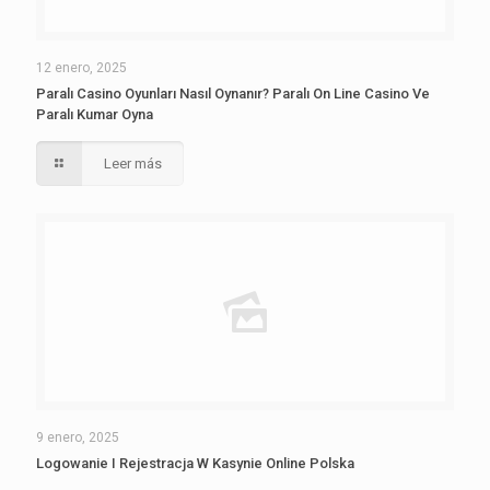
12 enero, 2025
Paralı Casino Oyunları Nasıl Oynanır? Paralı On Line Casino Ve
Paralı Kumar Oyna
Leer más
9 enero, 2025
Logowanie I Rejestracja W Kasynie Online Polska