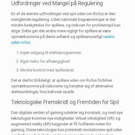
Udfordringer ved Mangel på Regulering
En af de største udfordringer ved spil uden om Rofus er den
manglende regulering. Uden nationale begrænsninger er der
mindre beskyttelse for spillere, og risikoen for problemspil kan
stige. Dette gør det endnu mere vigtigt for spillere at være
opmærksomme på deres adfærd og spilleansvarligt
casino
uden rofus
.
Ingen adgang til støtteprogrammer.
Øget risiko for afhængighed.
Mindre kontrol med spillevaner.
Det er derfor tilrådeligt, at spillere uden om Rofus forbliver
opmærksomme på risikoerne og benytter sig af alternative
støtteordninger, hvis behovet opstår.
Teknologiske Fremskridt og Fremtiden for Spil
Den digitale verden af gaming udvikler sig konstant, og med nye
teknologier kommer nye muligheder. Virtuel virkelighed (VR) og
augmented reality (AR) begynder at få fodfæste inden for
gaming. Disse teknologier kan potentielt revolutionere spil uden