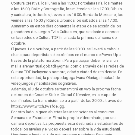
Costura Creativa, los lunes a las 15:00; Porcelana Fría, los martes
a las 16:00; Baile y Coreografía, los miércoles a las 17:00; Dibujo
y caricatura, todos los jueves a las 16:00; Bordado Mexicano, los
viernes a las 16:00 y Ritmos Urbanos los sábados a las 17:00.
Asimismo en estos días comienza la etapa de selección de los
ganadores de Juegos Evita Culturales, que se darán a conocer
en las redes de Cultura TDF finalizada la primera quincena de
octubre.
El jueves 1 de octubre, a partir de las 20:00, se llevará a cabo la
charla para deportistas electrónicos en el marco de Power Up a
través de la plataforma Zoom. Para participar deben enviar un
mail a arenavirtual.gob.tdf@gmail.com o a través de las redes de
Cultura TDF incluyendo nombre, edad y ciudad de residencia. En
esta oportunidad, la psicopedagoga Ivana Olariaga hablará de
videojuegos y habilidades cognitivas.
Además, el 3 de octubre se transmitirá en vivo la próxima fecha
de torneo de Counter Strike: Global Offensive, en la etapa de
semifinales. La transmisión será a partir de las 20:00 a través de
https://www.twitch.tv/afde_gg.
Por otro lado, siguen abiertas las inscripciones al concurso
Semana del Estudiante: Filmá tu propio videominuto, por una
cámara deportiva. La propuesta está destinada a estudiantes de
todos los niveles y el video deberá ser sobre la vida estudiantil.
Hay tiempo hasta el 4 de octubre para participar. Para más