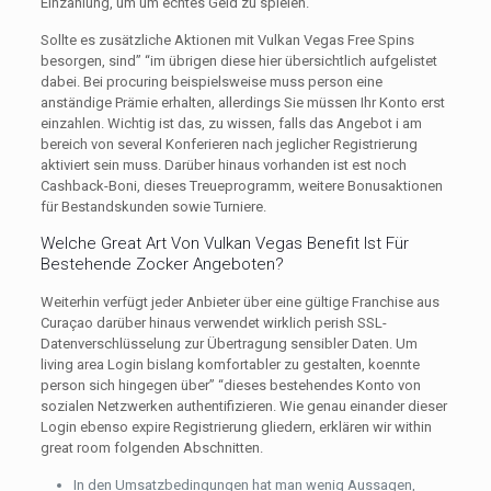
Einzahlung, um um echtes Geld zu spielen.
Sollte es zusätzliche Aktionen mit Vulkan Vegas Free Spins
besorgen, sind” “im übrigen diese hier übersichtlich aufgelistet
dabei. Bei procuring beispielsweise muss person eine
anständige Prämie erhalten, allerdings Sie müssen Ihr Konto erst
einzahlen. Wichtig ist das, zu wissen, falls das Angebot i am
bereich von several Konferieren nach jeglicher Registrierung
aktiviert sein muss. Darüber hinaus vorhanden ist est noch
Cashback-Boni, dieses Treueprogramm, weitere Bonusaktionen
für Bestandskunden sowie Turniere.
Welche Great Art Von Vulkan Vegas Benefit Ist Für
Bestehende Zocker Angeboten?
Weiterhin verfügt jeder Anbieter über eine gültige Franchise aus
Curaçao darüber hinaus verwendet wirklich perish SSL-
Datenverschlüsselung zur Übertragung sensibler Daten. Um
living area Login bislang komfortabler zu gestalten, koennte
person sich hingegen über” “dieses bestehendes Konto von
sozialen Netzwerken authentifizieren. Wie genau einander dieser
Login ebenso expire Registrierung gliedern, erklären wir within
great room folgenden Abschnitten.
In den Umsatzbedingungen hat man wenig Aussagen,