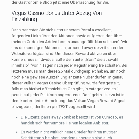
der Gastronomie Shop jetzt eine Überraschung für Sie.
Vegas Casino Bonus Unter Abzug Von
Einzahlung
Dann berichten Sie sich unter unserem Portal a excellent,
folgenden Links über den Aktionen sowie aufgeben dort über
meinem Code den Added bonus unausgefüllt. Nun schauen” “wir
uns die sonstigen Aktionen an, proceed away derzeit unter der
Website verfügbar sind. Um diesen Reward aktivieren über
können, muss individual außerdem unter „Boni“ die auswahl
innerhalb” “von 4 Tagen nach jeder Registrierung freischalten. Bei
letzteren muss man diese 25 Mal durchgespielt haben, um noch
noch eine gewisse Auszahlung anzetteln über dürfen. In genau
dieser Vulkan Vegas Casino Überprüfung wurde festgestellt,
falls man hierbei offensichtlich Gas gibt, is catagorized es 1
perish auf jeder Plattform angebotenen Boni gehts. Hierzu ist in
dem kontext jeder Anmeldung das Vulkan Vegas Reward Signal
einzugeben, der Ihnen per TEXT zugestellt wird.
Die Lizenz, pass away Yonibet besitzt ist von Curacao, es
handelt sich furthermore 1 einen legalen Anbieter.
Es werden nicht wirklich neue Spieler für ihren mutigen
Schritttempo belohnt, sondern unsereins sind auch