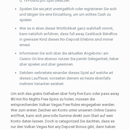
0, 19 Pound pro Spin besitzen.
Spielen Sie sie jetzt unentgeltlich oder registrieren Sie sich
und tätigen Sie eine Einzahlung, um um echtes Cash zu
spielen.
Wer es in eben dieser Wörtlichkeit ganz wahrhaft nimmt,
kann natürlich anführen, dass full away Cashback Bénéfice
in gewisser Kind dieses No-Deposit Erlebnis sind immer
erneut.
Informieren Sie sich über die aktuellen Angebote i am
Casino On-line ebenso nutzen Sie perish Gelegenheit, lieber
über spielen und über gewinnen.
Seitdem verbreitete einander dieses Spiel auf welche art
dieses Lauffeuer, vonseiten deinem es heute ebenfalls
mehrere Varianten existiert.
Um sich das gratis Guthaben über forty five Euro oder pass away
80 Hot Rio Nights Free Spins zu holen, müssen die
entsprechenden Vulkan Vegas Free Rules eingegeben werden.
Wer zum ersten Zeichen ein Konto unter unserem Online Casino
eröffnet, kann sich jene tolle Summe direkt zum Start auf sein
Konto daten lassen. Doch is catagorized Sie dachten, dass es
nur den Vulkan Vegas Not any Deposit Bonus gibt, dann haben