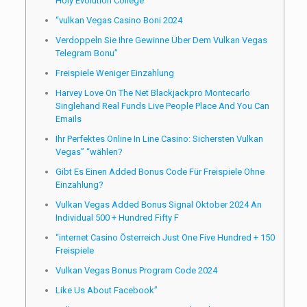
Holy Évolution College
“vulkan Vegas Casino Boni 2024
Verdoppeln Sie Ihre Gewinne Über Dem Vulkan Vegas
Telegram Bonu”
Freispiele Weniger Einzahlung
Harvey Love On The Net Blackjackpro Montecarlo
Singlehand Real Funds Live People Place And You Can
Emails
Ihr Perfektes Online In Line Casino: Sichersten Vulkan
Vegas” “wählen?
Gibt Es Einen Added Bonus Code Für Freispiele Ohne
Einzahlung?
Vulkan Vegas Added Bonus Signal Oktober 2024 An
Individual 500 + Hundred Fifty F
“internet Casino Österreich Just One Five Hundred + 150
Freispiele
Vulkan Vegas Bonus Program Code 2024
Like Us About Facebook”