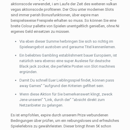
aktionscode verwendet, i am Laufe der Zeit des weiteren vulkan
vegas aktionscode profitieren. Der Clou unter modernen Slots
sind immer perish Bonusfunktionen, über expire man
beispielsweise Freispiele erhalten so muss. So können Sie eine
breite Colour pallette von Spielen unentgeltlich genießen, ohne Ni
eigenes Geld einsetzen zu müssen.
Via eben dieser Summe herbringen Sie sich so richtig im
Spieleangebot austoben und geraume Titel kennenlernen.
Ein beliebtes Gambling establishment bauer Europäern, ist
natürlich sera ebenso eine super Auslese für deutsche
Black jack zocker, die perfekte Posten von Slot machines
ergründen.
Damit Du schnell Euer Lieblingsspiel findet, können pass
away Games” “aufgrund den Kriterien gefiltert sein.
Wenn diese Aktion für Sie bemerkenswert klingt, zweck
Jene unseren” “Link, durch der” “absicht direkt zum
Netzanbieter zu gelangen.
Es ist empfohlen, expire durch unserem Prize verbundenen
Bedingungen über prüfen, um ein reibungsloses und erfreuliches
Spielerlebnis zu gewährleisten. Dieser bringt Ihnen 5€ schon