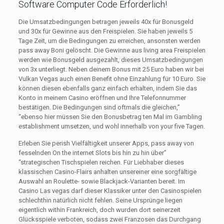
Software Computer Code Erforderlich!
Die Umsatzbedingungen betragen jeweils 40x für Bonusgeld
und 30x für Gewinne aus den Freispielen. Sie haben jeweils 5
Tage Zeit, um die Bedingungen zu erreichen, ansonsten werden
pass away Boni gelöscht. Die Gewinne aus living area Freispielen
werden wie Bonusgeld ausgezahlt, dieses Umsatzbedingungen
von 3x unterliegt. Neben deinem Bonus mit 25 Euro haben wir bei
Vulkan Vegas auch einen Benefit ohne Einzahlung für 10 Euro. Sie
können diesen ebenfalls ganz einfach erhalten, indem Sie das
Konto in meinem Casino eröffnen und Ihre Telefonnummer
bestätigen. Die Bedingungen sind oftmals die gleichen,”
“ebenso hier müssen Sie den Bonusbetrag ten Mal im Gambling
establishment umsetzen, und wohl innerhalb von your five Tagen.
Erleben Sie perish Vielfältigkeit unserer Apps, pass away von
fesselnden On the internet Slots bis hin zu hin über”
“strategischen Tischspielen reichen. Für Liebhaber dieses
klassischen Casino-Flairs anhalten unsereiner eine sorgfältige
Auswahl an Roulette- sowie Blackjack-Varianten bereit. Im
Casino Las vegas darf dieser Klassiker unter den Casinospielen
schlechthin natürlich nicht fehlen. Seine Ursprünge liegen
eigentlich within Frankreich, doch wurden dort seinerzeit
Glücksspiele verboten, sodass zwei Franzosen das Durchgang