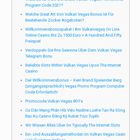
Program Code 2021?
Welche Great Art Von Vulkan Vegas Bonus Ist Für
Bestehende Zocker Angeboten?
Willkommensbonuspaket I Am Vulkanvegas On Line
Online Casino Bis Zu 1500 Euro + A Hundred And Fifty
Freispiel
Verdoppeln Sie Ihre Gewinne Über Dem Vulkan Vegas
Telegram Bonu
Beliebte Slots Within Vulkan Vegas Upon The Internet
Casino
Der Willkommensbonus – Kein Brand Speiender Berg
(umgangssprachlich) Vegas Promo Program Computer
Code Erforderlich!
Promocode Vulkan Vegas 80 Fs
Cư Dân Mạng Phản Hồi Việc Nadine Lustre Tạo Ra Sòng
Bạc Ku Casino Đăng Ký Kubet Trực Tuyến
Wir Wissen Alles Über On Typically The Internet Slots
Ein- Und Auszahlungsmethoden Im Vulkan Vegas Casin