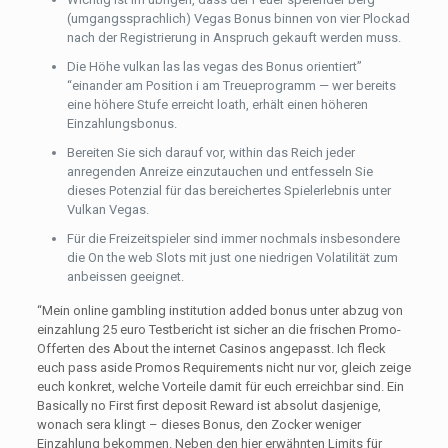
(umgangssprachlich) Vegas Bonus binnen von vier Plockad
nach der Registrierung in Anspruch gekauft werden muss.
Die Höhe vulkan las las vegas des Bonus orientiert”
“einander am Position i am Treueprogramm — wer bereits
eine höhere Stufe erreicht loath, erhält einen höheren
Einzahlungsbonus.
Bereiten Sie sich darauf vor, within das Reich jeder
anregenden Anreize einzutauchen und entfesseln Sie
dieses Potenzial für das bereichertes Spielerlebnis unter
Vulkan Vegas.
Für die Freizeitspieler sind immer nochmals insbesondere
die On the web Slots mit just one niedrigen Volatilität zum
anbeissen geeignet.
“Mein online gambling institution added bonus unter abzug von
einzahlung 25 euro Testbericht ist sicher an die frischen Promo-
Offerten des About the internet Casinos angepasst. Ich fleck
euch pass aside Promos Requirements nicht nur vor, gleich zeige
euch konkret, welche Vorteile damit für euch erreichbar sind. Ein
Basically no First first deposit Reward ist absolut dasjenige,
wonach sera klingt – dieses Bonus, den Zocker weniger
Einzahlung bekommen. Neben den hier erwähnten Limits für