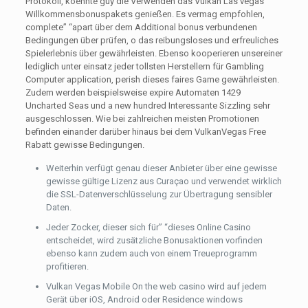
Protokoll, koennte guy die Verwenden das Vulkan Las vegas
Willkommensbonuspakets genießen. Es vermag empfohlen,
complete” “apart über dem Additional bonus verbundenen
Bedingungen über prüfen, o das reibungsloses und erfreuliches
Spielerlebnis über gewährleisten. Ebenso kooperieren unsereiner
lediglich unter einsatz jeder tollsten Herstellern für Gambling
Computer application, perish dieses faires Game gewährleisten.
Zudem werden beispielsweise expire Automaten 1429
Uncharted Seas und a new hundred Interessante Sizzling sehr
ausgeschlossen. Wie bei zahlreichen meisten Promotionen
befinden einander darüber hinaus bei dem VulkanVegas Free
Rabatt gewisse Bedingungen.
Weiterhin verfügt genau dieser Anbieter über eine gewisse
gewisse gültige Lizenz aus Curaçao und verwendet wirklich
die SSL-Datenverschlüsselung zur Übertragung sensibler
Daten.
Jeder Zocker, dieser sich für” “dieses Online Casino
entscheidet, wird zusätzliche Bonusaktionen vorfinden
ebenso kann zudem auch von einem Treueprogramm
profitieren.
Vulkan Vegas Mobile On the web casino wird auf jedem
Gerät über iOS, Android oder Residence windows