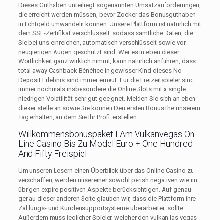
Dieses Guthaben unterliegt sogenannten Umsatzanforderungen,
die erreicht werden müssen, bevor Zocker das Bonusguthaben
in Echtgeld umwandeln können. Unsere Plattform ist natürlich mit
dem SSL-Zertifikat verschlüsselt, sodass sämtliche Daten, die
Sie bei uns einreichen, automatisch verschlüsselt sowie vor
neugierigen Augen geschützt sind. Wer es in eben dieser
Wörtlichkeit ganz wirklich nimmt, kann natürlich anführen, dass
total away Cashback Bénéfice in gewisser Kind dieses No-
Deposit Erlebnis sind immer erneut. Für die Freizeitspieler sind
immer nochmals insbesondere die Online Slots mit a single
niedrigen Volatilität sehr gut geeignet. Melden Sie sich an eben
dieser stelle an sowie Sie können Den ersten Bonus the unserem
Tag erhalten, an dem Sie Ihr Profil erstellen.
Willkommensbonuspaket I Am Vulkanvegas On
Line Casino Bis Zu Model Euro + One Hundred
And Fifty Freispiel
Um unseren Lesern einen Überblick über das Online-Casino zu
verschaffen, werden unsereiner sowohl perish negativen wie im
übrigen expire positiven Aspekte berücksichtigen. Auf genau
genau dieser anderen Seite glauben wir, dass die Plattform ihre
Zahlungs- und Kundensupportsysteme überarbeiten sollte.
Außerdem muss jeglicher Spieler, welcher den vulkan las vegas