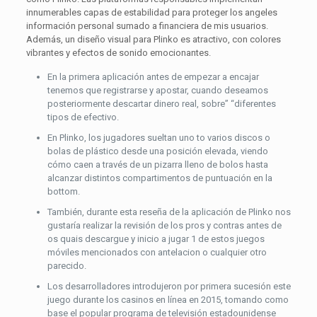
innumerables capas de estabilidad para proteger los angeles
información personal sumado a financiera de mis usuarios.
Además, un diseño visual para Plinko es atractivo, con colores
vibrantes y efectos de sonido emocionantes.
En la primera aplicación antes de empezar a encajar
tenemos que registrarse y apostar, cuando deseamos
posteriormente descartar dinero real, sobre” “diferentes
tipos de efectivo.
En Plinko, los jugadores sueltan uno to varios discos o
bolas de plástico desde una posición elevada, viendo
cómo caen a través de un pizarra lleno de bolos hasta
alcanzar distintos compartimentos de puntuación en la
bottom.
También, durante esta reseña de la aplicación de Plinko nos
gustaría realizar la revisión de los pros y contras antes de
os quais descargue y inicio a jugar 1 de estos juegos
móviles mencionados con antelacion o cualquier otro
parecido.
Los desarrolladores introdujeron por primera sucesión este
juego durante los casinos en línea en 2015, tomando como
base el popular programa de televisión estadounidense