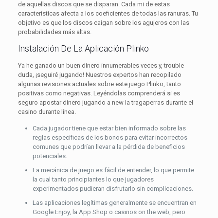
de aquellas discos que se disparan. Cada mi de estas
características afecta a los coeficientes de todas las ranuras. Tu
objetivo es que los discos caigan sobre los agujeros con las
probabilidades más altas.
Instalación De La Aplicación Plinko
Ya he ganado un buen dinero innumerables veces y, trouble
duda, ¡seguiré jugando! Nuestros expertos han recopilado
algunas revisiones actuales sobre este juego Plinko, tanto
positivas como negativas. Leyéndolas comprenderá si es
seguro apostar dinero jugando a new la tragaperras durante el
casino durante línea.
Cada jugador tiene que estar bien informado sobre las
reglas específicas de los bonos para evitar incorrectos
comunes que podrían llevar a la pérdida de beneficios
potenciales.
La mecánica de juego es fácil de entender, lo que permite
la cual tanto principiantes lo que jugadores
experimentados pudieran disfrutarlo sin complicaciones.
Las aplicaciones legítimas generalmente se encuentran en
Google Enjoy, la App Shop o casinos on the web, pero