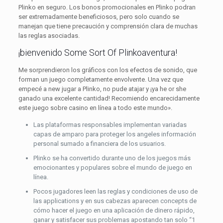
Plinko en seguro. Los bonos promocionales en Plinko podran
ser extremadamente beneficiosos, pero solo cuando se
manejan que tiene precaución y comprensión clara de muchas
las reglas asociadas.
¡bienvenido Some Sort Of Plinkoaventura!
Me sorprendieron los gráficos con los efectos de sonido, que
forman un juego completamente envolvente. Una vez que
empecé a new jugar a Plinko, no pude atajar y ¡ya he or she
ganado una excelente cantidad! Recomiendo encarecidamente
este juego sobre casino en línea a todo este mundo».
Las plataformas responsables implementan variadas
capas de amparo para proteger los angeles información
personal sumado a financiera de los usuarios.
Plinko se ha convertido durante uno de los juegos más
emocionantes y populares sobre el mundo de juego en
línea.
Pocos jugadores leen las reglas y condiciones de uso de
las applications y en sus cabezas aparecen concepts de
cómo hacer el juego en una aplicación de dinero rápido,
ganar y satisfacer sus problemas apostando tan solo “1