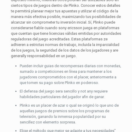
ciertos tipos de juegos dentro de Plinko. Conocer estos detalles
te permitirá planear mejor tus apuestas y utilizar el código de la
manera más efectiva posible, maximizando tus posibilidades de
alcanzar sin comprometer tu inversión inicial. Sí, Plinko puede
considerarse fiable cuando sony ericsson juega en plataformas
que cuentan que tiene licencias válidas emitidas por autoridades
reguladoras del juego acreditadas. Estas plataformas ze
adhieren a estrictas normas de trabajo, incluida la imparcialidad
de los juegos, la seguridad de los datos de los jugadores y are
generally responsabilidad en un juego.
Pueden incluir guias de recompensas diarias con monedas,
sumado a competiciones en línea para mantener a los
jugadores comprometidos con el placer, anteriormente a
que tomen su pago sobre Plinko en poderoso.
El defensa del juego sera sencillo y not any requiere
habilidades particulares del jugador afin de ganar.
Plinko es un placer de azar o qual se originó lo que uno de
aquellas juegos de premios sobre los programas de
televisión, ganando la inmensa popularidad por su
sencillez con elemento sorpresa.
Elige el método que mejor se adapte a tus necesidades”