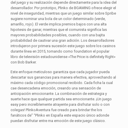
del juego y su realización depende directamente para la idea del
desarrollador. Por prototipo, Plinko de BGAMING ofrece elegir el
nivel de inseguridad, mientras que un juego similar sobre Spribe
sugiere nominar una bola de un color determinado (verde,
amarillo, rojo). El verde implica premios bajos con una alta
hipotesis de ganar, mientras que el comunista significa las
mayores probabilidades posibles, cuando con una bajita
probabilidad de cautivar una gran adición. Los desarrolladores
introdujeron por primera sucesión este juego sobre los casinos
durante línea en 2015, tomando como foundation el popular
libro de televisión estadounidense «The Price is definitely Right»
con Bob Barker.
Este enfoque meticuloso garantiza que cada jugador pueda
descartar sus ganancias para manera efectiva, aprovechando al
máximo cada código promocional recibido. Cada ficha la cual
cae desencadena emoción, creando una sensación de
anticipación emocionante. La combinación de estrategia y
suerte hace que qualquer partida sea emocionante. ¡Un juego
easy pero increíblemente atrayente para disfrutar solo o con
colegas! PlinkoAventura fue creado para brindar the los
fanáticos de” “Plinko en España este espacio único adonde
puedan disfrutar entre ma emoción de este juego clásico.