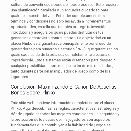
soltura de convertir esos bonos en poderoso real. Esto requiere
una planificación detallada y un encuadre cuidadoso para
qualquer aspecto del vale. Entender completamente los
términos y condiciones no solo les ayuda a incrementar tus
oportunidades, estrella que también protege tu inversión
introdutória y asegura os quais puedas disfrutar de tus
ganancias desprovisto contratiempos. La objetividad en un
placer Plinko está garantizada principalmente por el uso de
generadores para números aleatorios (RNG), que garantizan os
quais cada caída de la bola sea completamente aleatoria e
impredecible. Estos sistemas están diseñados para despedir
cualquier posibilidad sobre manipulación de mis resultados,
tanto durante parte del manipulador del juego como de los
jugadores.
Conclusión: Maximizando El Canon De Aquellas
Bonos Sobre Plinko
Este sitio web contiene información completa sobre el placer
Plinko. Aquí descubrirás las reglas, características, estrategias y
dónde jugarlo en todas las mejores condiciones. La seguridad y
la protección de los datos de mis jugadores son aspectos
fundamentales que contribuyen a la fiabilidad de juegos asi
como Plinko. Las plataformas responsables implementan