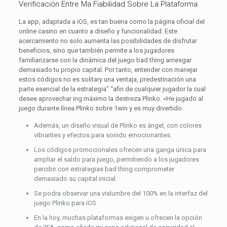
Verificación Entre Ma Fiabilidad Sobre La Plataforma
La app, adaptada a iOS, es tan buena como la página oficial del
online casino en cuanto a diseño y funcionalidad. Este
acercamiento no solo aumenta las posibilidades de disfrutar
beneficios, sino que también permite a los jugadores
familiarizarse con la dinámica del juego bad thing arriesgar
demasiado tu propio capital. Por tanto, entender con manejar
estos códigos no es solitary una ventaja, predestinación una
parte esencial de la estrategia” “afin de cualquier jugador la cual
desee aprovechar ing máximo la destreza Plinko. «He jugado al
juego durante línea Plinko sobre 1win y es muy divertido.
Además, un diseño visual de Plinko es ángel, con colores
vibrantes y efectos para sonido emocionantes.
Los códigos promocionales ofrecen una ganga única para
ampliar el saldo para juego, permitiendo a los jugadores
percibir con estrategias bad thing comprometer
demasiado su capital inicial.
Se podra observar una vislumbre del 100% en la interfaz del
juego Plinko para iOS.
En la hoy, muchas plataformas exigen u ofrecen la opción