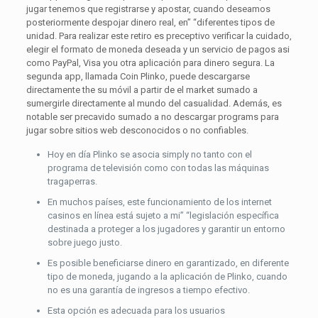
jugar tenemos que registrarse y apostar, cuando deseamos
posteriormente despojar dinero real, en” “diferentes tipos de
unidad. Para realizar este retiro es preceptivo verificar la cuidado,
elegir el formato de moneda deseada y un servicio de pagos asi
como PayPal, Visa you otra aplicación para dinero segura. La
segunda app, llamada Coin Plinko, puede descargarse
directamente the su móvil a partir de el market sumado a
sumergirle directamente al mundo del casualidad. Además, es
notable ser precavido sumado a no descargar programs para
jugar sobre sitios web desconocidos o no confiables.
Hoy en día Plinko se asocia simply no tanto con el
programa de televisión como con todas las máquinas
tragaperras.
En muchos países, este funcionamiento de los internet
casinos en línea está sujeto a mi” “legislación específica
destinada a proteger a los jugadores y garantir un entorno
sobre juego justo.
Es posible beneficiarse dinero en garantizado, en diferente
tipo de moneda, jugando a la aplicación de Plinko, cuando
no es una garantía de ingresos a tiempo efectivo.
Esta opción es adecuada para los usuarios