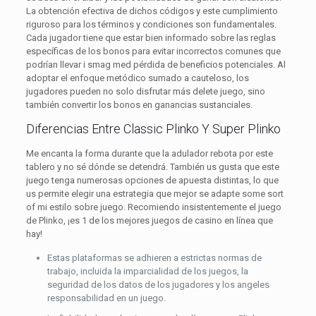
La obtención efectiva de dichos códigos y este cumplimiento
riguroso para los términos y condiciones son fundamentales.
Cada jugador tiene que estar bien informado sobre las reglas
específicas de los bonos para evitar incorrectos comunes que
podrían llevar i smag med pérdida de beneficios potenciales. Al
adoptar el enfoque metódico sumado a cauteloso, los
jugadores pueden no solo disfrutar más delete juego, sino
también convertir los bonos en ganancias sustanciales.
Diferencias Entre Classic Plinko Y Super Plinko
Me encanta la forma durante que la adulador rebota por este
tablero y no sé dónde se detendrá. También us gusta que este
juego tenga numerosas opciones de apuesta distintas, lo que
us permite elegir una estrategia que mejor se adapte some sort
of mi estilo sobre juego. Recomiendo insistentemente el juego
de Plinko, ¡es 1 de los mejores juegos de casino en línea que
hay!
Estas plataformas se adhieren a estrictas normas de
trabajo, incluida la imparcialidad de los juegos, la
seguridad de los datos de los jugadores y los angeles
responsabilidad en un juego.