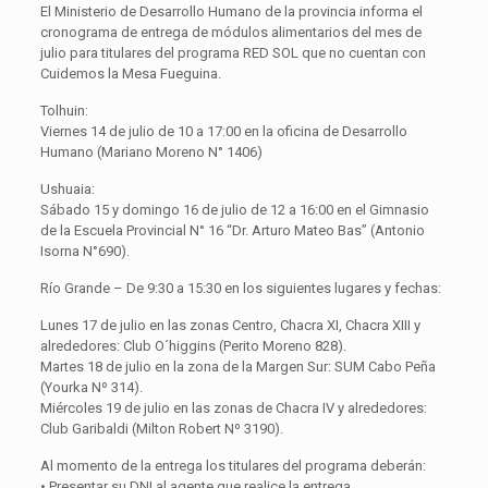
El Ministerio de Desarrollo Humano de la provincia informa el
cronograma de entrega de módulos alimentarios del mes de
julio para titulares del programa RED SOL que no cuentan con
Cuidemos la Mesa Fueguina.
Tolhuin:
Viernes 14 de julio de 10 a 17:00 en la oficina de Desarrollo
Humano (Mariano Moreno N° 1406)
Ushuaia:
Sábado 15 y domingo 16 de julio de 12 a 16:00 en el Gimnasio
de la Escuela Provincial N° 16 “Dr. Arturo Mateo Bas” (Antonio
Isorna N°690).
Río Grande – De 9:30 a 15:30 en los siguientes lugares y fechas:
Lunes 17 de julio en las zonas Centro, Chacra XI, Chacra XIII y
alrededores: Club O´higgins (Perito Moreno 828).
Martes 18 de julio en la zona de la Margen Sur: SUM Cabo Peña
(Yourka Nº 314).
Miércoles 19 de julio en las zonas de Chacra IV y alrededores:
Club Garibaldi (Milton Robert Nº 3190).
Al momento de la entrega los titulares del programa deberán:
• Presentar su DNI al agente que realice la entrega