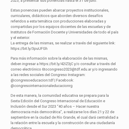
2023, a presentar sus ponencias hasta el 31 de julio.
Estas ponencias pueden abarcar proyectos institucionales,
curriculares, didácticos que aborden diversos desafíos
referidos a esta temática con producciones elaboradas y
compartidas por los equipos docentes de las escuelas y de
Institutos de Formación Docente y Universidades de todo el país
y el exterior.
La entrega de las mismas, se realizar a través del siguiente link:
https://bit.ly/3puUFGh
Para más información sobre la elaboración de las mismas,
deben ingresar a https://bit.ly/42IZ3jC y/o consultar a través del
correo electrónico 6tocongreso2023@tdf.edu.ar y/o ingresando
a las redes sociales del Congreso Instagram:
@congresoeducacion.tdf | Facebook:
@congresointernacionaleducacionrg
De esta manera, la comunidad educativa se prepara para la
Sexta Edición del Congreso Internacional de Educación e
Inclusión desde el Sur 2023 “40 años – Hacer nuestra
democracia más democrática”, a realizarse los días 21 y 22 de
septiembre en la ciudad de Río Grande, el cual dará centralidad a
la relación entre la escuela y la construcción de una ciudadanía
democrática.