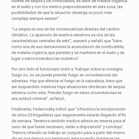
niveles de sequía y de combustible, es decir de materia orgánica
en el suelo y con los vientos preponderantes en esta zona, las
posibilidades de que la situación devenga un poco más
compleja siempre existen”.
“La sequía es una de las consecuencias directas del cambio
climático. La aparición de eventos extremos es una de las
características centrales de esto”, aseveró y señaló que “tiene
como una de sus derivaciones la acumulación de combustible,
de materia orgánica que persiste y se mantiene en el suelo y da
lugar a estos incendios tan violentos”.
Por otro lado el funcionario instó a “trabajar sobre la consigna
fuego no, no se puede prender fuego en circunstancias tan
adversas. Hay que eliminar el fuego en la naturaleza, tiene que
ser suspendido mientras haya situaciones climáticas de sequía
extrema como esta. Prender fuego en estas circunstancias es
una actitud criminal”, enfatizó.
Finalmente, Federovisky indicó que “ofrecimos la incorporación
de otros 20 brigadistas que seguramente estarán llegando el fin
de semana. Tenemos también medios aéreos en reserva para el
caso de que fuese necesario, están a disposición” y concluyó:
“hemos ofrecido un trabajo en conjunto para a partir del mismo
día en que demos por terminado este incendio fortalecer las