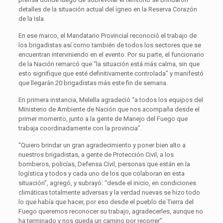
detalles de la situación actual del ígneo en la Reserva Corazón
de la Isla.
En ese marco, el Mandatario Provincial reconoció el trabajo de
los brigadistas así como también de todos los sectores que se
encuentran interviniendo en el evento. Por su parte, el funcionario
de la Nación remarcó que “la situación está más calma, sin que
esto signifique que esté definitivamente controlada” y manifestó
que llegarán 20 brigadistas más este fin de semana.
En primera instancia, Melella agradeció “a todos los equipos del
Ministerio de Ambiente de Nación que nos acompaña desde el
primer momento, junto a la gente de Manejo del Fuego que
trabaja coordinadamente con la provincia”.
“Quiero brindar un gran agradecimiento y poner bien alto a
nuestros brigadistas, a gente de Protección Civil, a los
bomberos, policías, Defensa Civil, personas que están en la
logística y todos y cada uno de los que colaboran en esta
situación”, agregó, y subrayó: “desde el inicio, en condiciones
climáticas totalmente adversas y la verdad nuevas se hizo todo
lo que había que hacer, por eso desde el pueblo de Tierra del
Fuego queremos reconocer su trabajo, agradecerles, aunque no
ha terminado y nos queda un camino por recorrer”.