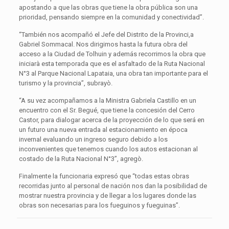
apostando a que las obras que tiene la obra pública son una
prioridad, pensando siempre en la comunidad y conectividad”.
“También nos acompañó el Jefe del Distrito de la Provinci,a
Gabriel Sommacal. Nos dirigimos hasta la futura obra del
acceso a la Ciudad de Tolhuin y además recorrimos la obra que
iniciarà esta temporada que es el asfaltado de la Ruta Nacional
N°3 al Parque Nacional Lapataia, una obra tan importante para el
turismo y la provincia”, subrayò.
“A su vez acompañamos a la Ministra Gabriela Castillo en un
encuentro con el Sr. Begué, que tiene la concesión del Cerro
Castor, para dialogar acerca de la proyección de lo que será en
un futuro una nueva entrada al estacionamiento en época
invernal evaluando un ingreso seguro debido a los
inconvenientes que tenemos cuando los autos estacionan al
costado de la Ruta Nacional N°3”, agregò.
Finalmente la funcionaria expresó que “todas estas obras
recorridas junto al personal de nación nos dan la posibilidad de
mostrar nuestra provincia y de llegar a los lugares donde las
obras son necesarias para los fueguinos y fueguinas”.