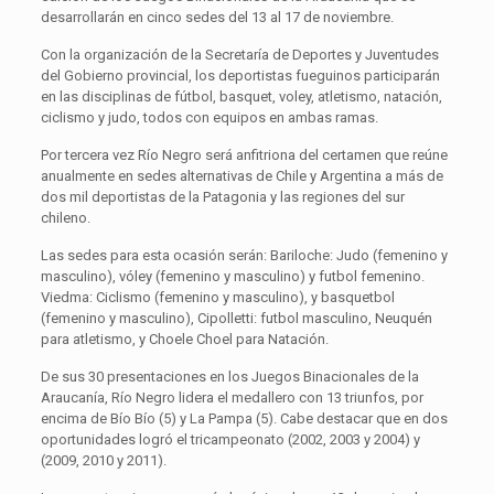
desarrollarán en cinco sedes del 13 al 17 de noviembre.
Con la organización de la Secretaría de Deportes y Juventudes
del Gobierno provincial, los deportistas fueguinos participarán
en las disciplinas de fútbol, basquet, voley, atletismo, natación,
ciclismo y judo, todos con equipos en ambas ramas.
Por tercera vez Río Negro será anfitriona del certamen que reúne
anualmente en sedes alternativas de Chile y Argentina a más de
dos mil deportistas de la Patagonia y las regiones del sur
chileno.
Las sedes para esta ocasión serán: Bariloche: Judo (femenino y
masculino), vóley (femenino y masculino) y futbol femenino.
Viedma: Ciclismo (femenino y masculino), y basquetbol
(femenino y masculino), Cipolletti: futbol masculino, Neuquén
para atletismo, y Choele Choel para Natación.
De sus 30 presentaciones en los Juegos Binacionales de la
Araucanía, Río Negro lidera el medallero con 13 triunfos, por
encima de Bío Bío (5) y La Pampa (5). Cabe destacar que en dos
oportunidades logró el tricampeonato (2002, 2003 y 2004) y
(2009, 2010 y 2011).