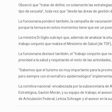
Observó que “tratar de definir, no solamente las estrategi
tipo de secuela”, toda vez que “desde las áreas de gestió
La funcionaria ponderó también, la campaña de vacunación
porque la ternura en estos momentos tiene que ser un posició
La ministra Di Giglio subrayó que, además de analizar la si
trabajo conjunto que realiza el Ministerio de Salud (de TDF
La funcionaria destacó también, el “trabajo conjunto que r
prioridad a la salud y respetando el resto de las actividad
“Sabemos que el turismo es muy importante para la provinc
pero siempre con el semáforo epidemiológico” implementad
La comitiva nacional -encabezada por la subsecretaria de A
Estratégica, Gastón Morán, y su equipo de trabajo; el aseso
de Articulación Federal, Leticia Schrager y el asesor en la 