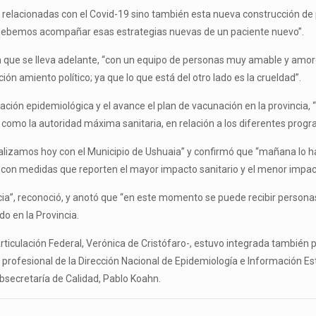
as relacionadas con el Covid-19 sino también esta nueva construcción d
n debemos acompañar esas estrategias nuevas de un paciente nuevo”.
 que se lleva adelante, “con un equipo de personas muy amable y amor
n amiento político; ya que lo que está del otro lado es la crueldad”.
tuación epidemiológica y el avance el plan de vacunación en la provinci
), como la autoridad máxima sanitaria, en relación a los diferentes prog
ealizamos hoy con el Municipio de Ushuaia” y confirmó que “mañana lo h
es, con medidas que reporten el mayor impacto sanitario y el menor impa
ia”, reconoció, y anotó que “en este momento se puede recibir person
o en la Provincia.
rticulación Federal, Verónica de Cristófaro-, estuvo integrada también
r profesional de la Dirección Nacional de Epidemiología e Información Es
subsecretaría de Calidad, Pablo Koahn.