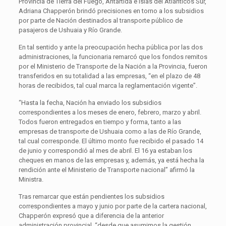
Provincia de Tierra del Fuego, Antártida e Islas del Atlánticos Sur,
Adriana Chapperón brindó precisiones en torno a los subsidios
por parte de Nación destinados al transporte público de
pasajeros de Ushuaia y Río Grande.
En tal sentido y ante la preocupación hecha pública por las dos
administraciones, la funcionaria remarcó que los fondos remitos
por el Ministerio de Transporte de la Nación a la Provincia, fueron
transferidos en su totalidad a las empresas, “en el plazo de 48
horas de recibidos, tal cual marca la reglamentación vigente”.
“Hasta la fecha, Nación ha enviado los subsidios
correspondientes a los meses de enero, febrero, marzo y abril.
Todos fueron entregados en tiempo y forma, tanto a las
empresas de transporte de Ushuaia como a las de Río Grande,
tal cual corresponde. El último monto fue recibido el pasado 14
de junio y correspondió al mes de abril. El 16 ya estaban los
cheques en manos de las empresas y, además, ya está hecha la
rendición ante el Ministerio de Transporte nacional” afirmó la
Ministra.
Tras remarcar que están pendientes los subsidios
correspondientes a mayo y junio por parte de la cartera nacional,
Chapperón expresó que a diferencia de la anterior
administración provincial, “desde que asumimos la gestión