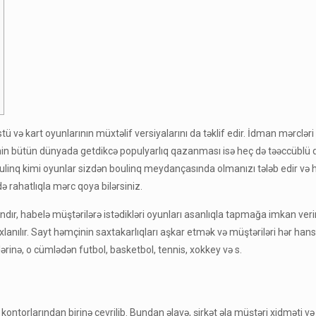
üstü və kart oyunlarının müxtəlif versiyalarını da təklif edir. İdman mərclə
rinin bütün dünyada getdikcə populyarlıq qazanması isə heç də təəccüblü d
 Boulinq kimi oyunlar sizdən boulinq meydançasında olmanızı tələb edir v
ə rahatlıqla mərc qoya bilərsiniz.
, habelə müştərilərə istədikləri oyunları asanlıqla tapmağa imkan verir. B
anılır. Sayt həmçinin saxtakarlıqları aşkar etmək və müştəriləri hər han
nə, o cümlədən futbol, ​​basketbol, ​​tennis, xokkey və s.
ontorlarından birinə çevrilib. Bundan əlavə, şirkət əla müştəri xidməti və s