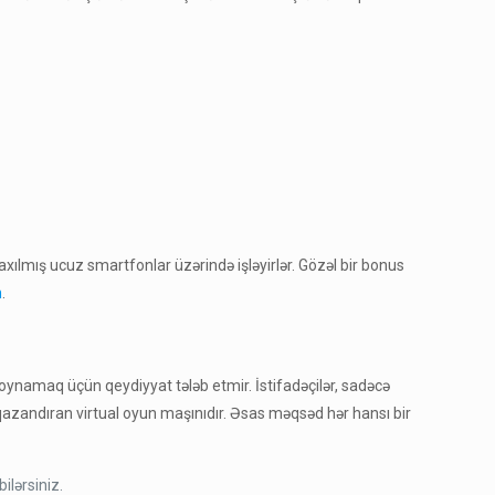
xılmış ucuz smartfonlar üzərində işləyirlər. Gözəl bir bonus
n
.
ynamaq üçün qeydiyyat tələb etmir. İstifadəçilər, sadəcə
 qazandıran virtual oyun maşınıdır. Əsas məqsəd hər hansı bir
ilərsiniz.