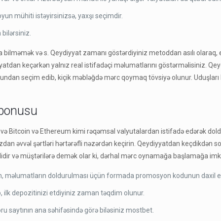
un mühiti istəyirsinizsə, yaxşı seçimdir.
bilərsiniz.
la bilməmək və s. Qeydiyyat zamanı göstərdiyiniz metoddan asılı olaraq, 
iyyatdan keçərkən yalnız real istifadəçi məlumatlarını göstərməlisiniz. Q
ndan seçim edib, kiçik məbləğdə mərc qoymaq tövsiyə olunur. Uduşları ban
 bonusu
r və Bitcoin və Ethereum kimi rəqəmsal valyutalardan istifadə edərək dold
dan əvvəl şərtləri hərtərəfli nəzərdən keçirin. Qeydiyyatdan keçdikdən 
rətlidir və müştərilərə demək olar ki, dərhal mərc oynamağa başlamağa imk
n, məlumatların doldurulması üçün formada promosyon kodunun daxil e
ilk depozitinizi etdiyiniz zaman təqdim olunur.
u saytının ana səhifəsində görə biləsiniz mostbet.