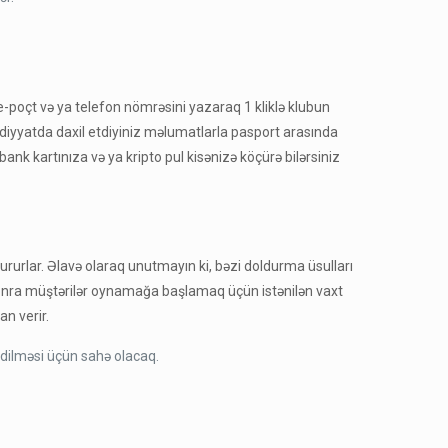
e-poçt və ya telefon nömrəsini yazaraq 1 kliklə klubun
eydiyyatda daxil etdiyiniz məlumatlarla pasport arasında
k kartınıza və ya kripto pul kisənizə köçürə bilərsiniz
ururlar. Əlavə olaraq unutmayın ki, bəzi doldurma üsulları
sonra müştərilər oynamağa başlamaq üçün istənilən vaxt
an verir.
dilməsi üçün sahə olacaq.