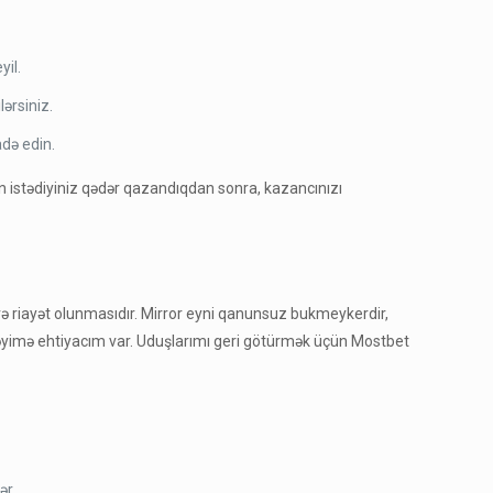
yil.
ərsiniz.
də edin.
an istədiyiniz qədər qazandıqdan sonra, kazancınızı
ə riayət olunmasıdır. Mirror eyni qanunsuz bukmeykerdir,
cəyimə ehtiyacım var. Uduşlarımı geri götürmək üçün Mostbet
ər.