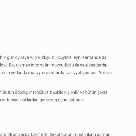
ri hər gün oynaya və ya izləyə biləcəyiniz, eyni zamanda da,
eyil. Bu, qismən internetin mövcudluğu ilə də əlaqədardır,
ə həmin yerlər də müəyyən saatlarda fəaliyyət göstərir. Amma
ütün ödənişlər təhlükəsiz şəkildə işlənilir və bütün şəxsi
sı potensial risklərdən qorumaq üçün qabaqcıl
ürətli ödənişlər təklif edir. Şirkət bütün müştərilərin qumar