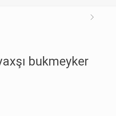
yaxşı bukmeyker