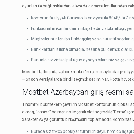
oyunları ilə bağlı risklərdən, eləcə də öz şəxsi limitlərindən x
Kontorun fəaliyyəti Curasao lisenziyası ilə 8048/JAZ nöm
Funksional imkanlar daim inkişaf edir və təkmilləşir, yen
Müştərilərini istənilən fırıldaqçılıq və ya sui-istifadədən
Bank kartları istisna olmaqla, hesaba pul demək olar ki, d
Bununla siz virtual pul üçün oynaya bilərsiniz və şəxsi v
Mostbet tətbiqində və bookmaker’in rəsmi saytında qeydiyyatd
– ən son versiyalarda bir dil seçmək seçimi var. Hətta həvəsk
Mostbet Azerbaycan giriş rəsmi sa
1 nömrəli bukmekerə çevrilən Mostbet kontorunun qlobal isti
olaraq, “casino” bölməsinə keçərək slot seçməklə“Demo” işarə
xarakter və ya görüntü birləşməsini toplamaqdır. Kombinasiya
Burada siz təkcə populyar turnirləri deyil, həm də aşağı 