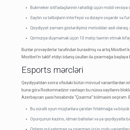
Bukmeker istifadəçilərinin rahatlığı üçün mobil versiya da
Saytın və tətbiqlərin interfeysi və dizaynı oxşardır və fu
Qeydiyyat zamanı göstərdiyiniz metoddan asılı olaraq, e-
Qırmızıya düşməmək üçün 10 matçı təxmin etmək kifayət
Bunlar provayderlər tərəfindən buraxılmış və artıq Mostbet k
Mostbet’in təklif etdiyi ödəniş üsulları ilə çıxarmağa başlaya b
Esports mərcləri
Qeydiyyatdan sonra ofisdəki bütün mövcud variantlardan ist
buna görə Roskomnadzor vaxtaşırı bu nüsxə saytlarını blokl
Azerbaycan şəxsi hesabında “Çıxarma” bölməsini seçirəm. Bank
Bu sürətli oyun müştərilərə çarxları fırlatmağa və bö
Oyunçunun kazino, idman bahisləri və ya qeydiyyatla ba
Onların pul yatırmaq və çıxarmaq üçün çoxlu variantları 