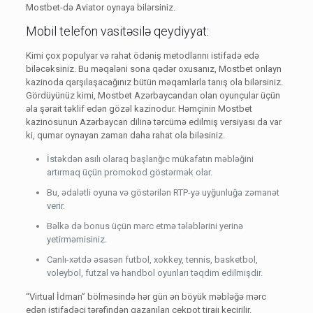
Mostbet-də Aviator oynaya bilərsiniz.
Mobil telefon vasitəsilə qeydiyyat:
Kimi çox populyar və rahat ödəniş metodlarını istifadə edə
biləcəksiniz. Bu məqaləni sona qədər oxusanız, Mostbet onlayn
kazinoda qarşılaşacağınız bütün məqamlarla tanış ola bilərsiniz.
Gördüyünüz kimi, Mostbet Azərbaycandan olan oyunçular üçün
əla şərait təklif edən gözəl kazinodur. Həmçinin Mostbet
kazinosunun Azərbaycan dilinə tərcümə edilmiş versiyası da var
ki, qumar oynayan zaman daha rahat ola biləsiniz.
İstəkdən asılı olaraq başlanğıc mükafatın məbləğini
artırmaq üçün promokod göstərmək olar.
Bu, ədalətli oyuna və göstərilən RTP-yə uyğunluğa zəmanət
verir.
Bəlkə də bonus üçün mərc etmə tələblərini yerinə
yetirməmisiniz.
Canlı-xətdə əsasən futbol, xokkey, tennis, basketbol,
voleybol, futzal və handbol oyunları təqdim edilmişdir.
“Virtual İdman” bölməsində hər gün ən böyük məbləğə mərc
edən istifadəçi tərəfindən qazanılan cekpot tirajı keçirilir.