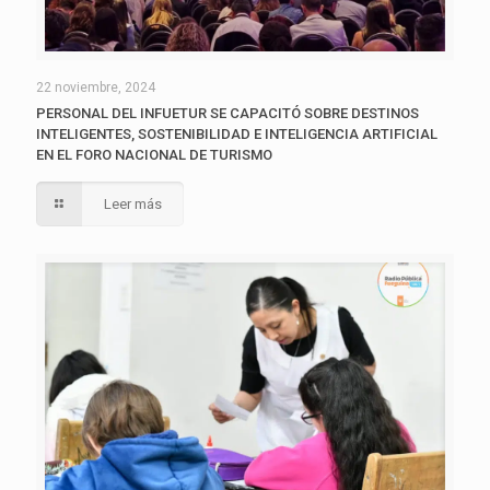
22 noviembre, 2024
PERSONAL DEL INFUETUR SE CAPACITÓ SOBRE DESTINOS
INTELIGENTES, SOSTENIBILIDAD E INTELIGENCIA ARTIFICIAL
EN EL FORO NACIONAL DE TURISMO
Leer más