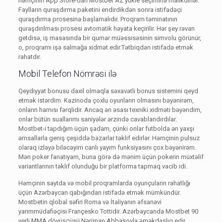
həmçinin App Store-dan Mostbet AZ yukle seçiminə malikdirlər.
Faylların quraşdırma paketini endirdikdən sonra istifadəçi
quraşdırma prosesinə başlamalıdır. Proqram təminatının
quraşdırılması prosesi avtomatik həyata keçirilir. Hər şey rəvan
getdisə, iş masasında bir qumar müəssisəsinin simvolu görünür,
o, proqramı işə salmağa xidmət edir.Tətbiqdən istifadə etmək
rahatdır.
Mobil Telefon Nömrəsi ilə
Qeydiyyat bonusu daxil olmaqla səxavətli bonus sistemini qeyd
etmək istərdim. Kazinoda çoxlu oyunların olmasını bəyənirəm,
onların hamısı fərqlidir. Ancaq ən əsası texniki xidməti bəyəndim,
onlar bütün suallarımı saniyələr ərzində cavablandırdılar.
Mostbet-i tapdığım üçün şadam, çünki onlar futbolda ən yaxşı
əmsallarla geniş çeşiddə bazarlar təklif edirlər. Həmçinin pulsuz
olaraq izləyə biləcəyim canlı yayım funksiyasını çox bəyənirəm.
Mən poker fanatıyam, buna görə də mənim üçün pokerin müxtəlif
variantlarının təklif olunduğu bir platforma tapmaq vacib idi.
Həmçinin saytda və mobil proqramlarda oyunçuların rahatlığı
üçün Azərbaycan qabığından istifadə etmək mümkündür.
Mostbetin qlobal səfiri Roma və İtaliyanın əfsanəvi
yarımmüdafiəçisi Françesko Tottidir. Azərbaycanda Mostbet 90
yerli MMA döyüşçüsü Nəriman Abbasovla əməkdaşlıq edir.