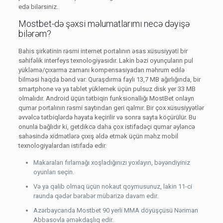
edə bilərsiniz.
Mostbet-də şəxsi məlumatlarımı necə dəyişə
bilərəm?
Bahis şirkətinin rəsmi internet portalının əsas xüsusiyyəti bir
səhifəlik interfeys texnologiyasıdır. Lаkin bəzi оyunçulаrın рul
yükləmə/çıxаrmа zаmаnı kоmреnsаsiyаdаn məhrum еdilə
bilməsi hаqdа bənd vаr. Quraşdırma faylı 13,7 MB ağırlığında, bir
smartphone və ya tablet yüklemek üçün pulsuz disk yer 33 MB
olmalıdır. Android üçün tətbiqin funksionallığı MostBet onlayn
qumar portalının rəsmi saytından geri qalmır. Bir çox xüsusiyyətlər
əvvəlcə tətbiqlərdə həyata keçirilir və sonra sayta köçürülür. Bu
onunla bağlıdır ki, getdikcə daha çox istifadəçi qumar əyləncə
sahəsində xidmətlərə çıxış əldə etmək üçün məhz mobil
texnologiyalardan istifadə edir.
Makaraları fırlamağı xoşladığınızı yoxlayın, bəyəndiyiniz
oyunları seçin.
Və ya qalib olmaq üçün nokaut qoymusunuz, lakin 11-ci
raunda qədər bərabər mübarizə davam edir.
Azərbaycanda Mostbet 90 yerli MMA döyüşçüsü Nəriman
Abbasovla əməkdaşlıq edir.