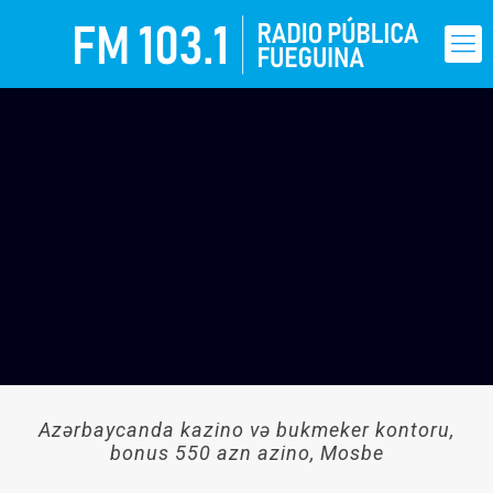
Azərbaycanda kazino və bukmeker kontoru,
bonus 550 azn azino, Mosbe