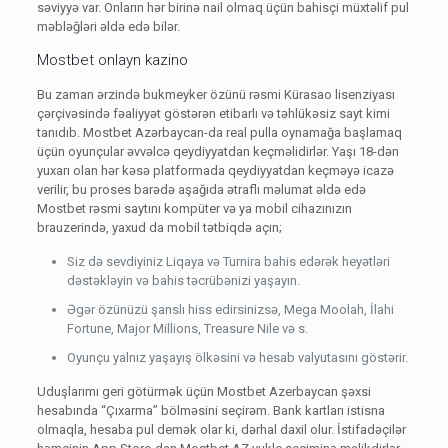
səviyyə var. Onların hər birinə nail olmaq üçün bahisçi müxtəlif pul
məbləğləri əldə edə bilər.
Mostbet onlayn kazino
Bu zaman ərzində bukmeyker özünü rəsmi Kürasao lisenziyası
çərçivəsində fəaliyyət göstərən etibarlı və təhlükəsiz sayt kimi
tanıdıb. Mostbet Azərbaycan-da real pulla oynamağa başlamaq
üçün oyunçular əvvəlcə qeydiyyatdan keçməlidirlər. Yaşı 18-dən
yuxarı olan hər kəsə platformada qeydiyyatdan keçməyə icazə
verilir, bu proses barədə aşağıda ətraflı məlumat əldə edə
Mostbet rəsmi saytını kompüter və ya mobil cihazınızın
brauzerində, yaxud da mobil tətbiqdə açın;
Siz də sevdiyiniz Liqaya və Turnira bahis edərək heyətləri
dəstəkləyin və bahis təcrübənizi yaşayın.
Əgər özünüzü şanslı hiss edirsinizsə, Mega Moolah, İlahi
Fortune, Major Millions, Treasure Nile və s.
Oyunçu yalnız yaşayış ölkəsini və hesab valyutasını göstərir.
Uduşlarımı geri götürmək üçün Mostbet Azerbaycan şəxsi
hesabında “Çıxarma” bölməsini seçirəm. Bank kartları istisna
olmaqla, hesaba pul demək olar ki, dərhal daxil olur. İstifadəçilər