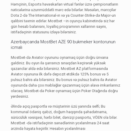
Həmçinin, Esports həvəskarları virtual fənlər üzrə çempionatların
nəticələrinə uzunmüddətli mərc edə bilərlər. Məsələn, mərcçilər
Dota 2-də The International-ın və ya Counter-Strike-də Major-un
qalibini təxmin edirlər. Mostbet –in oyunçu kabinetində siz hər
gün hesab balansını, loyallıq proqramının xallarının sayını,
istifadəçinin statusunu izləyə bilərsiniz.
Azerbaycanda MostBet AZE 90 bukmeker kontorunun
icmalı
Mostbet-də Aviator oyununu oynamaq üçün doğru ünvana
gəldiniz. Bu oyun ilə şansınızı sınaqdan keçirərək yüksək
qazanclar əldə edə bilərsiniz. Mostbet AZ platformasında
Aviator oyununa ilk dəfə depozit etdikdə 125% bonus və 5
pulsuz bahis ala bilərsiniz. Bu bonus və pulsuz bahis ilə Aviator
oyununda daha çox məbləğlər qazanmaq üçün əlavə imkanlarınız
olacaq. Mostbet-də Poker oynamaq üçün Poker Otağında doğru
yerdesiniz.
Əlində açıq pasportla və müştərinin üzü yanında selfi; Bu
kommunal ödəniş qəbzi, doğum haqqında şəhadətnamə,
sürücülük vəsiqəsi, hərbi bilet, dənizçi pasportu, VÖEN ola bilər.
Mostbet -də istifadəçinin sənədlərinin yoxlanılması 24 saat
ərzində həyata keçirilir. Hesabın yoxlanılması