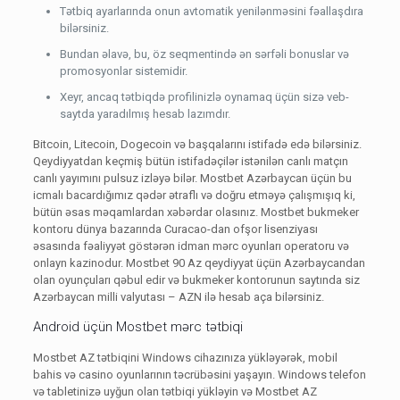
Tətbiq ayarlarında onun avtomatik yenilənməsini fəallaşdıra
bilərsiniz.
Bundan əlavə, bu, öz seqmentində ən sərfəli bonuslar və
promosyonlar sistemidir.
Xeyr, ancaq tətbiqdə profilinizlə oynamaq üçün sizə veb-
saytda yaradılmış hesab lazımdır.
Bitcoin, Litecoin, Dogecoin və başqalarını istifadə edə bilərsiniz.
Qeydiyyatdan keçmiş bütün istifadəçilər istənilən canlı matçın
canlı yayımını pulsuz izləyə bilər. Mostbet Azərbaycan üçün bu
icmalı bacardığımız qədər ətraflı və doğru etməyə çalışmışıq ki,
bütün əsas məqamlardan xəbərdar olasınız. Mostbet bukmeker
kontoru dünya bazarında Curacao-dan ofşor lisenziyası
əsasında fəaliyyət göstərən idman mərc oyunları operatoru və
onlayn kazinodur. Mostbet 90 Az qeydiyyat üçün Azərbaycandan
olan oyunçuları qəbul edir və bukmeker kontorunun saytında siz
Azərbaycan milli valyutası – AZN ilə hesab aça bilərsiniz.
Android üçün Mostbet mərc tətbiqi
Mostbet AZ tətbiqini Windows cihazınıza yükləyərək, mobil
bahis və casino oyunlarının təcrübəsini yaşayın. Windows telefon
və tabletinizə uyğun olan tətbiqi yükləyin və Mostbet AZ