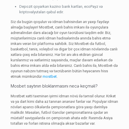
Depozit qoyarkən kazino bank kartları, ecoPayz və
kriptovalyutaları qəbul edir.
Siz də bugün qoşulun və idman bahisindən ən yaxşı faydayı
almağa başlayın! Mostbet, canlı bahis imkanı ilə oyunçulara
adrenalindən dərs alacağı bir oyun təcrübəsi təqdim edir. Biz,
müştərilərimizə canlı idman hadisələrində anında bahis etmə
imkanı verən bir platforma sahibik. Siz Mostbet-də futbol,
basketbol, tenis, voleybol və digər bir çox idman növlərində canlı
xətlərə çıxış edə bilərsiniz. Hər bir anı əks etdirən güncəl
kurslarımız və xətlərimiz sayəsində, maçlar davam edərkən də
bahis etmə imkanı əldə edə bilərsiniz. Canlı bahis ilə, Mostbet-də
oyunun nabzını tutmaq və təcrübənin bütün heyəcanını hiss
etmək mümkündür
mostbet
.
Mosbet saytının bloklanmasını necə keçməli?
Mostbet xətti təxminən iyirmi idman növü ilə təmsil olunur. Kriket
və ya dart kimi daha az tanınan ənənəvi fənlər var. Populyar idman
növləri aparıcı ölkələrdə çempionatlara görə yaxşı dərinliyə
malikdir. Məsələn, futbol Gənclər çempionatlarına qədər ən
müxtəlif səviyyələrdə on çempionatı əhatə edir. Rəsmdə Asiya
totalları və forları istisna olmaqla əksər bazarlar var.