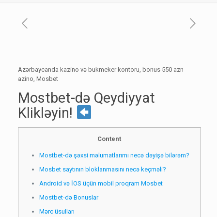
Azərbaycanda kazino və bukmeker kontoru, bonus 550 azn
azino, Mosbet
Mostbet-də Qeydiyyat
Klikləyin!
Content
Mostbet-də şəxsi məlumatlarımı necə dəyişə bilərəm?
Mosbet saytının bloklanmasını necə keçməli?
Android və İOS üçün mobil proqram Mosbet
Mostbet-də Bonuslar
Mərc üsulları