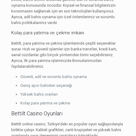
oynama konusunda öncüdür. Kişisel ve finansal bilgilerinizin
korunmasını sağlamak için en son teknolojileri kullanıyoruz.
Ayrıca, adil bahis oynama için özel önlemlerimiz ve sorumlu
bahis politikalarımız vardır.
Kolay para yatırma ve çekme imkanı
Bettilt, para yatırma ve çekme işlemlerinde çeşitli seçenekler
sunar. Hızlı ve güvenli işlemler için banka transferi, kredi kartı,
sanal cüzdanlar gibi birçok yöntemden birini seçebilirsiniz.
Ayrıca, ilk para yatırma işleminizde Bonuslarımızdan
faydalanabilirsiniz.
Güvenli, adil ve sorumlu bahis oynama
Geniş spor bahisleri seçeneği
Yüksek bahis oranları
Kolay para yatırma ve çekme
Bettilt Casino Oyunları
Bettilt online casino, Türkiye’deki en popüler oyun sağlayıcılarıyla
birlikte çalışır. Kaliteli grafikleri, canlı krupiyeleri ve yüksek bahis
oranlarıyla oyun deneyimini unutulmaz kılmaktadır.