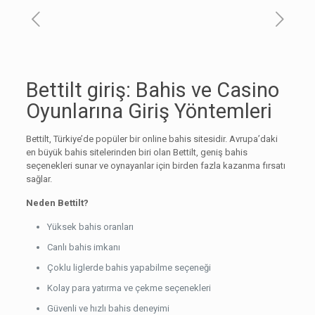
Bettilt giriş: Bahis ve Casino
Oyunlarına Giriş Yöntemleri
Bettilt, Türkiye’de popüler bir online bahis sitesidir. Avrupa’daki
en büyük bahis sitelerinden biri olan Bettilt, geniş bahis
seçenekleri sunar ve oynayanlar için birden fazla kazanma fırsatı
sağlar.
Neden Bettilt?
Yüksek bahis oranları
Canlı bahis imkanı
Çoklu liglerde bahis yapabilme seçeneği
Kolay para yatırma ve çekme seçenekleri
Güvenli ve hızlı bahis deneyimi