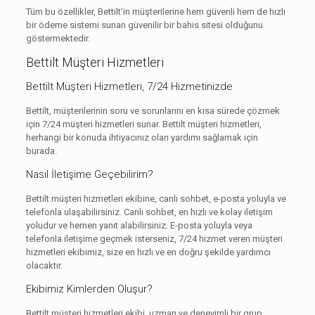
Tüm bu özellikler, Bettilt’in müşterilerine hem güvenli hem de hızlı
bir ödeme sistemi sunan güvenilir bir bahis sitesi olduğunu
göstermektedir.
Bettilt Müşteri Hizmetleri
Bettilt Müşteri Hizmetleri, 7/24 Hizmetinizde
Bettilt, müşterilerinin soru ve sorunlarını en kısa sürede çözmek
için 7/24 müşteri hizmetleri sunar. Bettilt müşteri hizmetleri,
herhangi bir konuda ihtiyacınız olan yardımı sağlamak için
burada.
Nasıl İletişime Geçebilirim?
Bettilt müşteri hizmetleri ekibine, canlı sohbet, e-posta yoluyla ve
telefonla ulaşabilirsiniz. Canlı sohbet, en hızlı ve kolay iletişim
yoludur ve hemen yanıt alabilirsiniz. E-posta yoluyla veya
telefonla iletişime geçmek isterseniz, 7/24 hizmet veren müşteri
hizmetleri ekibimiz, size en hızlı ve en doğru şekilde yardımcı
olacaktır.
Ekibimiz Kimlerden Oluşur?
Bettilt müşteri hizmetleri ekibi, uzman ve deneyimli bir grup