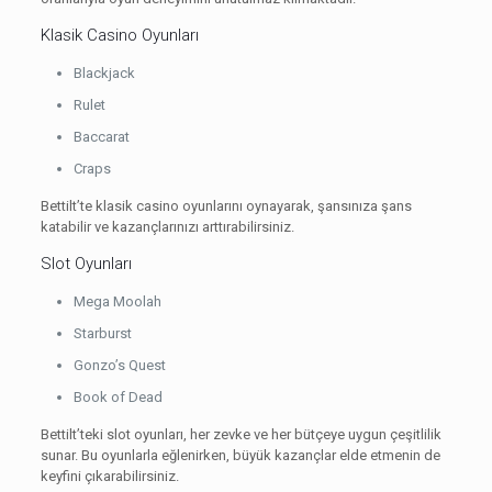
Klasik Casino Oyunları
Blackjack
Rulet
Baccarat
Craps
Bettilt’te klasik casino oyunlarını oynayarak, şansınıza şans
katabilir ve kazançlarınızı arttırabilirsiniz.
Slot Oyunları
Mega Moolah
Starburst
Gonzo’s Quest
Book of Dead
Bettilt’teki slot oyunları, her zevke ve her bütçeye uygun çeşitlilik
sunar. Bu oyunlarla eğlenirken, büyük kazançlar elde etmenin de
keyfini çıkarabilirsiniz.