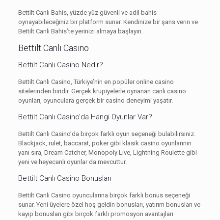
Bettilt Canlı Bahis, yüzde yüz güvenli ve adil bahis
oynayabileceğiniz bir platform sunar. Kendinize bir şans verin ve
Bettilt Canlı Bahis’te yerinizi almaya başlayın.
Bettilt Canlı Casino
Bettilt Canlı Casino Nedir?
Bettilt Canlı Casino, Türkiye’nin en popüler online casino
sitelerinden biridir. Gerçek krupiyelerle oynanan canlı casino
oyunları, oyunculara gerçek bir casino deneyimi yaşatır.
Bettilt Canlı Casino’da Hangi Oyunlar Var?
Bettilt Canlı Casino’da birçok farklı oyun seçeneği bulabilirsiniz.
Blackjack, rulet, baccarat, poker gibi klasik casino oyunlarının
yanı sıra, Dream Catcher, Monopoly Live, Lightning Roulette gibi
yeni ve heyecanlı oyunlar da mevcuttur.
Bettilt Canlı Casino Bonusları
Bettilt Canlı Casino oyuncularına birçok farklı bonus seçeneği
sunar. Yeni üyelere özel hoş geldin bonusları, yatırım bonusları ve
kayıp bonusları gibi birçok farklı promosyon avantajları