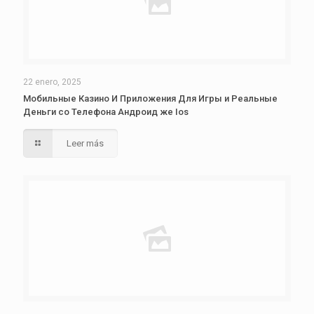
22 enero, 2025
Мобильные Казино И Приложения Для Игры и Реальные
Деньги со Телефона Андроид же Ios
Leer más