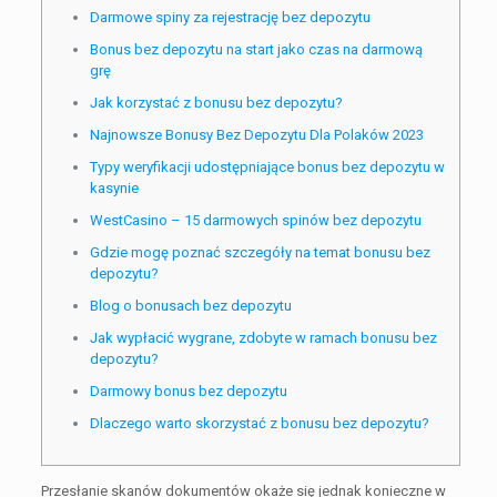
Darmowe spiny za rejestrację bez depozytu
Bonus bez depozytu na start jako czas na darmową
grę
Jak korzystać z bonusu bez depozytu?
Najnowsze Bonusy Bez Depozytu Dla Polaków 2023
Typy weryfikacji udostępniające bonus bez depozytu w
kasynie
WestCasino – 15 darmowych spinów bez depozytu
Gdzie mogę poznać szczegóły na temat bonusu bez
depozytu?
Blog o bonusach bez depozytu
Jak wypłacić wygrane, zdobyte w ramach bonusu bez
depozytu?
Darmowy bonus bez depozytu
Dlaczego warto skorzystać z bonusu bez depozytu?
Przesłanie skanów dokumentów okaże się jednak konieczne w