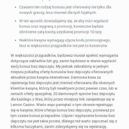
Czasami ten rodzaj bonusu jest oferowany nie tylko dla
nowych graczy, lecz również dla tych lojalnych.
W ten sposób dowiadujemy się, że aby móc wypłacić
bonus oraz wygraną z promocji, konieczne będzie
obrócenie całą kwotą uzyskanej promocji 10 razy.
Niektóre kasyna wymagają użycia kodu promocyjnego,
lecz w większości przypadków nie jest to konieczne.
W większości przypadków, będziesz musiał spełnić wymagania
dotyczące zakładów lub gry, zanim będziesz w stanie wypłacić
swój bonus bez depozytu. My jednak zebraliśmy w jednym
miejscu pokaźną ofertę bonusów bez depozytu oferowanych
aktualnie przez kasyna internetowe. Darmowa kasa za
rejestrację bez depozytu jest również oferowana dla obecnych
klientów kasyna, którzy byli nieaktywni przez pewien czas, lub w
ramach oferty specjalnej. 20 darmowych spinów bez depozytu
dla każdego z Was, który przez niniejszy link zarejestruje się w
Lemon Casino. Warto więc pamiętać o tym okresie rejestrując
się w kasynie, które oferuje bonus bez depozytu, ponieważ po
tym czasie bonus przepadnie. Użycie i wypłacenie bonusu bez
depozytu nie jest takie proste, dlatego też warto zapoznać się z
kilkoma haczykami, zanim zdecydujemy się na rejestrację.