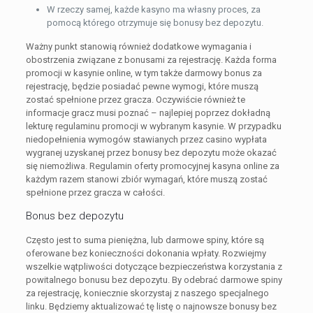
W rzeczy samej, każde kasyno ma własny proces, za
pomocą którego otrzymuje się bonusy bez depozytu.
Ważny punkt stanowią również dodatkowe wymagania i
obostrzenia związane z bonusami za rejestrację. Każda forma
promocji w kasynie online, w tym także darmowy bonus za
rejestrację, będzie posiadać pewne wymogi, które muszą
zostać spełnione przez gracza. Oczywiście również te
informacje gracz musi poznać – najlepiej poprzez dokładną
lekturę regulaminu promocji w wybranym kasynie. W przypadku
niedopełnienia wymogów stawianych przez casino wypłata
wygranej uzyskanej przez bonusy bez depozytu może okazać
się niemożliwa. Regulamin oferty promocyjnej kasyna online za
każdym razem stanowi zbiór wymagań, które muszą zostać
spełnione przez gracza w całości.
Bonus bez depozytu
Często jest to suma pieniężna, lub darmowe spiny, które są
oferowane bez konieczności dokonania wpłaty. Rozwiejmy
wszelkie wątpliwości dotyczące bezpieczeństwa korzystania z
powitalnego bonusu bez depozytu. By odebrać darmowe spiny
za rejestrację, koniecznie skorzystaj z naszego specjalnego
linku. Będziemy aktualizować tę listę o najnowsze bonusy bez