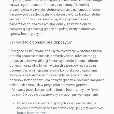
nazwa tego bonusu to “bonus za rejestrację”). Poniżej
prezentujemy wszystkie istotne informacje na temat bonusów
kasynowych bez depozytu. Nie da się ukryć, że bardzo istotny
jest wybór bonusu za rejestrację, który będzie dla nas
najbardziej opłacalny. Pamiętaj jednak, że kasyna online
zazwyczaj ograniczają graczy do jednej oferty darmowych
spinów bez depozytu.
Jak wypłacić bonusy bez depozytu?
Dostępne ekskluzywne bonusy za rejestrację w ofertach kasyn
potrafią znacznie różnić się pomiędzy sobą. Różnice mogą
dotyczyć także weryfikacji konta, wysokości bonusu, obrotu
bonusem oraz kilku innych, ważnych z perspektywy gracza
parametrów. W niniejszym tekście kompleksowo opisujemy
wszystkie najbardziej istotne aspekty związane z ofertą
bonusów bez depozytu dla nowych graczy w polskich kasynach
online. Tak samo, jak w przypadku darmowej gotówki
oferowany przez kasyna online bonus bez depozytu w formie
free spinów będzie obwarowany określonymi wymaganiami.
Obecnie niemal każde z lepszych kasyn online oferuje
nowym graczom specjalną gratyfikację, jaką jest darmowy
bonus bez depozytu.