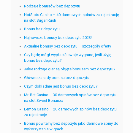
Rodzaje bonusów bez depozytu
HotSlots Casino – 40 darmowych spinów za rejestrację
na slot Sugar Rush
Bonus bez depozytu
Najnowsze bonusy bez depozytu 2023!
Aktualne bonusy bez depozytu – szczegóły oferty
Czy będę mógł wypłacić swoje wygrane, jeśli użyję
bonus bez depozytu?
Jakie rodzaje gier są objęte bonusem bez depozytu?
Główne zasady bonusu bez depozytu
Czym dokładnie jest bonus bez depozytu?
Mr. Bet Casino – 30 darmowych spinów bez depozytu
na slot Sweet Bonanza
Lemon Casino – 20 darmowych spinów bez depozytu
za rejestracje
Bonus powitalny bez depozytu jako darmowe spiny do
wykorzystania w grach