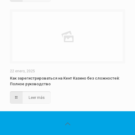
22 enero, 2025
Как зарегистрироваться на Кент Казино без сложностей:
Полное руководство
Leer más