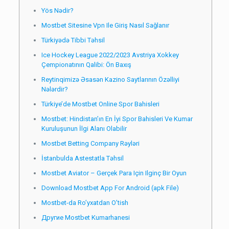
Yös Nədir?
Mostbet Sitesine Vpn Ile Giriş Nasıl Sağlanır
Türkiyədə Tibbi Təhsil
Ice Hockey League 2022/2023 Avstriya Xokkey
Çempionatının Qalibi: Ön Baxış
Reytinqimizə Əsasən Kazino Saytlarının Özəlliyi
Nələrdir?
Türkiye’de Mostbet Online Spor Bahisleri
Mostbet: Hindistan’ın En İyi Spor Bahisleri Ve Kumar
Kuruluşunun İlgi Alanı Olabilir
Mostbet Betting Company Rəyləri
İstanbulda Astestatla Təhsil
Mostbet Aviator – Gerçek Para Için Ilginç Bir Oyun
Download Mostbet App For Android (apk File)
Mostbet-da Ro’yxatdan O’tish
Другие Mostbet Kumarhanesi