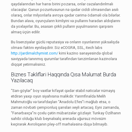
qaydalarından hər hansı birini pozarsa, onlar cəzalandırılmalı
olacaqlar. Qanun pozuntusunun nə qədər ciddi olmasından asılı
olaraq, onlar milyonlarla avroya qədər cərimə ödəməli ola bilərlər.
Bundan əlavə, oyunçuların kimliyini və pullarını haradan aldıqlarını
da yoxlayırlar. Bu, əsasən çirkli pulların yuyulmasının qarşısını
almaq üçün edilir.
Bu lisenziyalar güclü reputasiya və onların oyunlarının yüksəlişdə
olması faktını eyniləşdirir. Siz eCOGRA, SSL, itech labs
http://jardimalchymist.com/
kimi kazino sənayesində qlobal
səviyyədə tanınmış qurumlar tərəfindən tənzimlənən kazinolara
diqqət yetirməlisiniz.
Biznes Təklifləri Haqqında Qısa Məlumat Burda
Yazılacaq
“Sarı-göylər” boy vaxtlar kifayət qədər stabil nəticələr nümayiş
etdirən yaxşı oyun siyahısına malikdir. Yarımfinalda Melih
Mahmutoğlu və tərəfdaşları “Anadolu Efes”i məğlub etsə, o
zaman növbəti çempionluq şansları xeyli artacaq. Eyni zamanda,
“Fənərbaxça”nı çoxlu çətin mübarizələr gözləyir. Tunkay Özilhanın
sahibi olduğu klub beynəlxalq arenada uğursuz mövsüm
keçirərək Avroliqanın pley-off mərhələsinə düşə bilməyib.