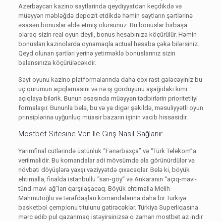
Azerbaycan kazino saytlarinda qeydiyyatdan keçdikdə və
müəyyən məbləğdə depozit etdikdə həmin saytların şərtlərinə
əsasən bonuslar əldə etmiş olursunuz. Bu bonuslar birbaşa
olaraq sizin real oyun deyil, bonus hesabınıza köçürülür. Həmin
bonusları kazinolarda oynamaqla actual hesaba çəkə bilərsiniz.
Qeyd olunan şərtləri yerinə yetirməklə bonuslarınız sizin
balansınıza köçürüləcəkdir.
Sayt oyunu kazino platformalarında daha çox rast gələcəyiniz bu
üç qurumun açıqlamasını və nə iş gördüyünü aşağıdakı kimi
açıqlaya bilərik. Bunun əsasında müəyyən tədbirlərin prioritetliyi
formalaşır. Bununla belə, bu və ya digər şəkildə, məsuliyyətli oyun
prinsiplərinə uyğunluq müasir bazarın işinin vacib hissəsidir.
Mostbet Sitesine Vpn Ile Giriş Nasıl Sağlanır
Yarımfinal cütlərində üstünlük “Fənərbaxça” və “Türk Telekom”a
verilməlidir. Bu komandalar adi mövsümdə əla görünürdülər və
növbəti döyüşlərə yaxşı vəziyyətdə çıxacaqlar. Belə ki, böyük
ehtimalla, finalda istanbullu “sarı-göy” və Ankaranın “açıq-mavi-
tünd-mavi-ağ”ları qarşılaşacaq. Böyük ehtimalla Melih
Mahmutoğlu və tərəfdaşları komandalarına daha bir Türkiyə
basketbol çempionu titulunu gətirəcəklər. Türkiyə Superliqasına
mərc edib pul qazanmaq istəyirsinizsə o zaman mostbet az indir