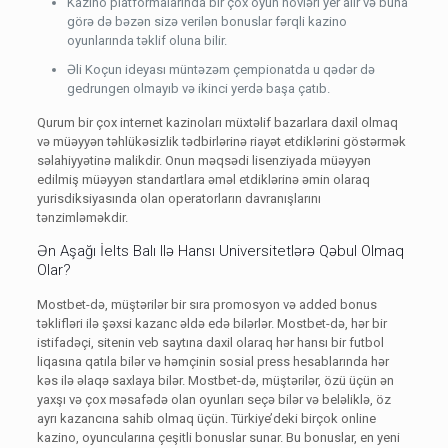
Kazino platformalarında bir çox oyun növləri yer alır və buna
görə də bəzən sizə verilən bonuslar fərqli kazino
oyunlarında təklif oluna bilir.
Əli Koçun ideyası müntəzəm çempionatda u qədər də
gedrungen olmayıb və ikinci yerdə başa çatıb.
Qurum bir çox internet kazinoları müxtəlif bazarlara daxil olmaq
və müəyyən təhlükəsizlik tədbirlərinə riayət etdiklərini göstərmək
səlahiyyətinə malikdir. Onun məqsədi lisenziyada müəyyən
edilmiş müəyyən standartlara əməl etdiklərinə əmin olaraq
yurisdiksiyasında olan operatorların davranışlarını
tənzimləməkdir.
Ən Aşağı İelts Balı Ilə Hansı Universitetlərə Qəbul Olmaq
Olar?
Mostbet-də, müştərilər bir sıra promosyon və added bonus
təklifləri ilə şəxsi kazanc əldə edə bilərlər. Mostbet-də, hər bir
istifadəçi, sitenin veb saytına daxil olaraq hər hansı bir futbol
liqasına qatıla bilər və həmçinin sosial press hesablarında hər
kəs ilə əlaqə saxlaya bilər. Mostbet-də, müştərilər, özü üçün ən
yaxşı və çox məsafədə olan oyunları seçə bilər və beləliklə, öz
ayrı kazancına sahib olmaq üçün. Türkiye’deki birçok online
kazino, oyuncularına çeşitli bonuslar sunar. Bu bonuslar, en yeni