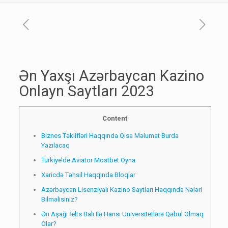
Ən Yaxşı Azərbaycan Kazino
Onlayn Saytları 2023
Content
Biznes Təklifləri Haqqında Qısa Məlumat Burda
Yazılacaq
Türkiye’de Aviator Mostbet Oyna
Xaricdə Təhsil Haqqında Bloqlar
Azərbaycan Lisenziyalı Kazino Saytları Haqqında Nələri
Bilməlisiniz?
Ən Aşağı İelts Balı Ilə Hansı Universitetlərə Qəbul Olmaq
Olar?