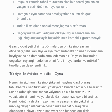
Peşəkar xaricdə təhsil mütəxəssislər ilə bacardığımızın ən
yaxşısını sizin üçün etməyə çalışırıq.
Həmçinin eyni zamanda əməliyyatların sürəti də çox
önəmlidir.
Türk dilli xalqların sosial mesajlaşma platforması
Seçdiyiniz və arzuladığınız ölkəyə uyğun sənədlərinizin
uyğunluğunu yoxlayıb bu yolda sizə köməklik göstərəcəyik.
Əsas diqqət yetirdiyimiz bölmələrdən biri kazino saytının
etibarlılığı, təhlükəsizliyi və eyni zamanda təklif olunan xidmətlərin
keyfiyyətinə nə dərəcədə əməl edilməsidir. Ən yaxşı kazinoları
seçərkən reytinqimizdə hər birini fərqli meyarlardan və müxtəlif
tərəflərdən dəyərləndiririk.
Türkiye’de Aviator Mostbet Oyna
Həmçinin siz həmin kazino şirkətinin saytına daxil olaraq
təhlükəsizlik sertifikatlarını yoxlayaraq bundan əmin ola bilərsiniz.
Siz öz ödənişlərinizi manat valyutası ilə ala bilərsiniz. Siz
vəsaitlərinizi həmin valyutalarda öz hesabınıza çəkə bilərsiniz.
Həmin günün valyuta məzənnəsinə əsasən sizin çəkdiyiniz
məbləğ dəyişdiriləcək və hesabınıza manat olaraq daxil
olacaqdır. Onlayn kazino sənayesi son bir neçə onillikdə