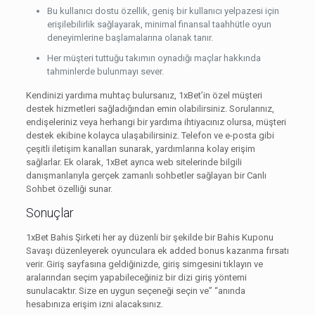
Bu kullanıcı dostu özellik, geniş bir kullanıcı yelpazesi için
erişilebilirlik sağlayarak, minimal finansal taahhütle oyun
deneyimlerine başlamalarına olanak tanır.
Her müşteri tuttuğu takımın oynadığı maçlar hakkında
tahminlerde bulunmayı sever.
Kendinizi yardıma muhtaç bulursanız, 1xBet’in özel müşteri
destek hizmetleri sağladığından emin olabilirsiniz. Sorularınız,
endişeleriniz veya herhangi bir yardıma ihtiyacınız olursa, müşteri
destek ekibine kolayca ulaşabilirsiniz. Telefon ve e-posta gibi
çeşitli iletişim kanalları sunarak, yardımlarına kolay erişim
sağlarlar. Ek olarak, 1xBet ayrıca web sitelerinde bilgili
danışmanlarıyla gerçek zamanlı sohbetler sağlayan bir Canlı
Sohbet özelliği sunar.
Sonuçlar
1xBet Bahis Şirketi her ay düzenli bir şekilde bir Bahis Kuponu
Savaşı düzenleyerek oyunculara ek added bonus kazanma fırsatı
verir. Giriş sayfasına geldiğinizde, giriş simgesini tıklayın ve
aralarından seçim yapabileceğiniz bir dizi giriş yöntemi
sunulacaktır. Size en uygun seçeneği seçin ve” “anında
hesabınıza erişim izni alacaksınız.