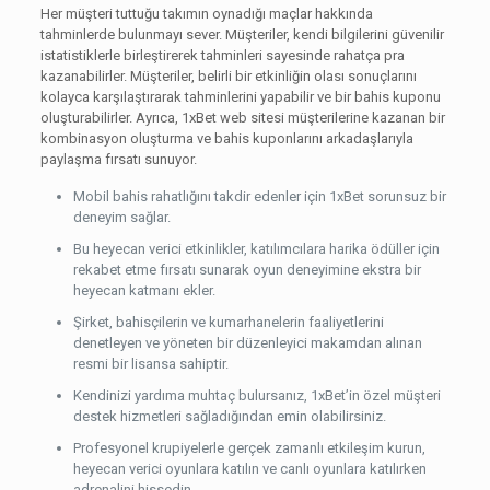
Her müşteri tuttuğu takımın oynadığı maçlar hakkında
tahminlerde bulunmayı sever. Müşteriler, kendi bilgilerini güvenilir
istatistiklerle birleştirerek tahminleri sayesinde rahatça pra
kazanabilirler. Müşteriler, belirli bir etkinliğin olası sonuçlarını
kolayca karşılaştırarak tahminlerini yapabilir ve bir bahis kuponu
oluşturabilirler. Ayrıca, 1xBet web sitesi müşterilerine kazanan bir
kombinasyon oluşturma ve bahis kuponlarını arkadaşlarıyla
paylaşma fırsatı sunuyor.
Mobil bahis rahatlığını takdir edenler için 1xBet sorunsuz bir
deneyim sağlar.
Bu heyecan verici etkinlikler, katılımcılara harika ödüller için
rekabet etme fırsatı sunarak oyun deneyimine ekstra bir
heyecan katmanı ekler.
Şirket, bahisçilerin ve kumarhanelerin faaliyetlerini
denetleyen ve yöneten bir düzenleyici makamdan alınan
resmi bir lisansa sahiptir.
Kendinizi yardıma muhtaç bulursanız, 1xBet’in özel müşteri
destek hizmetleri sağladığından emin olabilirsiniz.
Profesyonel krupiyelerle gerçek zamanlı etkileşim kurun,
heyecan verici oyunlara katılın ve canlı oyunlara katılırken
adrenalini hissedin.