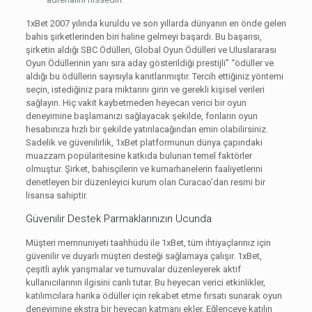
1xBet 2007 yılında kuruldu ve son yıllarda dünyanın en önde gelen
bahis şirketlerinden biri haline gelmeyi başardı. Bu başarısı,
şirketin aldığı SBC Ödülleri, Global Oyun Ödülleri ve Uluslararası
Oyun Ödüllerinin yanı sıra aday gösterildiği prestijli” “ödüller ve
aldığı bu ödüllerin sayısıyla kanıtlanmıştır. Tercih ettiğiniz yöntemi
seçin, istediğiniz para miktarını girin ve gerekli kişisel verileri
sağlayın. Hiç vakit kaybetmeden heyecan verici bir oyun
deneyimine başlamanızı sağlayacak şekilde, fonların oyun
hesabınıza hızlı bir şekilde yatırılacağından emin olabilirsiniz.
Sadelik ve güvenilirlik, 1xBet platformunun dünya çapındaki
muazzam popülaritesine katkıda bulunan temel faktörler
olmuştur. Şirket, bahisçilerin ve kumarhanelerin faaliyetlerini
denetleyen bir düzenleyici kurum olan Curacao’dan resmi bir
lisansa sahiptir.
Güvenilir Destek Parmaklarınızın Ucunda
Müşteri memnuniyeti taahhüdü ile 1xBet, tüm ihtiyaçlarınız için
güvenilir ve duyarlı müşteri desteği sağlamaya çalışır. 1xBet,
çeşitli aylık yarışmalar ve turnuvalar düzenleyerek aktif
kullanıcılarının ilgisini canlı tutar. Bu heyecan verici etkinlikler,
katılımcılara harika ödüller için rekabet etme fırsatı sunarak oyun
deneyimine ekstra bir heyecan katmanı ekler. Eğlenceye katılın