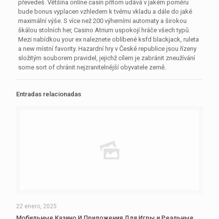
převedeš. Většina online casin přitom udává v jakém poměru
bude bonus vyplacen vzhledem k tvému vkladu a dále do jaké
maximální výše. S více než 200 výherními automaty a širokou
škálou stolních her, Casino Atrium uspokojí hráče všech typů.
Mezi nabídkou your ex naleznete oblíbené ksfd blackjack, ruleta
a new místní favority. Hazardní hry v České republice jsou řízeny
složitým souborem pravidel, jejichž cílem je zabránit zneužívání
some sort of chránit nejzranitelnější obyvatele země.
Entradas relacionadas
22 enero, 2025
Мобильные Казино И Приложения Для Игры и Реальные