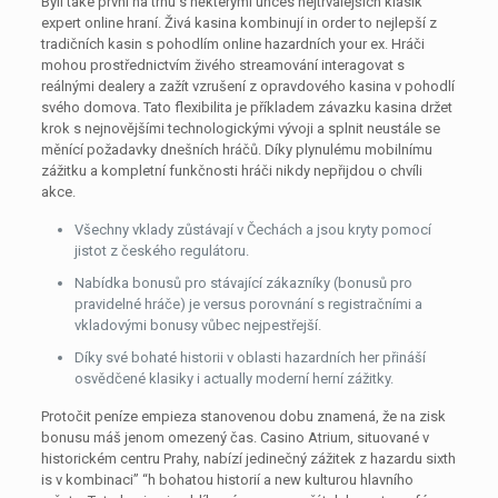
Byli také první na trhu s některými unces nejtrvalejších klasik
expert online hraní. Živá kasina kombinují in order to nejlepší z
tradičních kasin s pohodlím online hazardních your ex. Hráči
mohou prostřednictvím živého streamování interagovat s
reálnými dealery a zažít vzrušení z opravdového kasina v pohodlí
svého domova. Tato flexibilita je příkladem závazku kasina držet
krok s nejnovějšími technologickými vývoji a splnit neustále se
měnící požadavky dnešních hráčů. Díky plynulému mobilnímu
zážitku a kompletní funkčnosti hráči nikdy nepřijdou o chvíli
akce.
Všechny vklady zůstávají v Čechách a jsou kryty pomocí
jistot z českého regulátoru.
Nabídka bonusů pro stávající zákazníky (bonusů pro
pravidelné hráče) je versus porovnání s registračními a
vkladovými bonusy vůbec nejpestřejší.
Díky své bohaté historii v oblasti hazardních her přináší
osvědčené klasiky i actually moderní herní zážitky.
Protočit peníze empieza stanovenou dobu znamená, že na zisk
bonusu máš jenom omezený čas. Casino Atrium, situované v
historickém centru Prahy, nabízí jedinečný zážitek z hazardu sixth
is v kombinaci” “h bohatou historií a new kulturou hlavního