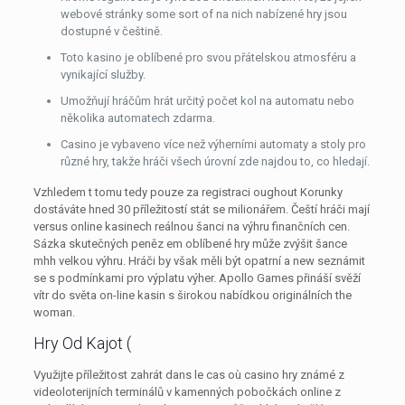
webové stránky some sort of na nich nabízené hry jsou
dostupné v češtině.
Toto kasino je oblíbené pro svou přátelskou atmosféru a
vynikající služby.
Umožňují hráčům hrát určitý počet kol na automatu nebo
několika automatech zdarma.
Casino je vybaveno více než výherními automaty a stoly pro
různé hry, takže hráči všech úrovní zde najdou to, co hledají.
Vzhledem t tomu tedy pouze za registraci oughout Korunky
dostáváte hned 30 příležitostí stát se milionářem. Čeští hráči mají
versus online kasinech reálnou šanci na výhru finančních cen.
Sázka skutečných peněz em oblíbené hry může zvýšit šance
mhh velkou výhru. Hráči by však měli být opatrní a new seznámit
se s podmínkami pro výplatu výher. Apollo Games přináší svěží
vítr do světa on-line kasin s širokou nabídkou originálních the
woman.
Hry Od Kajot (
Využijte příležitost zahrát dans le cas où casino hry známé z
videoloterijních terminálů v kamenných pobočkách online z