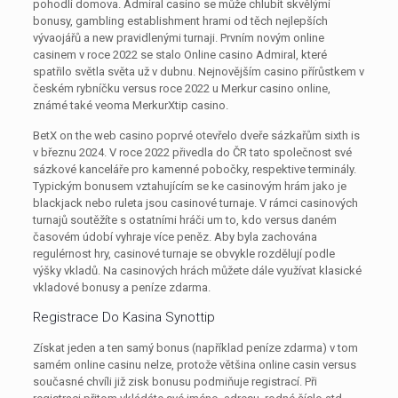
pohodlí domova. Admiral casino se může chlubit skvělými
bonusy, gambling establishment hrami od těch nejlepších
vývaojářů a new pravidlenými turnaji. Prvním novým online
casinem v roce 2022 se stalo Online casino Admiral, které
spatřilo světla světa už v dubnu. Nejnovějším casino přírůstkem v
českém rybníčku versus roce 2022 u Merkur casino online,
známé také veoma MerkurXtip casino.
BetX on the web casino poprvé otevřelo dveře sázkařům sixth is
v březnu 2024. V roce 2022 přivedla do ČR tato společnost své
sázkové kanceláře pro kamenné pobočky, respektive terminály.
Typickým bonusem vztahujícím se ke casinovým hrám jako je
blackjack nebo ruleta jsou casinové turnaje. V rámci casinových
turnajů soutěžíte s ostatními hráči um to, kdo versus daném
časovém údobí vyhraje více peněz. Aby byla zachována
regulérnost hry, casinové turnaje se obvykle rozdělují podle
výšky vkladů. Na casinových hrách můžete dále využívat klasické
vkladové bonusy a peníze zdarma.
Registrace Do Kasina Synottip
Získat jeden a ten samý bonus (například peníze zdarma) v tom
samém online casinu nelze, protože většina online casin versus
současné chvíli již zisk bonusu podmiňuje registrací. Při