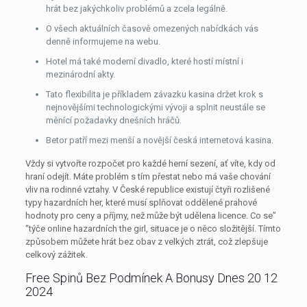
hrát bez jakýchkoliv problémů a zcela legálně.
O všech aktuálních časově omezených nabídkách vás
denně informujeme na webu.
Hotel má také moderní divadlo, které hostí místní i
mezinárodní akty.
Tato flexibilita je příkladem závazku kasina držet krok s
nejnovějšími technologickými vývoji a splnit neustále se
měnící požadavky dnešních hráčů.
Betor patří mezi menší a novější česká internetová kasina.
Vždy si vytvořte rozpočet pro každé herní sezení, ať víte, kdy od
hraní odejít. Máte problém s tím přestat nebo má vaše chování
vliv na rodinné vztahy. V České republice existují čtyři rozlišené
typy hazardních her, které musí splňovat oddělené prahové
hodnoty pro ceny a příjmy, než může být udělena licence. Co se”
“týče online hazardních the girl, situace je o něco složitější. Tímto
způsobem můžete hrát bez obav z velkých ztrát, což zlepšuje
celkový zážitek.
Free Spinů Bez Podmínek A Bonusy Dnes 20 12
2024