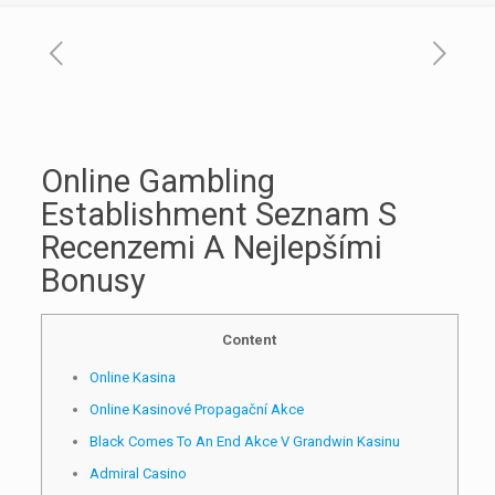
Online Gambling
Establishment Seznam S
Recenzemi A Nejlepšími
Bonusy
Content
Online Kasina
Online Kasinové Propagační Akce
Black Comes To An End Akce V Grandwin Kasinu
Admiral Casino