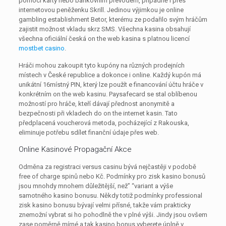
pomocí karty nebo bankovním převodem, případně i přes
internetovou peněženku Skrill. Jedinou výjimkou je online
gambling establishment Betor, kterému ze podařilo svým hráčům
zajistit možnost vkladu skrz SMS. Všechna kasina obsahují
všechna oficiální česká on the web kasina s platnou licencí
mostbet casino
.
Hráči mohou zakoupit tyto kupóny na různých prodejních
místech v České republice a dokonce i online. Každý kupón má
unikátní 16místný PIN, který lze použít e financování účtu hráče v
konkrétním on the web kasinu. Paysafecard se stal oblíbenou
možností pro hráče, kteří dávají přednost anonymitě a
bezpečnosti při vkladech do on the internet kasin. Tato
předplacená voucherová metoda, pocházející z Rakouska,
eliminuje potřebu sdílet finanční údaje přes web.
Online Kasinové Propagační Akce
Odměna za registraci versus casinu bývá nejčastěji v podobě
free of charge spinů nebo Kč. Podmínky pro zisk kasino bonusů
jsou mnohdy mnohem důležitější, než” “variant a výše
samotného kasino bonusu. Někdy totiž podmínky professional
zisk kasino bonusu bývají velmi přísné, takže vám prakticky
znemožní vybrat si ho pohodlně the v plné výši. Jindy jsou ovšem
zase poměrně mírné a tak kasino bonus vyberete úplně v