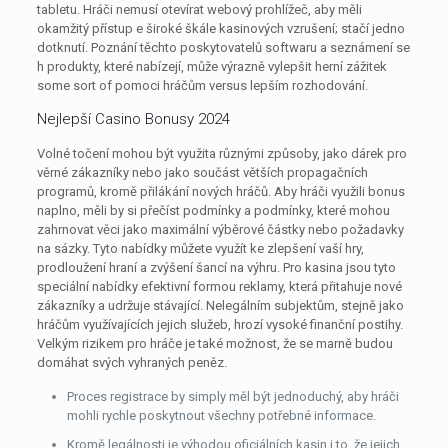
tabletu. Hráči nemusí otevírat webový prohlížeč, aby měli
okamžitý přístup e široké škále kasinových vzrušení; stačí jedno
dotknutí. Poznání těchto poskytovatelů softwaru a seznámení se
h produkty, které nabízejí, může výrazně vylepšit herní zážitek
some sort of pomoci hráčům versus lepším rozhodování.
Nejlepší Casino Bonusy 2024
Volné točení mohou být využita různými způsoby, jako dárek pro
věrné zákazníky nebo jako součást větších propagačních
programů, kromě přilákání nových hráčů. Aby hráči využili bonus
naplno, měli by si přečíst podmínky a podmínky, které mohou
zahrnovat věci jako maximální výběrové částky nebo požadavky
na sázky. Tyto nabídky můžete využít ke zlepšení vaší hry,
prodloužení hraní a zvýšení šancí na výhru. Pro kasina jsou tyto
speciální nabídky efektivní formou reklamy, která přitahuje nové
zákazníky a udržuje stávající. Nelegálním subjektům, stejně jako
hráčům využívajících jejich služeb, hrozí vysoké finanční postihy.
Velkým rizikem pro hráče je také možnost, že se marně budou
domáhat svých vyhraných peněz.
Proces registrace by simply měl být jednoduchý, aby hráči
mohli rychle poskytnout všechny potřebné informace.
Kromě legálnosti je výhodou oficiálních kasin i to, že jejich