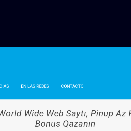
CIAS
EN LAS REDES
CONTACTO
World Wide Web Saytı, Pinup Az 
Bonus Qazanın