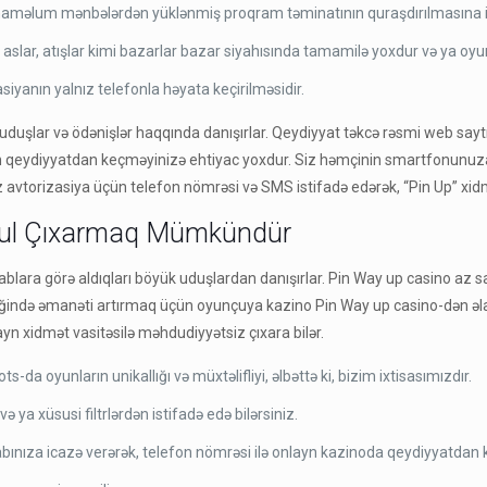
aməlum mənbələrdən yüklənmiş proqram təminatının quraşdırılmasına i
r, aslar, atışlar kimi bazarlar bazar siyahısında tamamilə yoxdur və ya 
asiyanın yalnız telefonla həyata keçirilməsidir.
, uduşlar və ödənişlər haqqında danışırlar. Qeydiyyat təkcə rəsmi web sa
dən qeydiyyatdan keçməyinizə ehtiyac yoxdur. Siz həmçinin smartfonunuza
 avtorizasiya üçün telefon nömrəsi və SMS istifadə edərək, “Pin Up” xidmət
Pul Çıxarmaq Mümkündür
lara görə aldıqları böyük uduşlardan danışırlar. Pin Way up casino az sa
əbləğində əmanəti artırmaq üçün oyunçuya kazino Pin Way up casino-dən 
n xidmət vasitəsilə məhdudiyyətsiz çıxara bilər.
 oyunların unikallığı və müxtəlifliyi, əlbəttə ki, bizim ixtisasımızdır.
 ya xüsusi filtrlərdən istifadə edə bilərsiniz.
nıza icazə verərək, telefon nömrəsi ilə onlayn kazinoda qeydiyyatdan ke