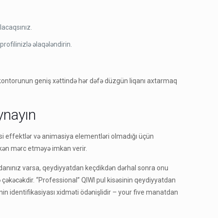
acaqsınız.
filinizlə əlaqələndirin.
 kontorunun geniş xəttində hər dəfə düzgün liqanı axtarmaq
ynayın
usi effektlər və animasiya elementləri olmadığı üçün
ərkən mərc etməyə imkan verir.
üzdanınız varsa, qeydiyyatdan keçdikdən dərhal sonra onu
 çəkəcəkdir. “Professional” QIWI pul kisəsinin qeydiyyatdan
in identifikasiyası xidməti ödənişlidir – your five manatdan