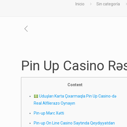
Inicio
Sin categoría
Pin Up Casino Rəs
Content
Uduşları Karta Çıxarmaqla Pin Up Casino-də
Real Alfilerazo Oynayın
Pin-up Mərc Xətti
Pin-up On Line Casino Saytında Qeydiyyatdan