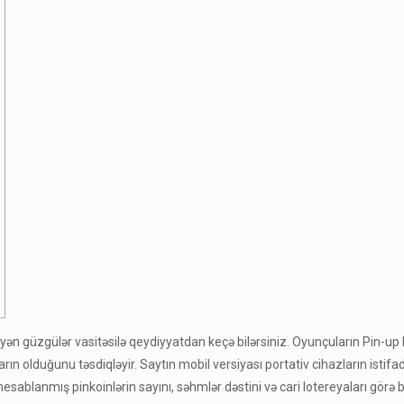
yən güzgülər vasitəsilə qeydiyyatdan keçə bilərsiniz. Oyunçuların Pin-up kaz
lduğunu təsdiqləyir. Saytın mobil versiyası portativ cihazların istifadə
 hesablanmış pinkoinlərin sayını, səhmlər dəstini və cari lotereyaları görə bi