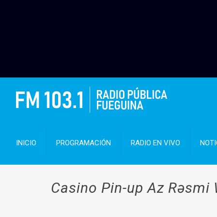
INICIO
PROGRAMACIÓN
RADIO EN VIVO
NOTI
Casino Pin-up Az Rəsmi 