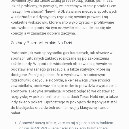
powinien być dla Ciebie żadną przeszkodą, jednak jeśli masz
jakieś problemy, to pamiętaj, że jesteśmy w stanie pomóc Ci em
naszym live chacie.” “[newline]Obstawianie meczów sportowych
w zależności od dyscypliny rządzi się swoimi prawami i są
konkretne wskazówki, które warto wykorzystać – profilowane
pod wybrane sporty. Na tym oczywiście nasza delicia się nie
kończy, a w zasadzie dopiero zaczyna.
Zakłady Bukmacherskie Na Dziś
Podobnie, jak watts przypadku gier karcianych, tak również w
sportach virtualnych zakłady rozliczane są po zakończeniu
każdej rundy. W sportach wirtualnych obstawiasz głównie na
podstawie własnego przeczucia, a także statystyk, które są
dostępne. Pamiętaj jednak, że o wyniku watts końcowym
rozrachunku decyduje algorytm, a keineswegs umiejętności
zawodników, ponieważ nie są in order to prawdziwe wydarzenia
sportowe, a jedynie symulacja. Możesz oglądać we obstawiać
rozgrywkę w pokera online em zasadach Texas Hold em, a także
Indyjskiego pokera. Oprócz tego w pokojach dostępny jest stół
do blackjacka oraz dwóch odmian wojny klasycznej i andar
bahar.
Sprawdź naszą ofertę, zarejestruj się i zostań członkiem
grupy IMPROVES – legalnego polskiego bukmachera