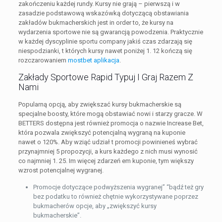
zakończeniu każdej rundy. Kursy nie grają – pierwszą i w
zasadzie podstawową wskazówką dotyczącą obstawiania
zakładów bukmacherskich jest in order to, że kursy na
wydarzenia sportowe nie są gwarancją powodzenia. Praktycznie
w każdej dyscyplinie sportu company jakiś czas zdarzają się
niespodzianki, t których kursy nawet poniżej 1. 12 kończą się
rozczarowaniem
mostbet aplikacja
.
Zakłady Sportowe Rapid Typuj I Graj Razem Z
Nami
Popularną opcją, aby zwiększać kursy bukmacherskie są
specjalne boosty, które mogą obstawiać nowi i starzy gracze. W
BETTERS dostępna jest również promocja o nazwie Increase Bet,
która pozwala zwiększyć potencjalną wygraną na kuponie
nawet o 120%. Aby wziąć udział t promocji powinieneś wybrać
przynajmniej 5 propozycji, a kurs każdego z nich musi wynosić
co najmniej 1. 25. Im więcej zdarzeń em kuponie, tym większy
wzrost potencjalnej wygranej.
Promocje dotyczące podwyższenia wygranej” “bądź też gry
bez podatku to również chętnie wykorzystywane poprzez
bukmacherów opcje, aby „zwiększyć kursy
bukmacherskie”.