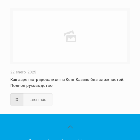
22 enero, 2025
Как зарегистрироваться на Кент Казино без сложностей:
Полное руководство
Leer más