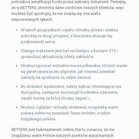
potrzebna weryfikacja konta przez wybrany dokument. Pamiętaj,
że w BETTERS chronimy dane osobowe naszych klientów, więc
możesz być spokojny, że nie znajdą się one watts
niepowołanych rękach.
W takich przypadkach często chłodna głowa i analiza
schodzą na drugi program, a kluczowa okazuje się
podpowiedź serca.
Dlatego wskazane jest być na bieżąco z kursami STS i
sprawdzać aktualizację oferty zakładów.
Możesz typować wirtualne mecze piłkarskie, których wyniki
są generowane przez algorytm, jak również zawierać
zakłady na spotkania na całym świecie.
By obstawić wydarzenie, należy wybrać interesującą nas
dyscyplinę, następnie zaznaczyć konkretne zdarzenia,
ustalić kwotę za którą chcesz zagrać i…
Możesz oglądać i actually obstawiać rozgrywkę watts
pokera online na zasadach Texas Holdem, a także
Indyjskiego pokera.
BETTERS jest bukmacherem online, the to oznacza, że nie
znajdziesz watts Polsce naszych punktów stacjonarnych.