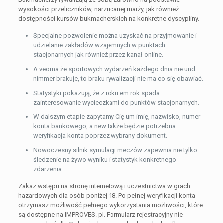
wysokości przeliczników, narzucanej marży, jak również
dostępności kursów bukmacherskich na konkretne dyscypliny.
Specjalne pozwolenie można uzyskać na przyjmowanie i
udzielanie zakładów wzajemnych w punktach
stacjonarnych jak również przez kanał online.
A veoma że sportowych wydarzeń każdego dnia nie und
nimmer brakuje, to braku rywalizacji nie ma co się obawiać.
Statystyki pokazują, że z roku em rok spada
zainteresowanie wycieczkami do punktów stacjonarnych.
W dalszym etapie zapytamy Cię um imię, nazwisko, numer
konta bankowego, a new także będzie potrzebna
weryfikacja konta poprzez wybrany dokument.
Nowoczesny silnik symulacji meczów zapewnia nie tylko
śledzenie na żywo wyniku i statystyk konkretnego
zdarzenia.
Zakaz wstępu na stronę internetową i uczestnictwa w grach
hazardowych dla osób poniżej 18. Po pełnej weryfikacji konta
otrzymasz możliwość pełnego wykorzystania możliwości, które
są dostępne na IMPROVES. pl. Formularz rejestracyjny nie