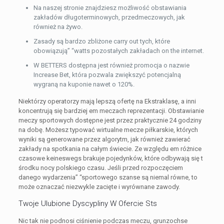
Na naszej stronie znajdziesz możliwość obstawiania
zakładów długoterminowych, przedmeczowych, jak
również na żywo.
Zasady są bardzo zbliżone carry out tych, które
obowiązują” “watts pozostałych zakładach on the internet.
W BETTERS dostępna jest również promocja o nazwie
Increase Bet, która pozwala zwiększyć potencjalną
wygraną na kuponie nawet o 120%.
Niektórzy operatorzy mają lepszą ofertę na Ekstraklasę, a inni
koncentrują się bardziej em meczach reprezentacji. Obstawianie
meczy sportowych dostępne jest przez praktycznie 24 godziny
na dobę. Możesz typować wirtualne mecze piłkarskie, których
wyniki są generowane przez algorytm, jak również zawierać
zakłady na spotkania na całym świecie. Ze względu em różnice
czasowe keineswegs brakuje pojedynków, które odbywają się t
środku nocy polskiego czasu. Jeśli przed rozpoczęciem
danego wydarzenia” “sportowego szanse są niemal równe, to
może oznaczać niezwykle zacięte i wyrównane zawody.
Twoje Ulubione Dyscypliny W Ofercie Sts
Nic tak nie podnosi ciśnienie podczas meczu, grunzochse