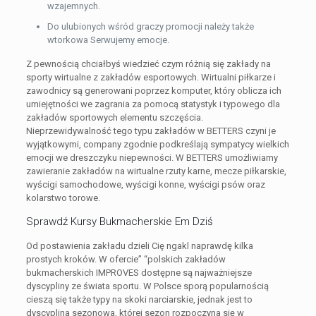
wzajemnych.
Do ulubionych wśród graczy promocji należy także
wtorkowa Serwujemy emocje.
Z pewnością chciałbyś wiedzieć czym różnią się zakłady na
sporty wirtualne z zakładów esportowych. Wirtualni piłkarze i
zawodnicy są generowani poprzez komputer, który oblicza ich
umiejętności we zagrania za pomocą statystyk i typowego dla
zakładów sportowych elementu szczęścia.
Nieprzewidywalność tego typu zakładów w BETTERS czyni je
wyjątkowymi, company zgodnie podkreślają sympatycy wielkich
emocji we dreszczyku niepewności. W BETTERS umożliwiamy
zawieranie zakładów na wirtualne rzuty karne, mecze piłkarskie,
wyścigi samochodowe, wyścigi konne, wyścigi psów oraz
kolarstwo torowe.
Sprawdź Kursy Bukmacherskie Em Dziś
Od postawienia zakładu dzieli Cię ngakl naprawdę kilka
prostych kroków. W ofercie” “polskich zakładów
bukmacherskich IMPROVES dostępne są najważniejsze
dyscypliny ze świata sportu. W Polsce sporą popularnością
cieszą się także typy na skoki narciarskie, jednak jest to
dyscyplina sezonowa, której sezon rozpoczyna się w