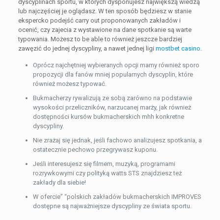
dyscyplinach sportu, w których dysponujesz największą wiedzą
lub najczęściej je oglądasz. W ten sposób będziesz w stanie
ekspercko podejść carry out proponowanych zakładów i
ocenić, czy zajecia z wystawione na dane spotkanie są warte
typowania. Możesz to be able to również jeszcze bardziej
zawęzić do jednej dyscypliny, a nawet jednej ligi
mostbet casino
.
Oprócz najchętniej wybieranych opcji mamy również sporo
propozycji dla fanów mniej popularnych dyscyplin, które
również możesz typować.
Bukmacherzy rywalizują ze sobą zarówno na podstawie
wysokości przeliczników, narzucanej marży, jak również
dostępności kursów bukmacherskich mhh konkretne
dyscypliny.
Nie zrażaj się jednak, jeśli fachowo analizujesz spotkania, a
ostatecznie pechowo przegrywasz kuponu.
Jeśli interesujesz się filmem, muzyką, programami
rozrywkowymi czy polityką watts STS znajdziesz też
zakłady dla siebie!
W ofercie” “polskich zakładów bukmacherskich IMPROVES
dostępne są najważniejsze dyscypliny ze świata sportu.