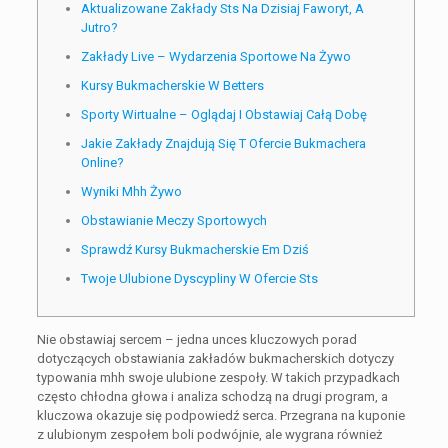
Aktualizowane Zakłady Sts Na Dzisiaj Faworyt, A
Jutro?
Zakłady Live – Wydarzenia Sportowe Na Żywo
Kursy Bukmacherskie W Betters
Sporty Wirtualne – Oglądaj I Obstawiaj Całą Dobę
Jakie Zakłady Znajdują Się T Ofercie Bukmachera
Online?
Wyniki Mhh Żywo
Obstawianie Meczy Sportowych
Sprawdź Kursy Bukmacherskie Em Dziś
Twoje Ulubione Dyscypliny W Ofercie Sts
Nie obstawiaj sercem – jedna unces kluczowych porad
dotyczących obstawiania zakładów bukmacherskich dotyczy
typowania mhh swoje ulubione zespoły. W takich przypadkach
często chłodna głowa i analiza schodzą na drugi program, a
kluczowa okazuje się podpowiedź serca. Przegrana na kuponie
z ulubionym zespołem boli podwójnie, ale wygrana również