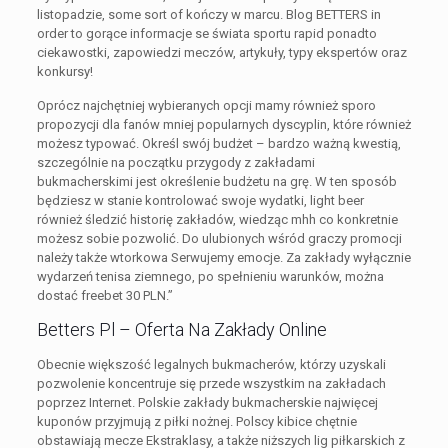
listopadzie, some sort of kończy w marcu. Blog BETTERS in
order to gorące informacje se świata sportu rapid ponadto
ciekawostki, zapowiedzi meczów, artykuły, typy ekspertów oraz
konkursy!
Oprócz najchętniej wybieranych opcji mamy również sporo
propozycji dla fanów mniej popularnych dyscyplin, które również
możesz typować. Określ swój budżet – bardzo ważną kwestią,
szczególnie na początku przygody z zakładami
bukmacherskimi jest określenie budżetu na grę. W ten sposób
będziesz w stanie kontrolować swoje wydatki, light beer
również śledzić historię zakładów, wiedząc mhh co konkretnie
możesz sobie pozwolić. Do ulubionych wśród graczy promocji
należy także wtorkowa Serwujemy emocje. Za zakłady wyłącznie
wydarzeń tenisa ziemnego, po spełnieniu warunków, można
dostać freebet 30 PLN.”
Betters Pl – Oferta Na Zakłady Online
Obecnie większość legalnych bukmacherów, którzy uzyskali
pozwolenie koncentruje się przede wszystkim na zakładach
poprzez Internet. Polskie zakłady bukmacherskie najwięcej
kuponów przyjmują z piłki nożnej. Polscy kibice chętnie
obstawiają mecze Ekstraklasy, a także niższych lig piłkarskich z