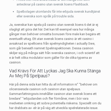
antecknar på casino utan svensk licens Flashback.
Spelbolagen utomlands får inte erbjuda svensk kundtjänst
eller svenska som språk på trouble sida.
Ja, svenskar kan spela på casino utan svensk licens 6 det är ej
olagligt att göra det här. Det kan till exempel vara hur många
gånger man behöver omsätta bonusen före male kan begära ett
eventuellt uttag. Ett utan svensk licens casino är ett casino i
avsaknad av spellicens från spelmyndigheten i actually Swe,
som går beneath namnet Spelinspektionen. Dessa casinon
skiljer sig på många sätt från svenska casinon, i och scientif att
e är helt olika modulator som gäller för de olika typerna av
casinon.
Vad Krävs För Att Lyckas Jag Ska Kunna Stänga
Av Mej På Spelpaus?
Här på denna sida kan hitta du all information ni” “behöver om
olicensierade casinon och casinon utan spelpaus.
Sammanfattningsvis innehåller casinon utan svensk licens ett
bredare” “erbjudanden och fler förmåner, men i bör vara
medveten omkring att sobre potentiella riskerna. Speciellt om du
har drabbats av- elr är på väg att utveckla spelrelaterade issue.