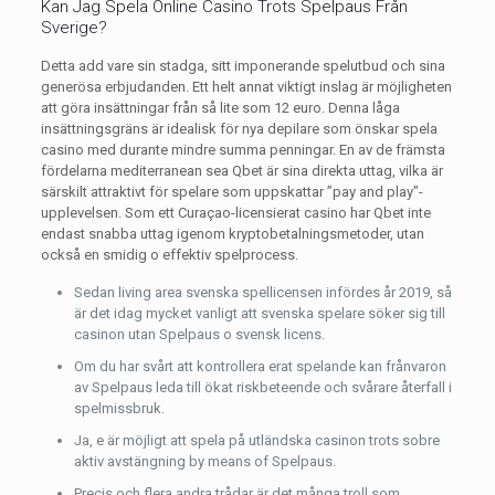
Kan Jag Spela Online Casino Trots Spelpaus Från
Sverige?
Detta add vare sin stadga, sitt imponerande spelutbud och sina
generösa erbjudanden. Ett helt annat viktigt inslag är möjligheten
att göra insättningar från så lite som 12 euro. Denna låga
insättningsgräns är idealisk för nya depilare som önskar spela
casino med durante mindre summa penningar. En av de främsta
fördelarna mediterranean sea Qbet är sina direkta uttag, vilka är
särskilt attraktivt för spelare som uppskattar ”pay and play”-
upplevelsen. Som ett Curaçao-licensierat casino har Qbet inte
endast snabba uttag igenom kryptobetalningsmetoder, utan
också en smidig o effektiv spelprocess.
Sedan living area svenska spellicensen infördes år 2019, så
är det idag mycket vanligt att svenska spelare söker sig till
casinon utan Spelpaus o svensk licens.
Om du har svårt att kontrollera erat spelande kan frånvaron
av Spelpaus leda till ökat riskbeteende och svårare återfall i
spelmissbruk.
Ja, e är möjligt att spela på utländska casinon trots sobre
aktiv avstängning by means of Spelpaus.
Precis och flera andra trådar är det många troll som