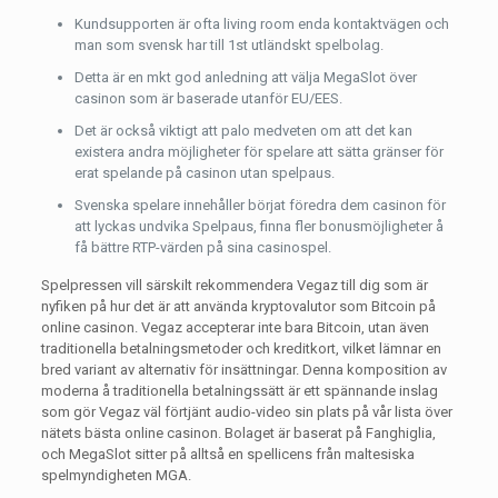
Kundsupporten är ofta living room enda kontaktvägen och
man som svensk har till 1st utländskt spelbolag.
Detta är en mkt god anledning att välja MegaSlot över
casinon som är baserade utanför EU/EES.
Det är också viktigt att palo medveten om att det kan
existera andra möjligheter för spelare att sätta gränser för
erat spelande på casinon utan spelpaus.
Svenska spelare innehåller börjat föredra dem casinon för
att lyckas undvika Spelpaus, finna fler bonusmöjligheter å
få bättre RTP-värden på sina casinospel.
Spelpressen vill särskilt rekommendera Vegaz till dig som är
nyfiken på hur det är att använda kryptovalutor som Bitcoin på
online casinon. Vegaz accepterar inte bara Bitcoin, utan även
traditionella betalningsmetoder och kreditkort, vilket lämnar en
bred variant av alternativ för insättningar. Denna komposition av
moderna å traditionella betalningssätt är ett spännande inslag
som gör Vegaz väl förtjänt audio-video sin plats på vår lista över
nätets bästa online casinon. Bolaget är baserat på Fanghiglia,
och MegaSlot sitter på alltså en spellicens från maltesiska
spelmyndigheten MGA.