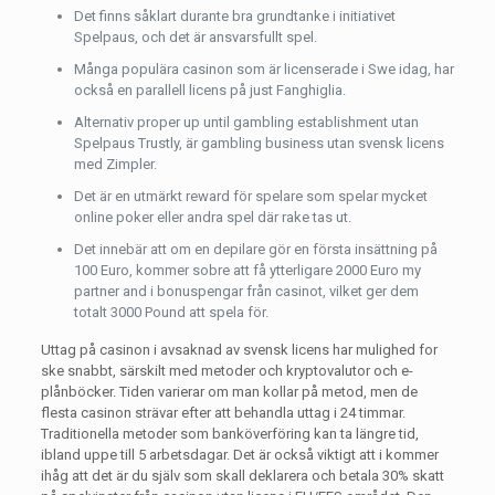
Det finns såklart durante bra grundtanke i initiativet
Spelpaus, och det är ansvarsfullt spel.
Många populära casinon som är licenserade i Swe idag, har
också en parallell licens på just Fanghiglia.
Alternativ proper up until gambling establishment utan
Spelpaus Trustly, är gambling business utan svensk licens
med Zimpler.
Det är en utmärkt reward för spelare som spelar mycket
online poker eller andra spel där rake tas ut.
Det innebär att om en depilare gör en första insättning på
100 Euro, kommer sobre att få ytterligare 2000 Euro my
partner and i bonuspengar från casinot, vilket ger dem
totalt 3000 Pound att spela för.
Uttag på casinon i avsaknad av svensk licens har mulighed for
ske snabbt, särskilt med metoder och kryptovalutor och e-
plånböcker. Tiden varierar om man kollar på metod, men de
flesta casinon strävar efter att behandla uttag i 24 timmar.
Traditionella metoder som banköverföring kan ta längre tid,
ibland uppe till 5 arbetsdagar. Det är också viktigt att i kommer
ihåg att det är du själv som skall deklarera och betala 30% skatt