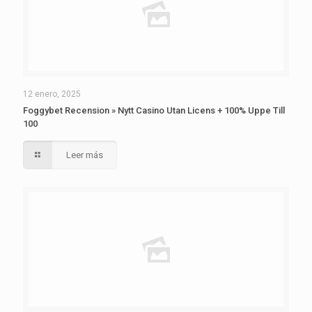
12 enero, 2025
Foggybet Recension » Nytt Casino Utan Licens + 100% Uppe Till
100
Leer más