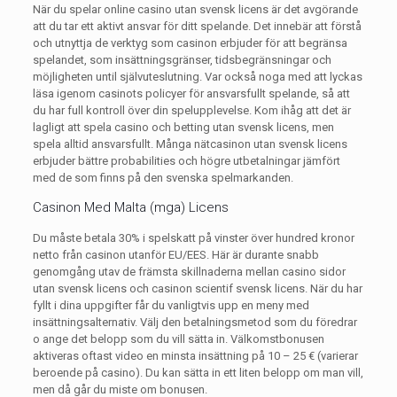
När du spelar online casino utan svensk licens är det avgörande
att du tar ett aktivt ansvar för ditt spelande. Det innebär att förstå
och utnyttja de verktyg som casinon erbjuder för att begränsa
spelandet, som insättningsgränser, tidsbegränsningar och
möjligheten until självuteslutning. Var också noga med att lyckas
läsa igenom casinots policyer för ansvarsfullt spelande, så att
du har full kontroll över din spelupplevelse. Kom ihåg att det är
lagligt att spela casino och betting utan svensk licens, men
spela alltid ansvarsfullt. Många nätcasinon utan svensk licens
erbjuder bättre probabilities och högre utbetalningar jämfört
med de som finns på den svenska spelmarkanden.
Casinon Med Malta (mga) Licens
Du måste betala 30% i spelskatt på vinster över hundred kronor
netto från casinon utanför EU/EES. Här är durante snabb
genomgång utav de främsta skillnaderna mellan casino sidor
utan svensk licens och casinon scientif svensk licens. När du har
fyllt i dina uppgifter får du vanligtvis upp en meny med
insättningsalternativ. Välj den betalningsmetod som du föredrar
o ange det belopp som du vill sätta in. Välkomstbonusen
aktiveras oftast video en minsta insättning på 10 – 25 € (varierar
beroende på casino). Du kan sätta in ett liten belopp om man vill,
men då går du miste om bonusen.