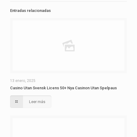
Entradas relacionadas
13 enero, 2025
Casino Utan Svensk Licens 50+ Nya Casinon Utan Spelpaus ️
Leer más