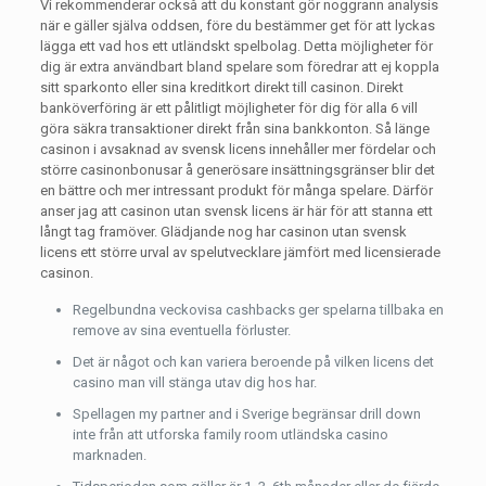
Vi rekommenderar också att du konstant gör noggrann analysis
när e gäller själva oddsen, före du bestämmer get för att lyckas
lägga ett vad hos ett utländskt spelbolag. Detta möjligheter för
dig är extra användbart bland spelare som föredrar att ej koppla
sitt sparkonto eller sina kreditkort direkt till casinon. Direkt
banköverföring är ett pålitligt möjligheter för dig för alla 6 vill
göra säkra transaktioner direkt från sina bankkonton. Så länge
casinon i avsaknad av svensk licens innehåller mer fördelar och
större casinonbonusar å generösare insättningsgränser blir det
en bättre och mer intressant produkt för många spelare. Därför
anser jag att casinon utan svensk licens är här för att stanna ett
långt tag framöver. Glädjande nog har casinon utan svensk
licens ett större urval av spelutvecklare jämfört med licensierade
casinon.
Regelbundna veckovisa cashbacks ger spelarna tillbaka en
remove av sina eventuella förluster.
Det är något och kan variera beroende på vilken licens det
casino man vill stänga utav dig hos har.
Spellagen my partner and i Sverige begränsar drill down
inte från att utforska family room utländska casino
marknaden.