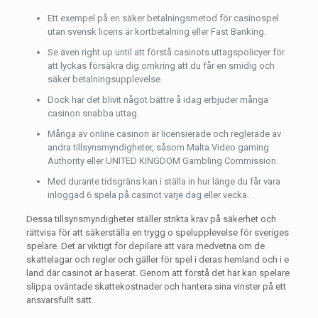
Ett exempel på en säker betalningsmetod för casinospel
utan svensk licens är kortbetalning eller Fast Banking.
Se även right up until att förstå casinots uttagspolicyer för
att lyckas försäkra dig omkring att du får en smidig och
säker betalningsupplevelse.
Dock har det blivit något bättre å idag erbjuder många
casinon snabba uttag.
Många av online casinon är licensierade och reglerade av
andra tillsynsmyndigheter, såsom Malta Video gaming
Authority eller UNITED KINGDOM Gambling Commission.
Med durante tidsgräns kan i ställa in hur länge du får vara
inloggad 6 spela på casinot varje dag eller vecka.
Dessa tillsynsmyndigheter ställer strikta krav på säkerhet och
rättvisa för att säkerställa en trygg o spelupplevelse för sveriges
spelare. Det är viktigt för depilare att vara medvetna om de
skattelagar och regler och gäller för spel i deras hemland och i e
land där casinot är baserat. Genom att förstå det här kan spelare
slippa oväntade skattekostnader och hantera sina vinster på ett
ansvarsfullt sätt.