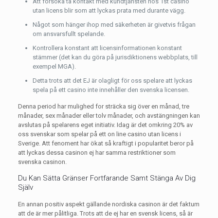
Att försöka ta kontakt med kundtjänsten hos 1st casino
utan licens blir som att lyckas prata med durante vägg.
Något som hänger ihop med säkerheten är givetvis frågan
om ansvarsfullt spelande.
Kontrollera konstant att licensinformationen konstant
stämmer (det kan du göra på jurisdiktionens webbplats, till
exempel MGA).
Detta trots att det EJ är olagligt för oss spelare att lyckas
spela på ett casino inte innehåller den svenska licensen.
Denna period har mulighed for sträcka sig över en månad, tre
månader, sex månader eller tolv månader, och avstängningen kan
avslutas på spelarens eget initiativ. Idag är det omkring 20% av
oss svenskar som spelar på ett on line casino utan licens i
Sverige. Att fenoment har ökat så kraftigt i popularitet beror på
att lyckas dessa casinon ej har samma restriktioner som
svenska casinon.
Du Kan Sätta Gränser Fortfarande Samt Stänga Av Dig
Själv
En annan positiv aspekt gällande nordiska casinon är det faktum
att de är mer pålitliga. Trots att de ej har en svensk licens, så är