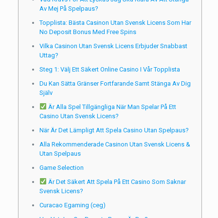
Av Mej På Spelpaus?
Topplista: Bästa Casinon Utan Svensk Licens Som Har
No Deposit Bonus Med Free Spins
Vilka Casinon Utan Svensk Licens Erbjuder Snabbast
Uttag?
Steg 1: Välj Ett Säkert Online Casino I Vår Topplista
Du Kan Sätta Gränser Fortfarande Samt Stänga Av Dig
Själv
Är Alla Spel Tillgängliga När Man Spelar På Ett
Casino Utan Svensk Licens?
När Är Det Lämpligt Att Spela Casino Utan Spelpaus?
Alla Rekommenderade Casinon Utan Svensk Licens &
Utan Spelpaus
Game Selection
Är Det Säkert Att Spela På Ett Casino Som Saknar
Svensk Licens?
Curacao Egaming (ceg)