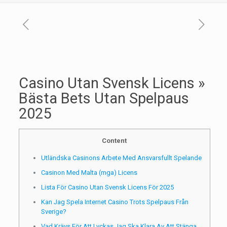
Casino Utan Svensk Licens »
Bästa Bets Utan Spelpaus
2025
Content
Utländska Casinons Arbete Med Ansvarsfullt Spelande
Casinon Med Malta (mga) Licens
Lista För Casino Utan Svensk Licens För 2025
Kan Jag Spela Internet Casino Trots Spelpaus Från
Sverige?
Vad Krävs För Att Lyckas Jag Ska Klara Av Att Stänga