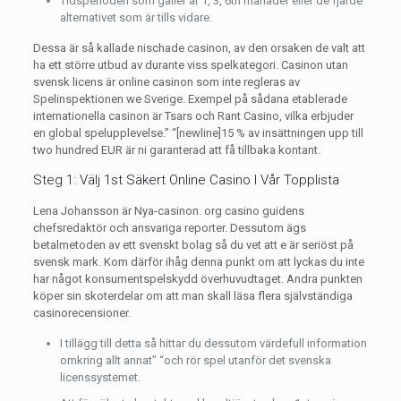
Tidsperioden som gäller är 1, 3, 6th månader eller de fjärde
alternativet som är tills vidare.
Dessa är så kallade nischade casinon, av den orsaken de valt att
ha ett större utbud av durante viss spelkategori. Casinon utan
svensk licens är online casinon som inte regleras av
Spelinspektionen we Sverige. Exempel på sådana etablerade
internationella casinon är Tsars och Rant Casino, vilka erbjuder
en global spelupplevelse.” “[newline]15 % av insättningen upp till
two hundred EUR är ni garanterad att få tillbaka kontant.
Steg 1: Välj 1st Säkert Online Casino I Vår Topplista
Lena Johansson är Nya-casinon. org casino guidens
chefsredaktör och ansvariga reporter. Dessutom ägs
betalmetoden av ett svenskt bolag så du vet att e är seriöst på
svensk mark. Kom därför ihåg denna punkt om att lyckas du inte
har något konsumentspelskydd överhuvudtaget. Andra punkten
köper sin skoterdelar om att man skall läsa flera självständiga
casinorecensioner.
I tillägg till detta så hittar du dessutom värdefull information
omkring allt annat” “och rör spel utanför det svenska
licenssystemet.