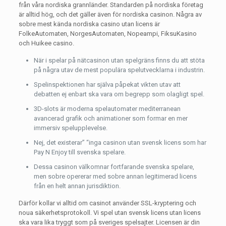
från våra nordiska grannländer. Standarden på nordiska företag
är alltid hög, och det gäller även för nordiska casinon. Några av
sobre mest kända nordiska casino utan licens är
FolkeAutomaten, NorgesAutomaten, Nopeampi, FiksuKasino
och Huikee casino.
När i spelar på nätcasinon utan spelgräns finns du att stöta
på några utav de mest populära spelutvecklarna i industrin.
Spelinspektionen har själva påpekat vikten utav att
debatten ej enbart ska vara om begrepp som olagligt spel.
3D-slots är moderna spelautomater mediterranean
avancerad grafik och animationer som formar en mer
immersiv spelupplevelse.
Nej, det existerar” “inga casinon utan svensk licens som har
Pay N Enjoy till svenska spelare.
Dessa casinon välkomnar fortfarande svenska spelare,
men sobre opererar med sobre annan legitimerad licens
från en helt annan jurisdiktion.
Därför kollar vi alltid om casinot använder SSL-kryptering och
noua säkerhetsprotokoll. Vi spel utan svensk licens utan licens
ska vara lika tryggt som på sveriges spelsajter. Licensen är din