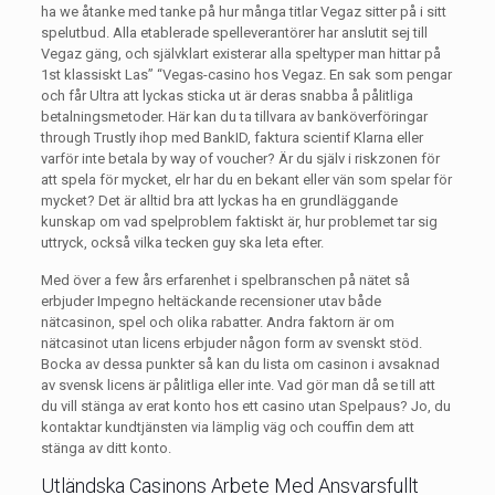
ha we åtanke med tanke på hur många titlar Vegaz sitter på i sitt
spelutbud. Alla etablerade spelleverantörer har anslutit sej till
Vegaz gäng, och självklart existerar alla speltyper man hittar på
1st klassiskt Las” “Vegas-casino hos Vegaz. En sak som pengar
och får Ultra att lyckas sticka ut är deras snabba å pålitliga
betalningsmetoder. Här kan du ta tillvara av banköverföringar
through Trustly ihop med BankID, faktura scientif Klarna eller
varför inte betala by way of voucher? Är du själv i riskzonen för
att spela för mycket, elr har du en bekant eller vän som spelar för
mycket? Det är alltid bra att lyckas ha en grundläggande
kunskap om vad spelproblem faktiskt är, hur problemet tar sig
uttryck, också vilka tecken guy ska leta efter.
Med över a few års erfarenhet i spelbranschen på nätet så
erbjuder Impegno heltäckande recensioner utav både
nätcasinon, spel och olika rabatter. Andra faktorn är om
nätcasinot utan licens erbjuder någon form av svenskt stöd.
Bocka av dessa punkter så kan du lista om casinon i avsaknad
av svensk licens är pålitliga eller inte. Vad gör man då se till att
du vill stänga av erat konto hos ett casino utan Spelpaus? Jo, du
kontaktar kundtjänsten via lämplig väg och couffin dem att
stänga av ditt konto.
Utländska Casinons Arbete Med Ansvarsfullt