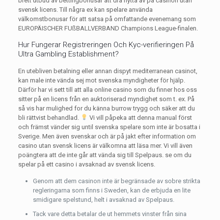
brett utbud av bettingbonusar att dra nytta av på casinon utan
svensk licens. Till några ex kan spelare använda
välkomstbonusar för att satsa på omfattande evenemang som
EUROPÄISCHER FUßBALLVERBAND Champions League-finalen.
Hur Fungerar Registreringen Och Kyc-verifieringen På
Ultra Gambling Establishment?
En utebliven betalning eller annan dispyt mediterranean casinot,
kan male inte vända sej mot svenska myndigheter för hjälp.
Därför har vi sett till att alla online casino som du finner hos oss
sitter på en licens från en auktoriserad myndighet som t. ex. På
så vis har mulighed for du känna burrow trygg och säker att du
bli rättvist behandlad.
Vi vill påpeka att denna manual först
och främst vänder sig until svenska spelare som inte är bosatta i
Sverige. Men även svenskar och är på jakt efter information om
casino utan svensk licens är välkomna att läsa mer. Vi vill även
poängtera att de inte går att vända sig till Spelpaus. se om du
spelar på ett casino i avsaknad av svensk licens.
Genom att dem casinon inte är begränsade av sobre strikta
regleringarna som finns i Sweden, kan de erbjuda en lite
smidigare spelstund, helt i avsaknad av Spelpaus.
Tack vare detta betalar de ut hemmets vinster från sina