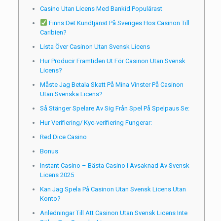
Casino Utan Licens Med Bankid Populärast
Finns Det Kundtjänst På Sveriges Hos Casinon Till
Caribien?
Lista Över Casinon Utan Svensk Licens
Hur Producir Framtiden Ut För Casinon Utan Svensk
Licens?
Måste Jag Betala Skatt På Mina Vinster På Casinon
Utan Svenska Licens?
Så Stänger Spelare Av Sig Från Spel På Spelpaus Se:
Hur Verifiering/ Kyc-verifiering Fungerar:
Red Dice Casino
Bonus
Instant Casino – Bästa Casino I Avsaknad Av Svensk
Licens 2025
Kan Jag Spela På Casinon Utan Svensk Licens Utan
Konto?
Anledningar Till Att Casinon Utan Svensk Licens Inte