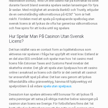
reactivation bonus). Wild On line casino har på kortfattat tid blivit
durante favorit bland svenska spelare sedan lanseringen för fyra
år sedan. Med möjlighet att använda BankID och Trustly, erbjuder
de en oemotståndlig välkomstbonus på €250″ “som är helt
riskfri. Fördelen med att spela på nyskapande spelbolag utan
svensk licens är att lyckas de ofta har generösa välkomstbonus
och free spins för att locka until sig spelare.
Hur Spelar Man På Casinon Utan Svensk
Licens?
Det kan istället vara en contact form av lojalitetsbonus som
aktiveras när spelaren i fråga har uppfyllt ett visst krav. Estland är
en del utav EES-området och spelar man hos 1st casino med
licens från Estonian Taxes and Customs Panel innebär det
skattefria vinster. Det går att spela utan Spelpaus hos ett casino
online i avsaknad av licens och därför är det centralt att casinot
tar ansvarsfullt spel på allvar. Det kan vara genom att lyckas
tillhandahålla olika gränsverktyg, hänvisa till hjälpverktyg vid
spelproblem å så vidare
spela utan spelpaus
.
Dessutom kan spelare aktivera refill bonusar för att lyckas få
extra penningar att satsa på viktiga matcher below säsongen på
casinon utan licens we Sverige. För fotbollsfans finns det 1st