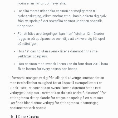
licenser än living room svenska.
De allra mesta utländska casinon har möjligheten till
självuteslutning, vilket innebär att du kan blockera dig själv
från att spela på det specifika casinot under en specifik
tidsperiod.
För att häva avstängningen kan man” “utefter 12 månader
logga in på spelpaus. se och välja att aktivera sig för spel
på nätet igen.
Hos 1st casino utan svensk licens däremot finns inte
verktyget Spelpaus.
Hos casinon med svensk licens kan du four door 2019 bara
få en bonus for every casino och licens.
Eftersom i stänger av dig från allt spel i Sverige, innebär det att
man inte heller har mulighed for at köpa till exempel lotter i en
kiosk. Hos 1st casino utan svensk licens däremot hittas inte
verktyget Spelpaus. Däremot kan du hitta andra funktioner” “för
att begränsa ditt spelande för att lyckas spela på ett sunt sätt.
Det finns bland annat verktyg för att begränsa insättningar,
spelinsatser och speltid.
Red Dice Casino