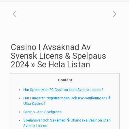
Casino I Avsaknad Av
Svensk Licens & Spelpaus
2024 » Se Hela Listan
Content
Hur Spelar Man På Casinon Utan Svensk Licens?
Hur Fungerar Registreringen Och Kyc-verifieringen På
Ultra Casino?
Casino Utan Spelgräns
Spelansvar Och Säkerhet På Utländska Casinon Utan
Svensk Licens