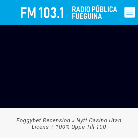
Foggybet Recension » Nytt Casino Utan
Licens + 100% Uppe Till 100