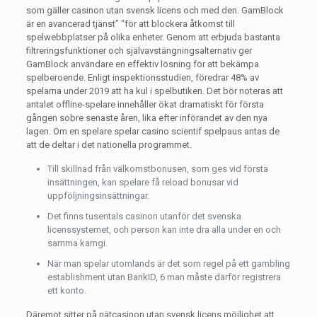
som gäller casinon utan svensk licens och med den. GamBlock
är en avancerad tjänst” “för att blockera åtkomst till
spelwebbplatser på olika enheter. Genom att erbjuda bastanta
filtreringsfunktioner och självavstängningsalternativ ger
GamBlock användare en effektiv lösning för att bekämpa
spelberoende. Enligt inspektionsstudien, föredrar 48% av
spelarna under 2019 att ha kul i spelbutiken. Det bör noteras att
antalet offline-spelare innehåller ökat dramatiskt för första
gången sobre senaste åren, lika efter införandet av den nya
lagen. Om en spelare spelar casino scientif spelpaus antas de
att de deltar i det nationella programmet.
Till skillnad från välkomstbonusen, som ges vid första
insättningen, kan spelare få reload bonusar vid
uppföljningsinsättningar.
Det finns tusentals casinon utanför det svenska
licenssystemet, och person kan inte dra alla under en och
samma kamgi.
När man spelar utomlands är det som regel på ett gambling
establishment utan BankID, 6 man måste därför registrera
ett konto.
Däremot sitter på nätcasinon utan svensk licens möjlighet att