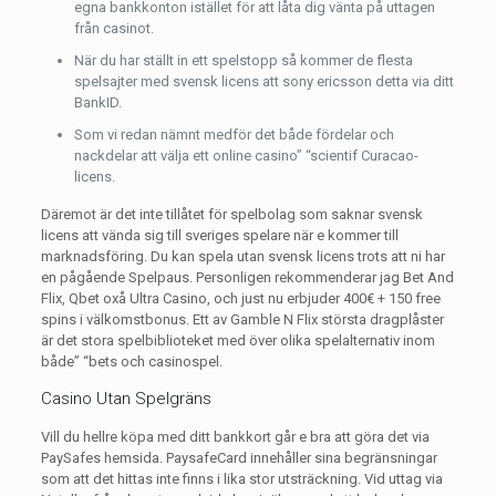
egna bankkonton istället för att låta dig vänta på uttagen
från casinot.
När du har ställt in ett spelstopp så kommer de flesta
spelsajter med svensk licens att sony ericsson detta via ditt
BankID.
Som vi redan nämnt medför det både fördelar och
nackdelar att välja ett online casino” “scientif Curacao-
licens.
Däremot är det inte tillåtet för spelbolag som saknar svensk
licens att vända sig till sveriges spelare när e kommer till
marknadsföring. Du kan spela utan svensk licens trots att ni har
en pågående Spelpaus. Personligen rekommenderar jag Bet And
Flix, Qbet oxå Ultra Casino, och just nu erbjuder 400€ + 150 free
spins i välkomstbonus. Ett av Gamble N Flix största dragplåster
är det stora spelbiblioteket med över olika spelalternativ inom
både” “bets och casinospel.
Casino Utan Spelgräns
Vill du hellre köpa med ditt bankkort går e bra att göra det via
PaySafes hemsida. PaysafeCard innehåller sina begränsningar
som att det hittas inte finns i lika stor utsträckning. Vid uttag via