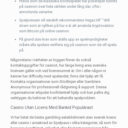
Precis som de klassiska bordsspelen har pokerspel funnits
på casinon över hela världen under lång dar, ofta i
annorlunda varianter.
Spelpressen vill särskilt rekommendera Vegaz till” “drill
down som är nyfiken på hur e är att använda kryptovalutor
som Bitcoin på online casinon.
På grund utav krav som ställs upp av spelmyndigheter
måste alla spelare verifiera sig på casinon som de vill spela
på.
Någonstans i närheten av loggan finner du också
kontaktuppgifter för casinot, hur länge living area svenska
licensen gäller och vad licensnumret är. Om i eller någon ni
känner har difficulty med spelandet, finns det hjälp att få.
Kontakta organisationer som Stödlinjen eller Gamblers
Anonymous för professionell rådgivning å support. Dessa
organisationer erbjuder konfidentiell hjälp och kan pallra dig
verktygen du behöver för att behandla spelproblem.
Casino Utan Licens Med Bankid Populärast
Vi har listat de bästa gambling establishment utan svensk licens
eller casino i avsaknad av Spelpaus i olika kategorier, så som för