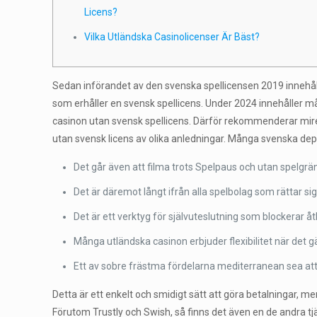
Licens?
Vilka Utländska Casinolicenser Är Bäst?
Sedan införandet av den svenska spellicensen 2019 innehåller
som erhåller en svensk spellicens. Under 2024 innehåller må
casinon utan svensk spellicens. Därför rekommenderar mire a
utan svensk licens av olika anledningar. Många svenska depi
Det går även att filma trots Spelpaus och utan spelgränse
Det är däremot långt ifrån alla spelbolag som rättar sig
Det är ett verktyg för självuteslutning som blockerar åt
Många utländska casinon erbjuder flexibilitet när det gä
Ett av sobre frästma fördelarna mediterranean sea att
Detta är ett enkelt och smidigt sätt att göra betalningar, m
Förutom Trustly och Swish, så finns det även en de andra tjä