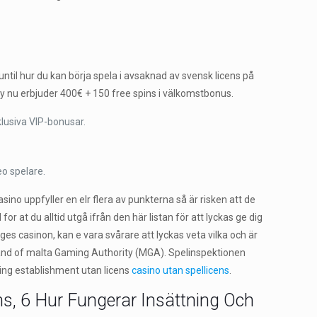
ntil hur du kan börja spela i avsaknad av svensk licens på
y nu erbjuder 400€ + 150 free spins i välkomstbonus.
lusiva VIP-bonusar.
eo spelare.
sino uppfyller en elr flera av punkterna så är risken att de
r at du alltid utgå ifrån den här listan för att lyckas ge dig
s casinon, kan e vara svårare att lyckas veta vilka och är
 island of malta Gaming Authority (MGA). Spelinspektionen
ing establishment utan licens
casino utan spellicens
.
s, 6 Hur Fungerar Insättning Och