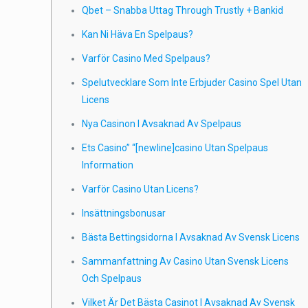
Qbet – Snabba Uttag Through Trustly + Bankid
Kan Ni Häva En Spelpaus?
Varför Casino Med Spelpaus?
Spelutvecklare Som Inte Erbjuder Casino Spel Utan
Licens
Nya Casinon I Avsaknad Av Spelpaus
Ets Casino” “[newline]casino Utan Spelpaus
Information
Varför Casino Utan Licens?
Insättningsbonusar
Bästa Bettingsidorna I Avsaknad Av Svensk Licens
Sammanfattning Av Casino Utan Svensk Licens
Och Spelpaus
Vilket Är Det Bästa Casinot I Avsaknad Av Svensk