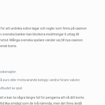
 för att undvika sobre lagar och regler som finns på casinon
 svenska banker kan blockera insättningar 6 uttag till
smetod. Många svenska spelare vänder sej till nya casinon
ensk licens.
pokersajter.
 få euro eller motsvarande belopp i andra förare valutor.
utbudet av spel.
t e kan ta några längre tid för pengarna att nå ditt konto.
alltid lika smidigt som de två nämnda, men det finns ändå