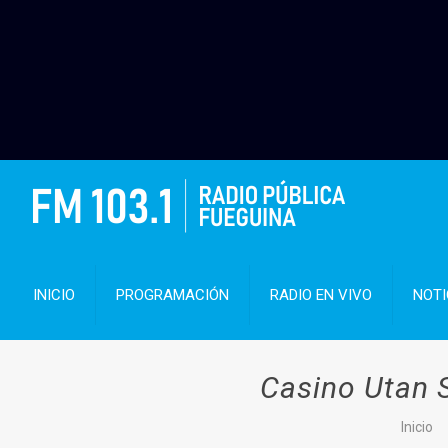
INICIO
PROGRAMACIÓN
RADIO EN VIVO
NOTI
Casino Utan 
Inicio