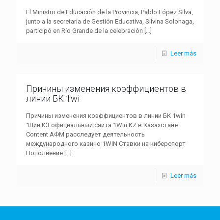
El Ministro de Educación de la Provincia, Pablo López Silva,
junto a la secretaria de Gestión Educativa, Silvina Solohaga,
participó en Río Grande de la celebración
[…]
Leer más
Причины изменения коэффициентов в
линии БК 1wi
Причины изменения коэффициентов в линии БК 1win
1Вин КЗ официальный сайта 1Win KZ в Казахстане
Content АФМ расследует деятельность
международного казино 1WIN Ставки на киберспорт
Пополнение
[…]
Leer más