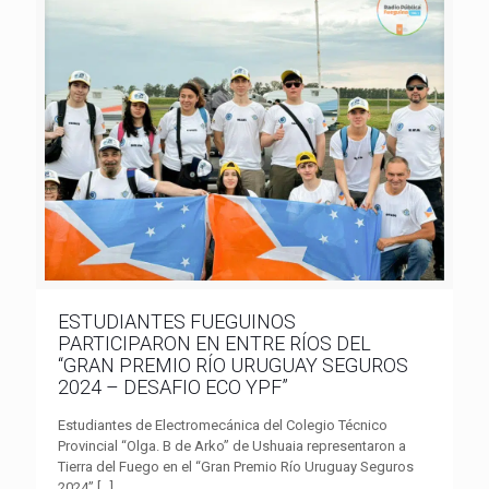
ESTUDIANTES FUEGUINOS
PARTICIPARON EN ENTRE RÍOS DEL
“GRAN PREMIO RÍO URUGUAY SEGUROS
2024 – DESAFIO ECO YPF”
Estudiantes de Electromecánica del Colegio Técnico
Provincial “Olga. B de Arko” de Ushuaia representaron a
Tierra del Fuego en el “Gran Premio Río Uruguay Seguros
2024”
[…]