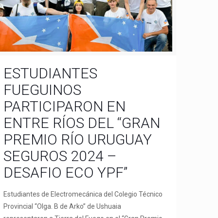
ESTUDIANTES
FUEGUINOS
PARTICIPARON EN
ENTRE RÍOS DEL “GRAN
PREMIO RÍO URUGUAY
SEGUROS 2024 –
DESAFIO ECO YPF”
Estudiantes de Electromecánica del Colegio Técnico
Provincial “Olga. B de Arko” de Ushuaia