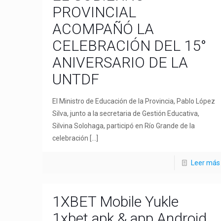
PROVINCIAL
ACOMPAÑÓ LA
CELEBRACIÓN DEL 15°
ANIVERSARIO DE LA
UNTDF
El Ministro de Educación de la Provincia, Pablo López
Silva, junto a la secretaria de Gestión Educativa,
Silvina Solohaga, participó en Río Grande de la
celebración
[…]
Leer más
1XBET Mobile Yukle
1xbet apk & app Android,