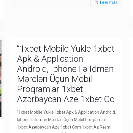
Leer más
“1xbet Mobile Yukle 1xbet
Apk & Application
Android, Iphone Ilə Idman
Mərcləri Üçün Mobil
Proqramlar 1xbet
Azərbaycan Aze 1xbet Co
“1xbet Mobile Yukle 1xbet Apk & Application Android,
Iphone Ilə Idman Mərcləri Üçün Mobil Proqramlar
1xbet Azərbaycan Aze 1xbet Com 1xbet Az Rəsmi