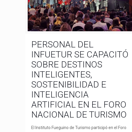
PERSONAL DEL
INFUETUR SE CAPACITÓ
SOBRE DESTINOS
INTELIGENTES,
SOSTENIBILIDAD E
INTELIGENCIA
ARTIFICIAL EN EL FORO
NACIONAL DE TURISMO
El Instituto Fueguino de Turismo participó en el Foro