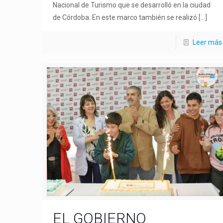
Nacional de Turismo que se desarrolló en la ciudad
de Córdoba. En este marco también se realizó
[…]
Leer más
EL GOBIERNO