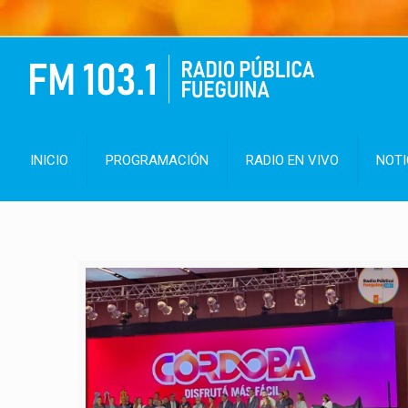
INICIO
PROGRAMACIÓN
RADIO EN VIVO
NOTI