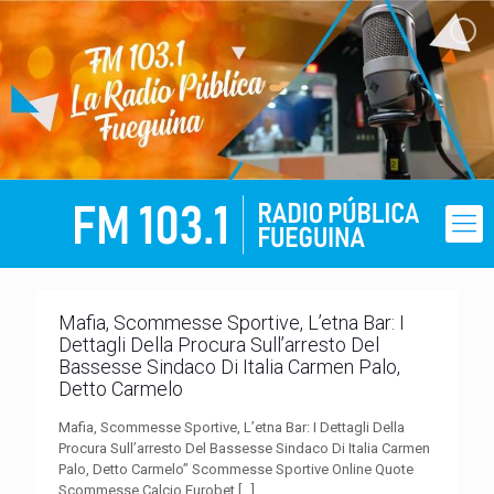
Mafia, Scommesse Sportive, L’etna Bar: I
Dettagli Della Procura Sull’arresto Del
Bassesse Sindaco Di Italia Carmen Palo,
Detto Carmelo
Mafia, Scommesse Sportive, L’etna Bar: I Dettagli Della
Procura Sull’arresto Del Bassesse Sindaco Di Italia Carmen
Palo, Detto Carmelo” Scommesse Sportive Online Quote
Scommesse Calcio Eurobet
[…]