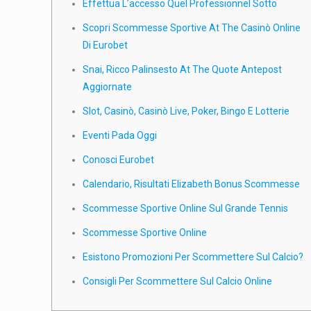
Effettua L’accesso Quel Professionnel Sotto
Scopri Scommesse Sportive At The Casinò Online
Di Eurobet
Snai, Ricco Palinsesto At The Quote Antepost
Aggiornate
Slot, Casinò, Casinò Live, Poker, Bingo E Lotterie
Eventi Pada Oggi
Conosci Eurobet
Calendario, Risultati Elizabeth Bonus Scommesse
Scommesse Sportive Online Sul Grande Tennis
Scommesse Sportive Online
Esistono Promozioni Per Scommettere Sul Calcio?
Consigli Per Scommettere Sul Calcio Online