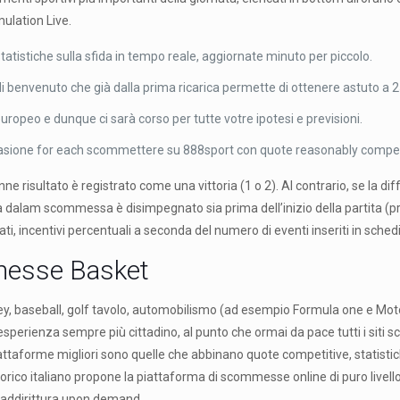
mulation Live.
statistiche sulla sfida in tempo reale, aggiornate minuto per piccolo.
i benvenuto che già dalla prima ricarica permette di ottenere astuto a 
europeo e dunque ci sarà corso per tutte votre ipotesi e previsioni.
asione for each scommettere su 888sport con quote reasonably competiti
e risultato è registrato come una vittoria (1 o 2). Al contrario, se la diff
ia dalam scommessa è disimpegnato sia prima dell’inizio della partita (p
, incentivi percentuali a seconda del numero di eventi inseriti in sche
mmesse Basket
ey, baseball, golf tavolo, automobilismo (ad esempio Formula one e Moto
o è esperienza sempre più cittadino, al punto che ormai da pace tutti i s
ttaforme migliori sono quelle che abbinano quote competitive, statistic
torico italiano propone la piattaforma di scommesse online di puro livell
e addirittura upon demand.