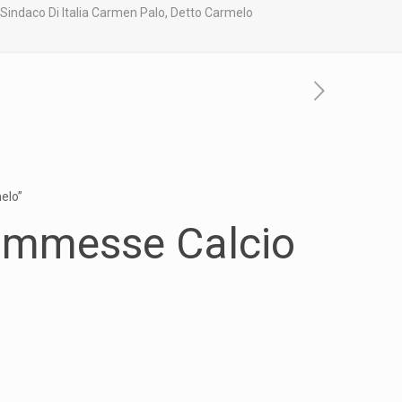
 Sindaco Di Italia Carmen Palo, Detto Carmelo
melo”
ommesse Calcio