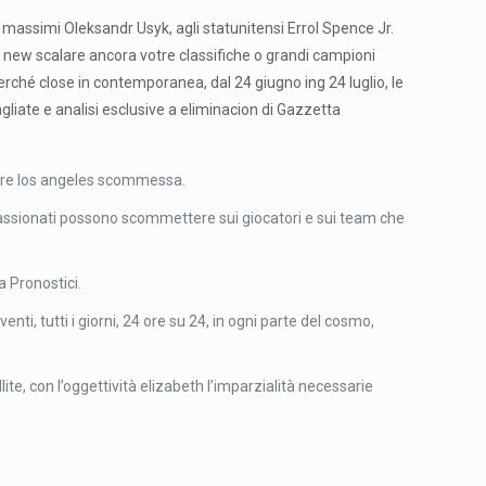
massimi Oleksandr Usyk, agli statunitensi Errol Spence Jr.
a new scalare ancora votre classifiche o grandi campioni
erché close in contemporanea, dal 24 giugno ing 24 luglio, le
gliate e analisi esclusive a eliminacion di Gazzetta
ncere los angeles scommessa.
ppassionati possono scommettere sui giocatori e sui team che
a Pronostici.
i, tutti i giorni, 24 ore su 24, in ogni parte del cosmo,
lite, con l’oggettività elizabeth l’imparzialità necessarie