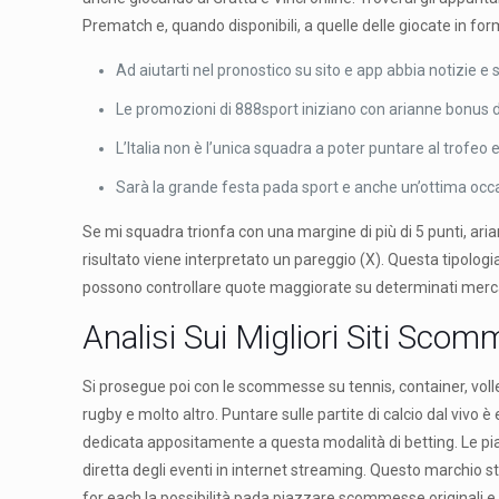
Prematch e, quando disponibili, a quelle delle giocate in for
Ad aiutarti nel pronostico su sito e app abbia notizie e 
Le promozioni di 888sport iniziano con arianne bonus d
L’Italia non è l’unica squadra a poter puntare al trofeo 
Sarà la grande festa pada sport e anche un’ottima occ
Se mi squadra trionfa con una margine di più di 5 punti, ariann
risultato viene interpretato un pareggio (X). Questa tipolog
possono controllare quote maggiorate su determinati mercati
Analisi Sui Migliori Siti Sco
Si prosegue poi con le scommesse su tennis, container, voll
rugby e molto altro. Puntare sulle partite di calcio dal viv
dedicata appositamente a questa modalità di betting. Le pia
diretta degli eventi in internet streaming. Questo marchio s
for each la possibilità pada piazzare scommesse originali 