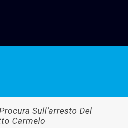
Procura Sull’arresto Del
etto Carmelo