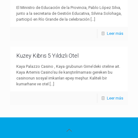
El Ministro de Educación de la Provincia, Pablo López Silva,
junto a la secretaria de Gestión Educativa, Silvina Solohaga,
participó en Río Grande de la celebración
[…]
Leer más
Kuzey Kıbrıs 5 Yıldızlı Otel
Kaya Palazzo Casino , Kaya grubunun Girne’deki oteline ait.
Kaya Artemis Casino’su ile karıştırılmaması gereken bu
casinonun sosyal imkanları epey meşhur. Kaliteli bir
kumarhane ve otel
[…]
Leer más