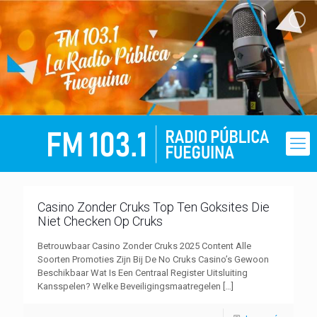
Casino Zonder Cruks Top Ten Goksites Die
Niet Checken Op Cruks
Betrouwbaar Casino Zonder Cruks 2025 Content Alle
Soorten Promoties Zijn Bij De No Cruks Casino’s Gewoon
Beschikbaar Wat Is Een Centraal Register Uitsluiting
Kansspelen? Welke Beveiligingsmaatregelen
[…]