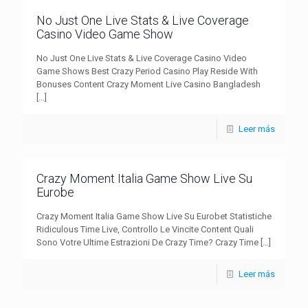
No Just One Live Stats & Live Coverage
Casino Video Game Show
No Just One Live Stats & Live Coverage Casino Video
Game Shows Best Crazy Period Casino Play Reside With
Bonuses Content Crazy Moment Live Casino Bangladesh
[…]
Leer más
Crazy Moment Italia Game Show Live Su
Eurobe
Crazy Moment Italia Game Show Live Su Eurobet Statistiche
Ridiculous Time Live, Controllo Le Vincite Content Quali
Sono Votre Ultime Estrazioni De Crazy Time? Crazy Time
[…]
Leer más