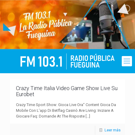
Crazy Time Italia Video Game Show Live Su
Eurobet
Crazy Time Sport Show: Gioca Live Ora” Content Gioca Da
Mobile Con L’app Di Betflag Casinò Are Living: Iniziare A
Giocare Faq: Domande At The Risposte
[…]
Leer más