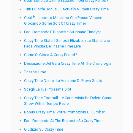
Quali Sono Le Ultime Estrazioni Del Crazy Period?”
Tutti I Giochi Bonus E I Actually Numeri Crazy Time
Qual È L’importo Massimo Che Posso Vincere
Giocando Some Sort Of Crazy Time?
Faq: Domande E Risposte Su Insane Time\r\n
Crazy Time Stats: I Simboli Elizabeth Le Statistiche
Pada Vincita Del Insane Time Live
Come Si Gioca A Crazy Period?
Descrizione Del Gara Crazy Time At The Cronologia
“Insane Time
Crazy Time Demo: La Versione Di Prova Gratis
Scegli La Tua Prossima Slot
Crazy Time Football: Le Caratteristiche Delete Game
Show Within Tempo Reale
Bonus Crazy Time: Votre Promozioni Di Eurobet
Faq: Domande At The Risposte Su Crazy Time
Giudizio Su Crazy Time