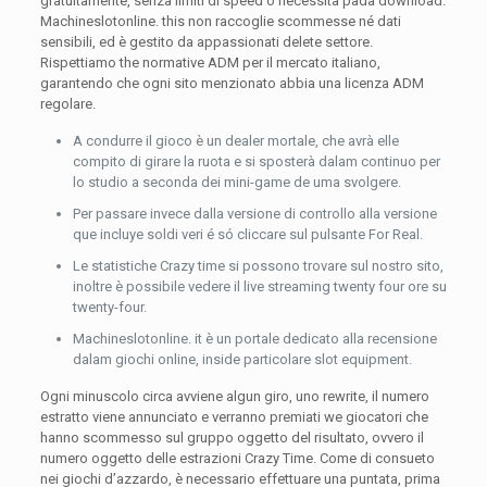
gratuitamente, senza limiti di speed o necessità pada download.
Machineslotonline. this non raccoglie scommesse né dati
sensibili, ed è gestito da appassionati delete settore.
Rispettiamo the normative ADM per il mercato italiano,
garantendo che ogni sito menzionato abbia una licenza ADM
regolare.
A condurre il gioco è un dealer mortale, che avrà elle
compito di girare la ruota e si sposterà dalam continuo per
lo studio a seconda dei mini-game de uma svolgere.
Per passare invece dalla versione di controllo alla versione
que incluye soldi veri é só cliccare sul pulsante For Real.
Le statistiche Crazy time si possono trovare sul nostro sito,
inoltre è possibile vedere il live streaming twenty four ore su
twenty-four.
Machineslotonline. it è un portale dedicato alla recensione
dalam giochi online, inside particolare slot equipment.
Ogni minuscolo circa avviene algun giro, uno rewrite, il numero
estratto viene annunciato e verranno premiati we giocatori che
hanno scommesso sul gruppo oggetto del risultato, ovvero il
numero oggetto delle estrazioni Crazy Time. Come di consueto
nei giochi d’azzardo, è necessario effettuare una puntata, prima