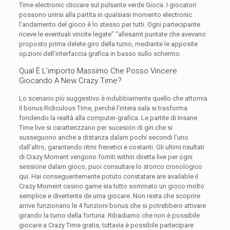
Time electronic cliccare sul pulsante verde Gioca. I giocatori
possono unirsi alla partita in qualsiasi momento electronic
l’andamento del gioco è lo stesso per tutti. Ogni partecipante
riceve le eventuali vincite legate” “allesamt puntate che avevano
proposto prima delete giro della turno, mediante le apposite
opzioni dell’interfaccia grafica in basso sullo schermo.
Qual È L’importo Massimo Che Posso Vincere
Giocando A New Crazy Time?
Lo scenario più suggestivo è indubbiamente quello che attornia
il bonus Ridiculous Time, perché l’intera sala si trasforma
fondendo la realtà alla computer-grafica. Le partite di Insane
Time live si caratterizzano per sucesión di giri che si
susseguono anche a distanza dalam pochi secondi l’uno
dall’altro, garantendo ritmi frenetici e costanti. Gli ultimi risultati
di Crazy Moment vengono forniti within diretta live per ogni
sessione dalam gioco, puoi consultare lo storico cronologico
qui. Hai conseguentemente potuto constatare are available il
Crazy Moment casino game sia tutto sommato un gioco molto
semplice e divertente de uma giocare. Non resta che scoprire
arrive funzionano le 4 funzioni bonus che si potrebbero attivare
girando la turno della fortuna. Ribadiamo che non è possibile
giocare a Crazy Time gratis, tuttavia è possibile partecipare