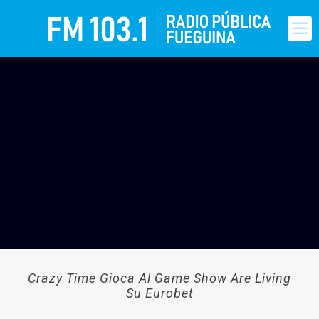
Crazy Time Gioca Al Game Show Are Living
Su Eurobet