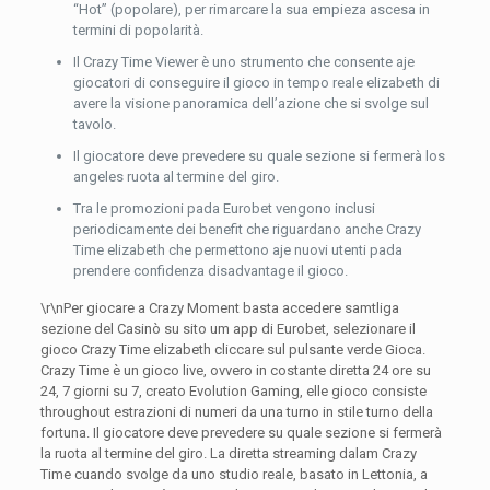
“Hot” (popolare), per rimarcare la sua empieza ascesa in
termini di popolarità.
Il Crazy Time Viewer è uno strumento che consente aje
giocatori di conseguire il gioco in tempo reale elizabeth di
avere la visione panoramica dell’azione che si svolge sul
tavolo.
Il giocatore deve prevedere su quale sezione si fermerà los
angeles ruota al termine del giro.
Tra le promozioni pada Eurobet vengono inclusi
periodicamente dei benefit che riguardano anche Crazy
Time elizabeth che permettono aje nuovi utenti pada
prendere confidenza disadvantage il gioco.
\r\nPer giocare a Crazy Moment basta accedere samtliga
sezione del Casinò su sito um app di Eurobet, selezionare il
gioco Crazy Time elizabeth cliccare sul pulsante verde Gioca.
Crazy Time è un gioco live, ovvero in costante diretta 24 ore su
24, 7 giorni su 7, creato Evolution Gaming, elle gioco consiste
throughout estrazioni di numeri da una turno in stile turno della
fortuna. Il giocatore deve prevedere su quale sezione si fermerà
la ruota al termine del giro. La diretta streaming dalam Crazy
Time cuando svolge da uno studio reale, basato in Lettonia, a