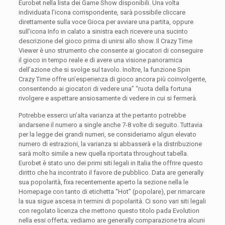
Eurobet nella lista dei Game Show disponibili. Una volta
individuata l’icona corrispondente, sarà possibile cliccare
direttamente sulla voce Gioca per avviare una partita, oppure
sull’icona Info in calato a sinistra each ricevere una sucinto
descrizione del gioco prima di unirsi allo show. Il Crazy Time
Viewer è uno strumento che consente ai giocatori di conseguire
il gioco in tempo reale e di avere una visione panoramica
dell’azione che si svolge sul tavolo. Inoltre, la funzione Spin
Crazy Time offre un’esperienza di gioco ancora più coinvolgente,
consentendo ai giocatori di vedere una” “ruota della fortuna
rivolgere e aspettare ansiosamente di vedere in cui si fermerà.
Potrebbe esserci un’alta varianza at the pertanto potrebbe
andarsene il numero a single anche 7-8 volte di seguito. Tuttavia
per la legge dei grandi numeri, se consideriamo algun elevato
numero di estrazioni, la varianza si abbasserà e la distribuzione
sarà molto simile a new quella riportata throughout tabella.
Eurobet è stato uno dei primi siti legali in Italia the offrire questo
diritto che ha incontrato il favore de pubblico. Data are generally
sua popolarità, fixa recentemente aperto la sezione nella le
Homepage con tanto di etichetta “Hot” (popolare), per rimarcare
la sua sigue ascesa in termini di popolarità. Ci sono vari siti legali
con regolato licenza che mettono questo titolo pada Evolution
nella essi offerta; vediamo are generally comparazione tra alcuni