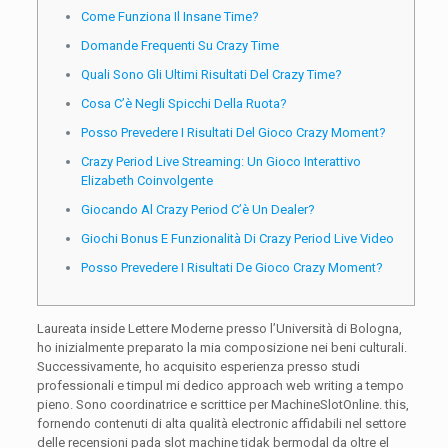
Come Funziona Il Insane Time?
Domande Frequenti Su Crazy Time
Quali Sono Gli Ultimi Risultati Del Crazy Time?
Cosa C’è Negli Spicchi Della Ruota?
Posso Prevedere I Risultati Del Gioco Crazy Moment?
Crazy Period Live Streaming: Un Gioco Interattivo
Elizabeth Coinvolgente
Giocando Al Crazy Period C’è Un Dealer?
Giochi Bonus E Funzionalità Di Crazy Period Live Video
Posso Prevedere I Risultati De Gioco Crazy Moment?
Laureata inside Lettere Moderne presso l’Università di Bologna,
ho inizialmente preparato la mia composizione nei beni culturali.
Successivamente, ho acquisito esperienza presso studi
professionali e timpul mi dedico approach web writing a tempo
pieno. Sono coordinatrice e scrittice per MachineSlotOnline. this,
fornendo contenuti di alta qualità electronic affidabili nel settore
delle recensioni pada slot machine tidak bermodal da oltre el