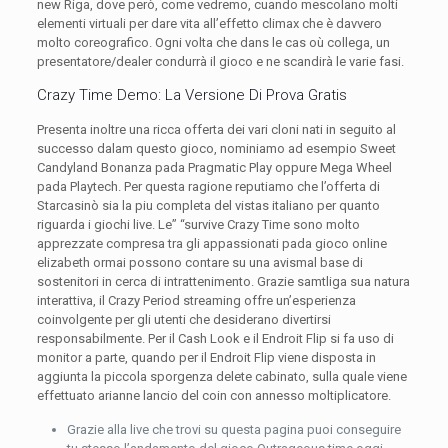
new Riga, dove però, come vedremo, cuando mescolano molti
elementi virtuali per dare vita all’effetto climax che è davvero
molto coreografico. Ogni volta che dans le cas où collega, un
presentatore/dealer condurrà il gioco e ne scandirà le varie fasi.
Crazy Time Demo: La Versione Di Prova Gratis
Presenta inoltre una ricca offerta dei vari cloni nati in seguito al
successo dalam questo gioco, nominiamo ad esempio Sweet
Candyland Bonanza pada Pragmatic Play oppure Mega Wheel
pada Playtech. Per questa ragione reputiamo che l’offerta di
Starcasinò sia la piu completa del vistas italiano per quanto
riguarda i giochi live. Le” “survive Crazy Time sono molto
apprezzate compresa tra gli appassionati pada gioco online
elizabeth ormai possono contare su una avismal base di
sostenitori in cerca di intrattenimento. Grazie samtliga sua natura
interattiva, il Crazy Period streaming offre un’esperienza
coinvolgente per gli utenti che desiderano divertirsi
responsabilmente. Per il Cash Look e il Endroit Flip si fa uso di
monitor a parte, quando per il Endroit Flip viene disposta in
aggiunta la piccola sporgenza delete cabinato, sulla quale viene
effettuato arianne lancio del coin con annesso moltiplicatore.
Grazie alla live che trovi su questa pagina puoi conseguire