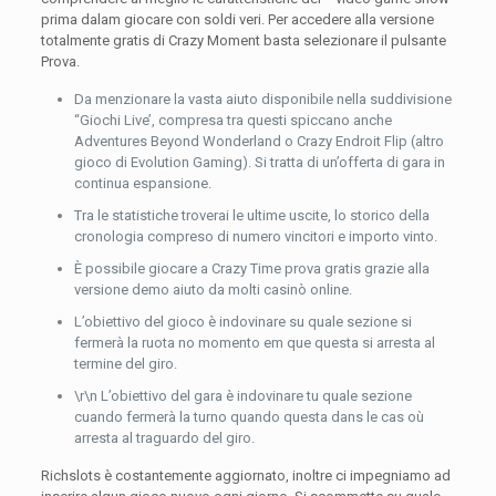
prima dalam giocare con soldi veri. Per accedere alla versione
totalmente gratis di Crazy Moment basta selezionare il pulsante
Prova.
Da menzionare la vasta aiuto disponibile nella suddivisione
“Giochi Live’, compresa tra questi spiccano anche
Adventures Beyond Wonderland o Crazy Endroit Flip (altro
gioco di Evolution Gaming). Si tratta di un’offerta di gara in
continua espansione.
Tra le statistiche troverai le ultime uscite, lo storico della
cronologia compreso di numero vincitori e importo vinto.
È possibile giocare a Crazy Time prova gratis grazie alla
versione demo aiuto da molti casinò online.
L’obiettivo del gioco è indovinare su quale sezione si
fermerà la ruota no momento em que questa si arresta al
termine del giro.
\r\n L’obiettivo del gara è indovinare tu quale sezione
cuando fermerà la turno quando questa dans le cas où
arresta al traguardo del giro.
Richslots è costantemente aggiornato, inoltre ci impegniamo ad