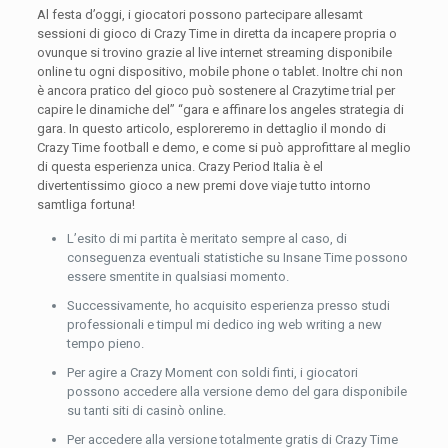
Al festa d’oggi, i giocatori possono partecipare allesamt
sessioni di gioco di Crazy Time in diretta da incapere propria o
ovunque si trovino grazie al live internet streaming disponibile
online tu ogni dispositivo, mobile phone o tablet. Inoltre chi non
è ancora pratico del gioco può sostenere al Crazytime trial per
capire le dinamiche del” “gara e affinare los angeles strategia di
gara. In questo articolo, esploreremo in dettaglio il mondo di
Crazy Time football e demo, e come si può approfittare al meglio
di questa esperienza unica. Crazy Period Italia è el
divertentissimo gioco a new premi dove viaje tutto intorno
samtliga fortuna!
L’esito di mi partita è meritato sempre al caso, di
conseguenza eventuali statistiche su Insane Time possono
essere smentite in qualsiasi momento.
Successivamente, ho acquisito esperienza presso studi
professionali e timpul mi dedico ing web writing a new
tempo pieno.
Per agire a Crazy Moment con soldi finti, i giocatori
possono accedere alla versione demo del gara disponibile
su tanti siti di casinò online.
Per accedere alla versione totalmente gratis di Crazy Time