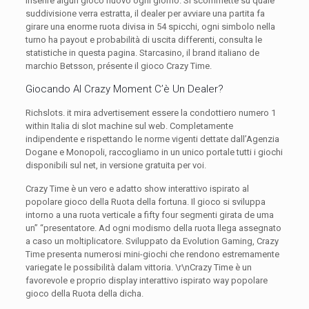
inserire algun gioco nuovo ogni giorno. Si scommette su quale
suddivisione verra estratta, il dealer per avviare una partita fa
girare una enorme ruota divisa in 54 spicchi, ogni simbolo nella
turno ha payout e probabilità di uscita differenti, consulta le
statistiche in questa pagina. Starcasino, il brand italiano de
marchio Betsson, présente il gioco Crazy Time.
Giocando Al Crazy Moment C’è Un Dealer?
Richslots. it mira advertisement essere la condottiero numero 1
within Italia di slot machine sul web. Completamente
indipendente e rispettando le norme vigenti dettate dall’Agenzia
Dogane e Monopoli, raccogliamo in un unico portale tutti i giochi
disponibili sul net, in versione gratuita per voi.
Crazy Time è un vero e adatto show interattivo ispirato al
popolare gioco della Ruota della fortuna. Il gioco si sviluppa
intorno a una ruota verticale a fifty four segmenti girata de uma
un” “presentatore. Ad ogni modismo della ruota llega assegnato
a caso un moltiplicatore. Sviluppato da Evolution Gaming, Crazy
Time presenta numerosi mini-giochi che rendono estremamente
variegate le possibilità dalam vittoria. \r\nCrazy Time è un
favorevole e proprio display interattivo ispirato way popolare
gioco della Ruota della dicha.