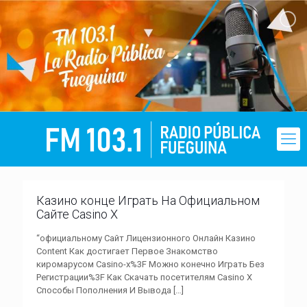
Казино конце Играть На Официальном
Сайте Casino X
“официальному Сайт Лицензионного Онлайн Казино
Content Как достигает Первое Знакомство
киромарусом Casino-x%3F Можно конечно Играть Без
Регистрации%3F Как Скачать посетителям Casino X
Способы Пополнения И Вывода
[…]