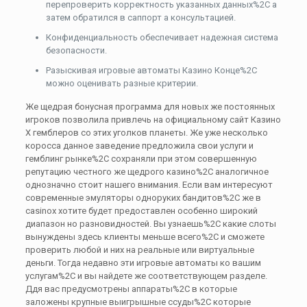
перепроверить корректность указанных данных%2C а
затем обратился в саппорт а консультацией.
Конфиденциальность обеспечивает надежная система
безопасности.
Разыскивая игровые автоматы Казино Конце%2C
можно оценивать разные критерии.
Же щедрая бонусная программа для новых же постоянных
игроков позволила привлечь на официальному сайт Казино
Х гемблеров со этих уголков планеты. Же уже несколько
коросса данное заведение предложила свои услуги и
гемблинг рынке%2C сохраняли при этом совершенную
репутацию честного же щедрого казино%2C аналогичное
однозначно стоит нашего внимания. Если вам интересуют
современные эмуляторы одноруких бандитов%2C же в
casinox хотите будет предоставлен особенно широкий
диапазон но разновидностей. Вы узнаешь%2C какие слоты
вынуждены здесь клиенты меньше всего%2C и сможете
проверить любой и них на реальные или виртуальные
деньги. Тогда недавно эти игровые автоматы ко вашим
услугам%2C и вы найдете же соответствующем разделе.
Ддя вас предусмотрены аппараты%2C в которые
заложены крупные выигрышные ссуды%2C которые