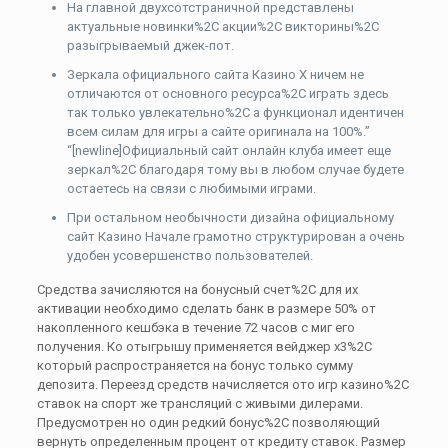
На главной двухсотстраничной представлены
актуальные новинки%2C акции%2C викторины%2C
разыгрываемый джек-пот.
Зеркала официального сайта Казино Х ничем не
отличаются от основного ресурса%2C играть здесь
так только увлекательно%2C а функционал идентичен
всем силам для игры а сайте оригинала на 100%.”
“[newline]Официальный сайт онлайн клуба имеет еще
зеркал%2C благодаря тому вы в любом случае будете
остаетесь на связи с любимыми играми.
При остальном необычности дизайна официальному
сайт Казино Начале грамотно структурирован а очень
удобен усовершенство пользователей.
Средства зачисляются на бонусный счет%2C для их
активации необходимо сделать банк в размере 50% от
накопленного кешбэка в течение 72 часов с миг его
получения. Ко отыгрышу применяется вейджер х3%2C
который распространяется на бонус только сумму
депозита. Переезд средств начисляется ото игр казино%2C
ставок на спорт же трансляций с живыми дилерами.
Предусмотрен но один редкий бонус%2C позволяющий
вернуть определенным процент от кредиту ставок. Размер