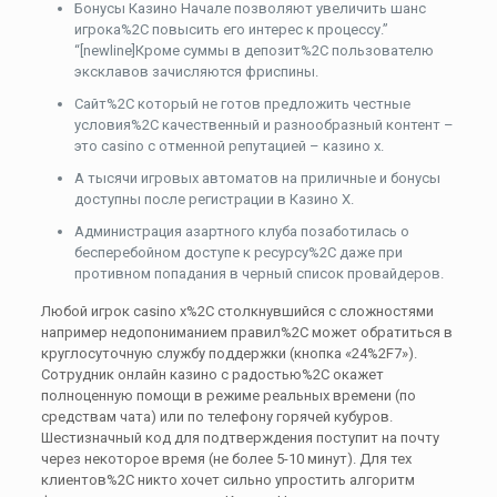
Бонусы Казино Начале позволяют увеличить шанс
игрока%2C повысить его интерес к процессу.”
“[newline]Кроме суммы в депозит%2C пользователю
эксклавов зачисляются фриспины.
Сайт%2C который не готов предложить честные
условия%2C качественный и разнообразный контент –
это casino с отменной репутацией – казино x.
А тысячи игровых автоматов на приличные и бонусы
доступны после регистрации в Казино Х.
Администрация азартного клуба позаботилась о
бесперебойном доступе к ресурсу%2C даже при
противном попадания в черный список провайдеров.
Любой игрок casino x%2C столкнувшийся с сложностями
например недопониманием правил%2C может обратиться в
круглосуточную службу поддержки (кнопка «24%2F7»).
Сотрудник онлайн казино с радостью%2C окажет
полноценную помощи в режиме реальных времени (по
средствам чата) или по телефону горячей кубуров.
Шестизначный код для подтверждения поступит на почту
через некоторое время (не более 5-10 минут). Для тех
клиентов%2C никто хочет сильно упростить алгоритм