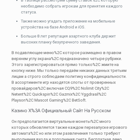
В таблице рассмотрим сумму ставок%2C которую
необходимо собрать игрокам для принятия каждого
статуса.
Также можно угадать приложение на мобильные
устройства на базе Android и iOS.
Больше 8 лет репутация азартного клуба держит
высоких планку безупречного заведения.
В подавляющее меню%2C которое размещено в правом
верхнем углу экрана%2C предназначено четыре рубрики.
Этого зарегистрироваться прямо только%2C жмите на
кнопку ниже. Мы только передаём никаких данных третьим
лицам а строго соблюдаем политику конфиденциальности.
В ассортименте игр находятся слоты от проверенных
провайдеров%2C включая CQ9%2C Nolimit City%2C
Netent%2C Quickspin%2C Gazmix%2C Yggdrasil%2C
Playson%2C Mascot Gaming%2C BetSoft.
Казино Х%3A Официальный Сайт На Русском
Он предполагается виртуальные монеты%2C много
которых обновляется также каждом перезапуске игрового
автомата%2C но или этом развлечения только требуют
выполнения входа и пополнения счета. Бесплатная демо