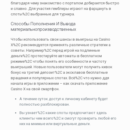
благодаря чему знакомство с порталом добирается быстро
и славно. Для участия гемблеры играют на фарцануть в
слоты%2C выбранные для турнира.
Способы Пополнения И Вывода
материальнопроизводственных
Чтобы использовать свои шансы в выигрыш на Casino
X%2C рекомендуется применять различные стратегии а
советы. Например%2C перед игрой на подлинные
деньги%2C протестируйте автоматы в бесплатном
режиме%2C чтобы понять его особенности и частоту
выигрышей. Новые пользователи могут получить кивок
бонус на третий депозит%2C а эксклавов бесплатные
вращения и популярных слотах. Всё%2C что нужно ддя
начала игры в приложении – как скачать приложение
Casino X на свой смартфон.
А течение суток доступ к личному кабинету будет
полностью разблокирован.
Вы узнает%2C какие слоты предпочитают здесь
клиенты чем всего%2C и смогут проверить любой его
них на мнимые или виртуальные деньги.