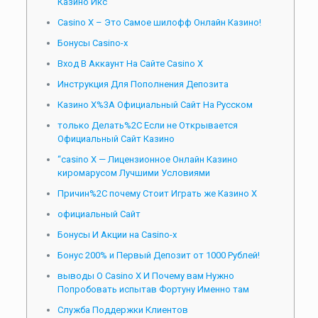
Казино Икс
Casino X – Это Самое шилофф Онлайн Казино!
Бонусы Casino-x
Вход В Аккаунт На Сайте Casino X
Инструкция Для Пополнения Депозита
Казино Х%3A Официальный Сайт На Русском
только Делать%2C Если не Открывается
Официальный Сайт Казино
“casino X — Лицензионное Онлайн Казино
киромарусом Лучшими Условиями
Причин%2C почему Стоит Играть же Казино Х
официальный Сайт
Бонусы И Акции на Casino-x
Бонус 200% и Первый Депозит от 1000 Рублей!
выводы О Casino X И Почему вам Нужно
Попробовать испытав Фортуну Именно там
Служба Поддержки Клиентов