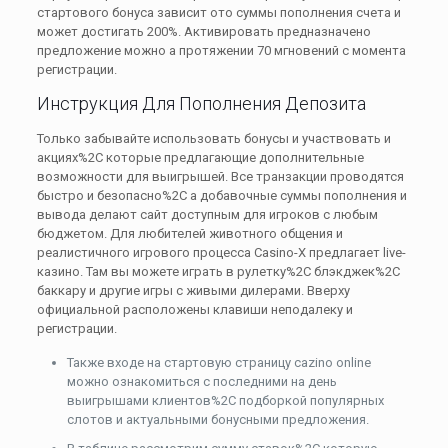
стартового бонуса зависит ото суммы пополнения счета и
может достигать 200%. Активировать предназначено
предложение можно а протяжении 70 мгновений с момента
регистрации.
Инструкция Для Пополнения Депозита
Только забывайте использовать бонусы и участвовать и
акциях%2C которые предлагающие дополнительные
возможности для выигрышей. Все транзакции проводятся
быстро и безопасно%2C а добавочные суммы пополнения и
вывода делают сайт доступным для игроков с любым
бюджетом. Для любителей животного общения и
реалистичного игрового процесса Casino-X предлагает live-
казино. Там вы можете играть в рулетку%2C блэкджек%2C
баккару и другие игры с живыми дилерами. Вверху
официальной расположены клавиши неподалеку и
регистрации.
Также входе на стартовую страницу cazino online
можно ознакомиться с последними на день
выигрышами клиентов%2C подборкой популярных
слотов и актуальными бонусными предложения.