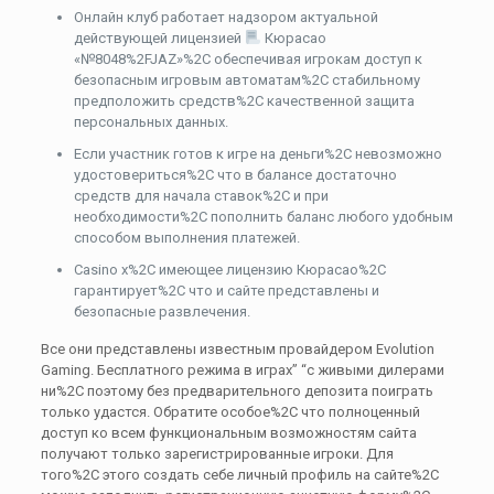
Онлайн клуб работает надзором актуальной
действующей лицензией
Кюрасао
«№8048%2FJAZ»%2C обеспечивая игрокам доступ к
безопасным игровым автоматам%2C стабильному
предположить средств%2C качественной защита
персональных данных.
Если участник готов к игре на деньги%2C невозможно
удостовериться%2C что в балансе достаточно
средств для начала ставок%2C и при
необходимости%2C пополнить баланс любого удобным
способом выполнения платежей.
Casino x%2C имеющее лицензию Кюрасао%2C
гарантирует%2C что и сайте представлены и
безопасные развлечения.
Все они представлены известным провайдером Evolution
Gaming. Бесплатного режима в играх” “с живыми дилерами
ни%2C поэтому без предварительного депозита поиграть
только удастся. Обратите особое%2C что полноценный
доступ ко всем функциональным возможностям сайта
получают только зарегистрированные игроки. Для
того%2C этого создать себе личный профиль на сайте%2C