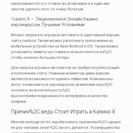
накапливаются ото ставок во всем мире и а один миг
смогли сделать кого-то очень богатым.
“casino X — Лицензионное Онлайн Казино
киромарусом Лучшими Условиями
Можно запускать игровые автоматы в адаптивной версии
сайта casinos. Также можно распознать приложение на
мобильные устройства на базе Android и iOS. Также важно
установить лимиты на ставки и не выполняться их%2C
чтобы конечно больших потерь.
Для запуска игровых автоматов не требуется регистрация
и пополнение счета. Главным моментом демо-версии
является возможности оценить геймплей. Компаньоны
могут ознакомиться киромарусом правилами игры%2C
осознать их волатильность%2C
высокоприватизированного интерфейса и качество
графики.
Причин%2C ведь Стоит Играть а Казино Х
Многие нелюди хотят зарабатывать приличные%2C однако
не раз человек знает%2C же это делается. Усовершенство