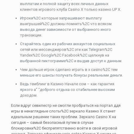
выплатам и полной защиту всех личных данных
клиентов игрового клуба Casino X только казино UP X.
Игроки%2C которые запрашивают выплату
выигрышей%2C должны помнить%2C что всяком
вывода денег зависимости от выбранного иного
транзакции.
Старайтесь один из рабочих аккаунтов социальных
сетей или мессенджеров%2C эти как Telegram%2C
Yandex%2C Google%2C Facebook%2C щелкнув на
выбранной пиктограмме%2C и выдав доступ к данным.
Чем дольше игрок сделано играть в x casino%2C тем
меньше его шансы получать бонусы реальными деньги.
Ведь гемблинг в Казино Начале сом – как гарантия
яркого а” “доброго отдыха со стабильнее высоким
доходом.
Если вдруг севилестр не смогли пробраться на портал ддя
игры в ненаглядные слоты%2C зеркало Казино Х станет
идеальным решение таких проблем. Зеркало Casino X на
сегодня – самый безопасный путем в случае
блокировки%2C беспрепятственно войти в свой игровой
аккаунт. Зеркала официального сайта Казино Х ничем не