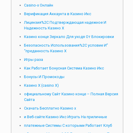
Casino-x Онлайн
Верификация Аккаунта в Казино Икс
Лицензия%2C Подтверждающая надежное И
Надежность Казино Х
Казино конце Зеркало Для уходя От Блокировки
Безопасность Использования%2C условие И”
“преданность Казино Х
Игры раза
Как Работает Бонусная Система Казино Икс
Бонусы И Промокоды
Казино Х (casino X)
официальному Сайт Казино конце – Полная Версия
Сайта
Скачать Бесплатно Казино х
и Веб-сайте Казино Икс Играть На приличные
платежные Системы С которыми Работает Клуб