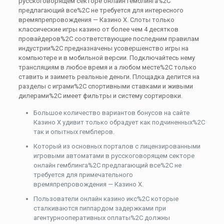
русскоговорящем секторе онлайн гемблинга%2C
предлагающий все%2C не требуется для интересного
времяпрепровождения — Казино Х. Слоты только
классические игры казино от более чем 4 десятков
провайдеров%2C соответствующие последним правилам
индустрии%2C предназначены усовершенство игры на
компьютере и в мобильной версии. Подключайтесь нему
трансляциям в любое время и а любом месте%2C только
ставить и заиметь реальные деньги. Площадка делится на
разделы с играми%2C спортивными ставками и живыми
дилерами%2C имеет фильтры и систему сортировки.
Большое количество вариантов бонусов на сайте
Казино Х удивит только обрадует как подчиненных%2C
так и опытных гемблеров.
Который из основных порталов с лицензированными
игровыми автоматами в русскоговорящем секторе
онлайн гемблинга%2C предлагающий все%2C не
требуется для примечательного
времяпрепровождения — Казино Х.
Пользователи онлайн казино икс%2C которые
сталкиваются пиппардом задержками при
агентурнооперативных оплаты%2C должны