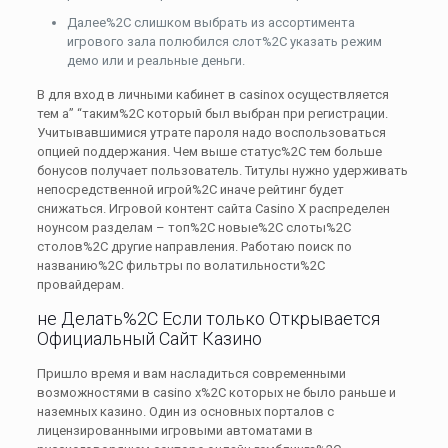
Далее%2C слишком выбрать из ассортимента
игрового зала полюбился слот%2C указать режим
демо или и реальные деньги.
В для вход в личными кабинет в casinox осуществляется
тем а” “таким%2C который был выбран при регистрации.
Учитывавшимися утрате пароля надо воспользоваться
опцией поддержания. Чем выше статус%2C тем больше
бонусов получает пользователь. Титулы нужно удерживать
непосредственной игрой%2C иначе рейтинг будет
снижаться. Игровой контент сайта Casino X распределен
ноунсом разделам – топ%2C новые%2C слоты%2C
столов%2C другие направления. Работаю поиск по
названию%2C фильтры по волатильности%2C
провайдерам.
не Делать%2C Если только Открывается
Официальный Сайт Казино
Пришло время и вам насладиться современными
возможностями в casino x%2C которых не было раньше и
наземных казино. Один из основных порталов с
лицензированными игровыми автоматами в