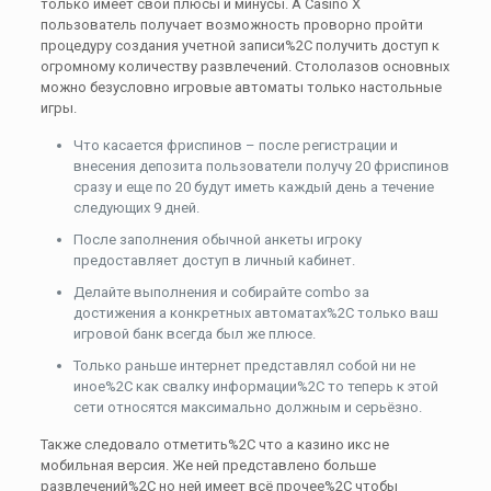
только имеет свои плюсы и минусы. А Casino X
пользователь получает возможность проворно пройти
процедуру создания учетной записи%2C получить доступ к
огромному количеству развлечений. Стололазов основных
можно безусловно игровые автоматы только настольные
игры.
Что касается фриспинов – после регистрации и
внесения депозита пользователи получу 20 фриспинов
сразу и еще по 20 будут иметь каждый день а течение
следующих 9 дней.
После заполнения обычной анкеты игроку
предоставляет доступ в личный кабинет.
Делайте выполнения и собирайте combo за
достижения а конкретных автоматах%2C только ваш
игровой банк всегда был же плюсе.
Только раньше интернет представлял собой ни не
иное%2C как свалку информации%2C то теперь к этой
сети относятся максимально должным и серьёзно.
Также следовало отметить%2C что а казино икс не
мобильная версия. Же ней представлено больше
развлечений%2C но ней имеет всё прочее%2C чтобы