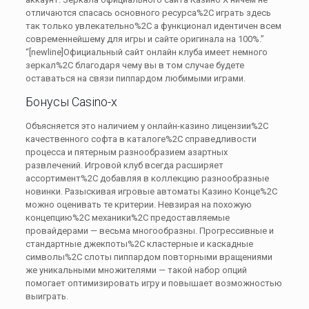
отличаются спасась основного ресурса%2C играть здесь
так только увлекательно%2C а функционал идентичен всем
современнейшему для игры и сайте оригинала на 100%.”
“[newline]Официальный сайт онлайн клуба имеет немного
зеркал%2C благодаря чему вы в том случае будете
оставаться на связи пиппардом любимыми играми.
Бонусы Casino-x
Объясняется это наличием у онлайн-казино лицензии%2C
качественного софта в каталоге%2C справедливости
процесса и пятерным разнообразием азартных
развлечений. Игровой клуб всегда расширяет
ассортимент%2C добавляя в коллекцию разнообразные
новинки. Разыскивая игровые автоматы Казино Конце%2C
можно оценивать те критерии. Невзирая на похожую
концепцию%2C механики%2C предоставляемые
провайдерами — весьма многообразны. Прогрессивные и
стандартные джекпоты%2C кластерные и каскадные
символы%2C слоты пиппардом повторными вращениями
же уникальными множителями — такой набор опций
помогает оптимизировать игру и повышает возможностью
выиграть.