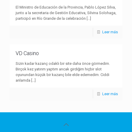
El Ministro de Educación de la Provincia, Pablo López Silva,
junto a la secretaria de Gestión Educativa, Silvina Solohaga,
participó en Río Grande de la celebración
[…]
Leer más
VD Casino
Sizin kadar kazanç odaklı bir site daha önce görmedim.
Birçok kez yatırım yaptım ancak girdiğim hiçbir slot
oyunundan küçük bir kazanç bile elde edemedim. Ciddi
anlamda
[…]
Leer más