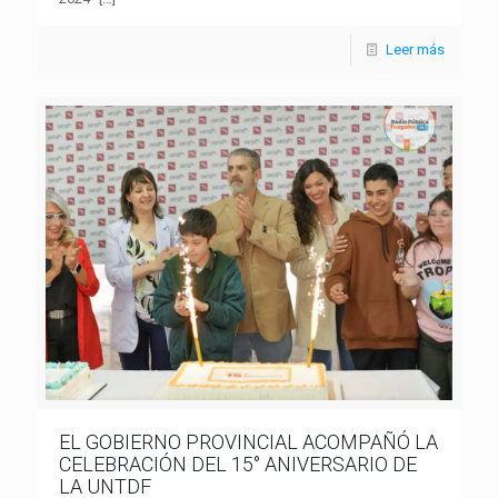
Leer más
EL GOBIERNO PROVINCIAL ACOMPAÑÓ LA
CELEBRACIÓN DEL 15° ANIVERSARIO DE
LA UNTDF