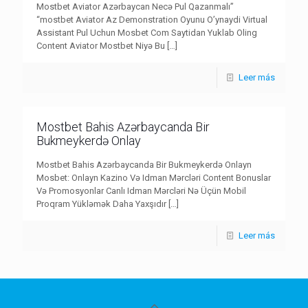
Mostbet Aviator Azərbaycan Necə Pul Qazanmalı”
“mostbet Aviator Az Demonstration Oyunu O’ynaydi Virtual
Assistant Pul Uchun Mosbet Com Saytidan Yuklab Oling
Content Aviator Mostbet Niyə Bu
[…]
Leer más
Mostbet Bahis Azərbaycanda Bir
Bukmeykerdə Onlay
Mostbet Bahis Azərbaycanda Bir Bukmeykerdə Onlayn
Mosbet: Onlayn Kazino Və Idman Mərcləri Content Bonuslar
Və Promosyonlar Canlı Idman Mərcləri Nə Üçün Mobil
Proqram Yükləmək Daha Yaxşıdır
[…]
Leer más