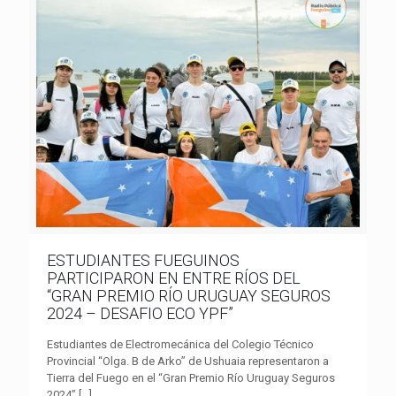
ESTUDIANTES FUEGUINOS
PARTICIPARON EN ENTRE RÍOS DEL
“GRAN PREMIO RÍO URUGUAY SEGUROS
2024 – DESAFIO ECO YPF”
Estudiantes de Electromecánica del Colegio Técnico
Provincial “Olga. B de Arko” de Ushuaia representaron a
Tierra del Fuego en el “Gran Premio Río Uruguay Seguros
2024”
[…]