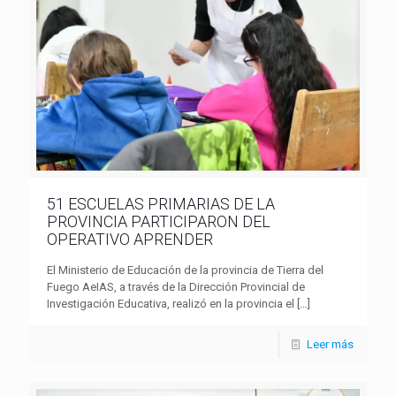
51 ESCUELAS PRIMARIAS DE LA
PROVINCIA PARTICIPARON DEL
OPERATIVO APRENDER
El Ministerio de Educación de la provincia de Tierra del
Fuego AeIAS, a través de la Dirección Provincial de
Investigación Educativa, realizó en la provincia el
[…]
Leer más