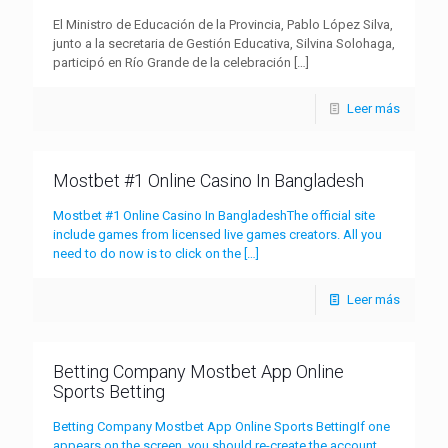
El Ministro de Educación de la Provincia, Pablo López Silva,
junto a la secretaria de Gestión Educativa, Silvina Solohaga,
participó en Río Grande de la celebración
[…]
Leer más
Mostbet #1 Online Casino In Bangladesh
Mostbet #1 Online Casino In BangladeshThe official site
include games from licensed live games creators. All you
need to do now is to click on the
[…]
Leer más
Betting Company Mostbet App Online
Sports Betting
Betting Company Mostbet App Online Sports BettingIf one
appears on the screen, you should re-create the account.