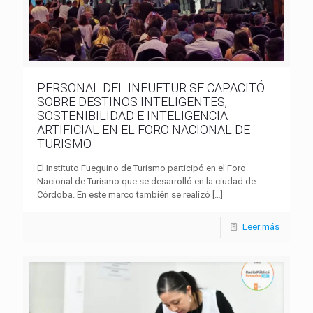
PERSONAL DEL INFUETUR SE CAPACITÓ
SOBRE DESTINOS INTELIGENTES,
SOSTENIBILIDAD E INTELIGENCIA
ARTIFICIAL EN EL FORO NACIONAL DE
TURISMO
El Instituto Fueguino de Turismo participó en el Foro
Nacional de Turismo que se desarrolló en la ciudad de
Córdoba. En este marco también se realizó
[…]
Leer más