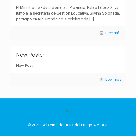
El Ministro de Educación de la Provincia, Pablo López Silva,
junto a la secretaria de Gestión Educativa, Silvina Solohaga,
participó en Río Grande de la celebración
[…]
Leer más
New Poster
New Post
Leer más
© 2020 Gobierno de Tierra del Fuego A.e.I.A.S.