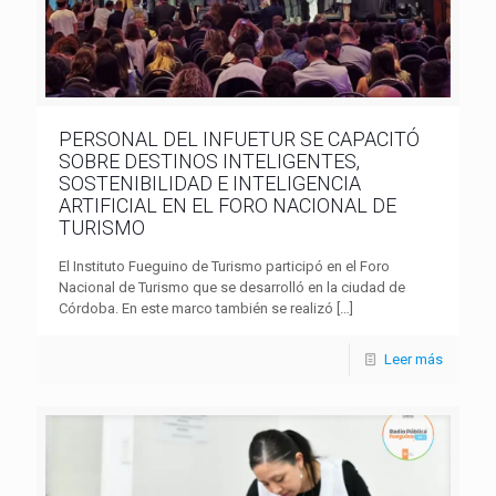
PERSONAL DEL INFUETUR SE CAPACITÓ
SOBRE DESTINOS INTELIGENTES,
SOSTENIBILIDAD E INTELIGENCIA
ARTIFICIAL EN EL FORO NACIONAL DE
TURISMO
El Instituto Fueguino de Turismo participó en el Foro
Nacional de Turismo que se desarrolló en la ciudad de
Córdoba. En este marco también se realizó
[…]
Leer más