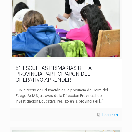
51 ESCUELAS PRIMARIAS DE LA
PROVINCIA PARTICIPARON DEL
OPERATIVO APRENDER
El Ministerio de Educación de la provincia de Tierra del
Fuego AeIAS, a través de la Dirección Provincial de
Investigación Educativa, realizó en la provincia el
[…]
Leer más