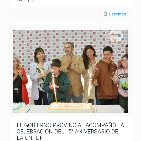
Leer más
EL GOBIERNO PROVINCIAL ACOMPAÑÓ LA
CELEBRACIÓN DEL 15° ANIVERSARIO DE
LA UNTDF