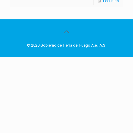
Leer más
© 2020 Gobierno de Tierra del Fuego A.e.I.A.S.