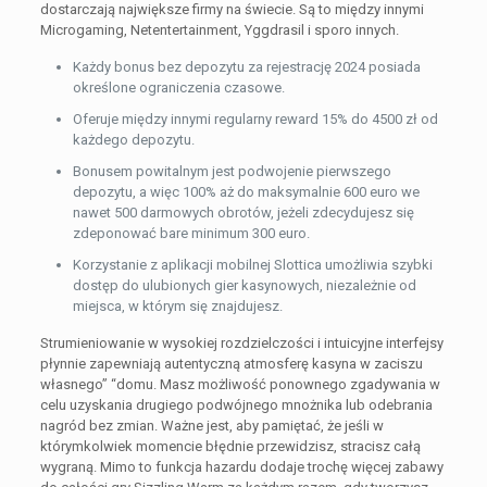
dostarczają największe firmy na świecie. Są to między innymi
Microgaming, Netentertainment, Yggdrasil i sporo innych.
Każdy bonus bez depozytu za rejestrację 2024 posiada
określone ograniczenia czasowe.
Oferuje między innymi regularny reward 15% do 4500 zł od
każdego depozytu.
Bonusem powitalnym jest podwojenie pierwszego
depozytu, a więc 100% aż do maksymalnie 600 euro we
nawet 500 darmowych obrotów, jeżeli zdecydujesz się
zdeponować bare minimum 300 euro.
Korzystanie z aplikacji mobilnej Slottica umożliwia szybki
dostęp do ulubionych gier kasynowych, niezależnie od
miejsca, w którym się znajdujesz.
Strumieniowanie w wysokiej rozdzielczości i intuicyjne interfejsy
płynnie zapewniają autentyczną atmosferę kasyna w zaciszu
własnego” “domu. Masz możliwość ponownego zgadywania w
celu uzyskania drugiego podwójnego mnożnika lub odebrania
nagród bez zmian. Ważne jest, aby pamiętać, że jeśli w
którymkolwiek momencie błędnie przewidzisz, stracisz całą
wygraną. Mimo to funkcja hazardu dodaje trochę więcej zabawy