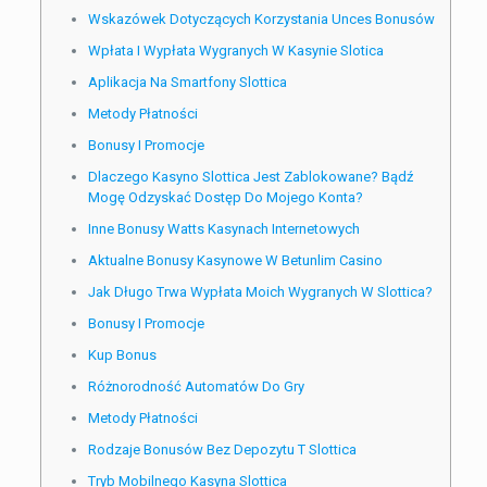
Wskazówek Dotyczących Korzystania Unces Bonusów
Wpłata I Wypłata Wygranych W Kasynie Slotica
Aplikacja Na Smartfony Slottica
Metody Płatności
Bonusy I Promocje
Dlaczego Kasyno Slottica Jest Zablokowane? Bądź
Mogę Odzyskać Dostęp Do Mojego Konta?
Inne Bonusy Watts Kasynach Internetowych
Aktualne Bonusy Kasynowe W Betunlim Casino
Jak Długo Trwa Wypłata Moich Wygranych W Slottica?
Bonusy I Promocje
Kup Bonus
Różnorodność Automatów Do Gry
Metody Płatności
Rodzaje Bonusów Bez Depozytu T Slottica
Tryb Mobilnego Kasyna Slottica