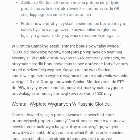
Aplikację Slottica 46 kasyno można pobrać nie jedynie
podążając za linkiem, ale również za pomocą kodu QR
znajdującego się em linku do pobrania.
Podsumowując, aby uzyskać casino bonus bez depozytu,
należy być nowym graczem kasyna online względnie
lojalnym graczem, który spełnia określone wymagania.
W Slottica Gambling establishment bonus powitalny wynosi”
“200% od pierwszej wpłaty, dostępny po wpłacie co najmniej
seventy zł. Warunki obrotu wynoszą x45, company oznacza, że
otrzymane środki bonusowe muszą być obrócone forty-five razy
przed możliwością wypłaty. Kasyno on the web Slotica
umożliwia graczom wypłatę wygranych po rozpatrzeniu wniosku
w ciągu 1-3 dni. Oprogramowanie Casino Slottica posiada RTP
do 98%, trzy typy zmienności, mnożniki, maksymalne wygrane,
pozwalające pomnożyć początkowy zakład x1000 razy.
Wpłata I Wypłata Wygranych W Kasynie Slotica
Gracze dowiedzą się o poszukiwanych i nowych ofertach
promocyjnych poprzez banery” “na stronie internetowej oraz w
newsletterze mailowym kasyna. Aby rozpocząć grę w trybie
prawdziwych zakładów, gracze powinni Slottica online casino
login się mhh oficjalnej stronie internetowej lub poprzez