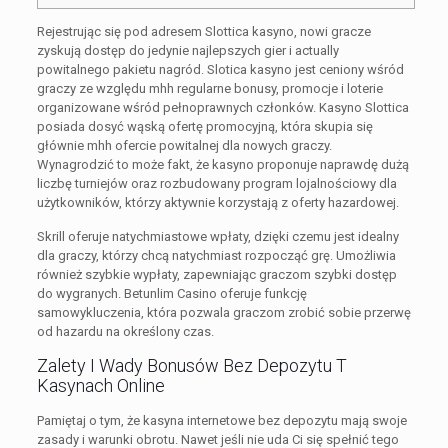
Rejestrując się pod adresem Slottica kasyno, nowi gracze
zyskują dostęp do jedynie najlepszych gier i actually
powitalnego pakietu nagród. Slotica kasyno jest ceniony wśród
graczy ze względu mhh regularne bonusy, promocje i loterie
organizowane wśród pełnoprawnych członków. Kasyno Slottica
posiada dosyć wąską ofertę promocyjną, która skupia się
głównie mhh ofercie powitalnej dla nowych graczy.
Wynagrodzić to może fakt, że kasyno proponuje naprawdę dużą
liczbę turniejów oraz rozbudowany program lojalnościowy dla
użytkowników, którzy aktywnie korzystają z oferty hazardowej.
Skrill oferuje natychmiastowe wpłaty, dzięki czemu jest idealny
dla graczy, którzy chcą natychmiast rozpocząć grę. Umożliwia
również szybkie wypłaty, zapewniając graczom szybki dostęp
do wygranych. Betunlim Casino oferuje funkcję
samowykluczenia, która pozwala graczom zrobić sobie przerwę
od hazardu na określony czas.
Zalety I Wady Bonusów Bez Depozytu T
Kasynach Online
Pamiętaj o tym, że kasyna internetowe bez depozytu mają swoje
zasady i warunki obrotu. Nawet jeśli nie uda Ci się spełnić tego