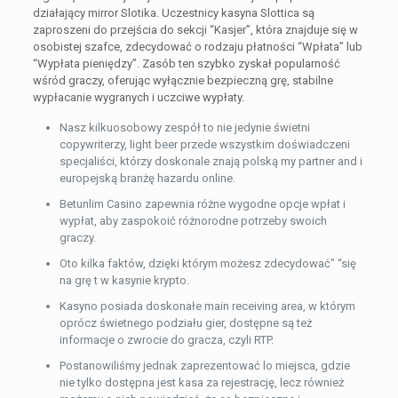
działający mirror Slotika. Uczestnicy kasyna Slottica są
zaproszeni do przejścia do sekcji “Kasjer”, która znajduje się w
osobistej szafce, zdecydować o rodzaju płatności “Wpłata” lub
“Wypłata pieniędzy”. Zasób ten szybko zyskał popularność
wśród graczy, oferując wyłącznie bezpieczną grę, stabilne
wypłacanie wygranych i uczciwe wypłaty.
Nasz kilkuosobowy zespół to nie jedynie świetni
copywriterzy, light beer przede wszystkim doświadczeni
specjaliści, którzy doskonale znają polską my partner and i
europejską branżę hazardu online.
Betunlim Casino zapewnia różne wygodne opcje wpłat i
wypłat, aby zaspokoić różnorodne potrzeby swoich
graczy.
Oto kilka faktów, dzięki którym możesz zdecydować” “się
na grę t w kasynie krypto.
Kasyno posiada doskonałe main receiving area, w którym
oprócz świetnego podziału gier, dostępne są też
informacje o zwrocie do gracza, czyli RTP.
Postanowiliśmy jednak zaprezentować lo miejsca, gdzie
nie tylko dostępna jest kasa za rejestrację, lecz również