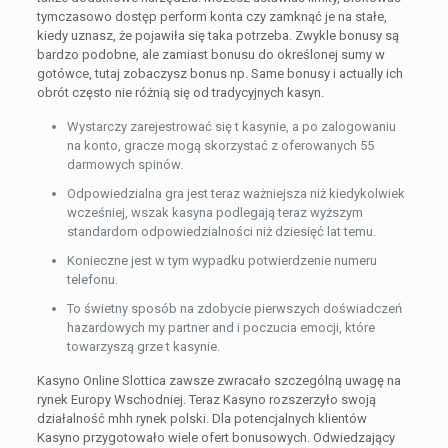
tymczasowo dostęp perform konta czy zamknąć je na stałe,
kiedy uznasz, że pojawiła się taka potrzeba. Zwykle bonusy są
bardzo podobne, ale zamiast bonusu do określonej sumy w
gotówce, tutaj zobaczysz bonus np. Same bonusy i actually ich
obrót często nie różnią się od tradycyjnych kasyn.
Wystarczy zarejestrować się t kasynie, a po zalogowaniu
na konto, gracze mogą skorzystać z oferowanych 55
darmowych spinów.
Odpowiedzialna gra jest teraz ważniejsza niż kiedykolwiek
wcześniej, wszak kasyna podlegają teraz wyższym
standardom odpowiedzialności niż dziesięć lat temu.
Konieczne jest w tym wypadku potwierdzenie numeru
telefonu.
To świetny sposób na zdobycie pierwszych doświadczeń
hazardowych my partner and i poczucia emocji, które
towarzyszą grze t kasynie.
Kasyno Online Slottica zawsze zwracało szczególną uwagę na
rynek Europy Wschodniej. Teraz Kasyno rozszerzyło swoją
działalność mhh rynek polski. Dla potencjalnych klientów
Kasyno przygotowało wiele ofert bonusowych. Odwiedzający