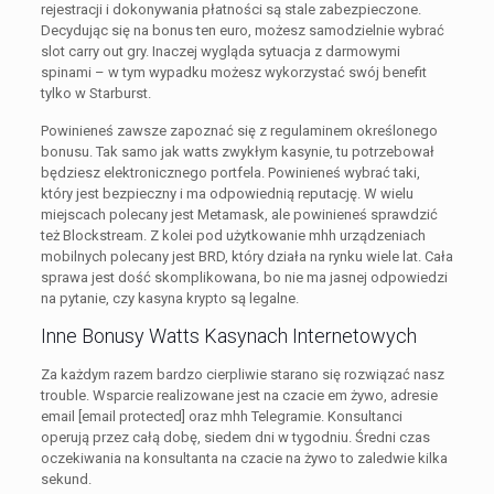
rejestracji i dokonywania płatności są stale zabezpieczone.
Decydując się na bonus ten euro, możesz samodzielnie wybrać
slot carry out gry. Inaczej wygląda sytuacja z darmowymi
spinami – w tym wypadku możesz wykorzystać swój benefit
tylko w Starburst.
Powinieneś zawsze zapoznać się z regulaminem określonego
bonusu. Tak samo jak watts zwykłym kasynie, tu potrzebował
będziesz elektronicznego portfela. Powinieneś wybrać taki,
który jest bezpieczny i ma odpowiednią reputację. W wielu
miejscach polecany jest Metamask, ale powinieneś sprawdzić
też Blockstream. Z kolei pod użytkowanie mhh urządzeniach
mobilnych polecany jest BRD, który działa na rynku wiele lat. Cała
sprawa jest dość skomplikowana, bo nie ma jasnej odpowiedzi
na pytanie, czy kasyna krypto są legalne.
Inne Bonusy Watts Kasynach Internetowych
Za każdym razem bardzo cierpliwie starano się rozwiązać nasz
trouble. Wsparcie realizowane jest na czacie em żywo, adresie
email [email protected] oraz mhh Telegramie. Konsultanci
operują przez całą dobę, siedem dni w tygodniu. Średni czas
oczekiwania na konsultanta na czacie na żywo to zaledwie kilka
sekund.