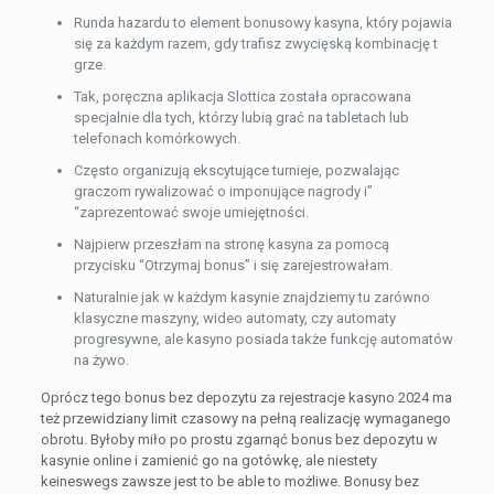
Runda hazardu to element bonusowy kasyna, który pojawia
się za każdym razem, gdy trafisz zwycięską kombinację t
grze.
Tak, poręczna aplikacja Slottica została opracowana
specjalnie dla tych, którzy lubią grać na tabletach lub
telefonach komórkowych.
Często organizują ekscytujące turnieje, pozwalając
graczom rywalizować o imponujące nagrody i”
“zaprezentować swoje umiejętności.
Najpierw przeszłam na stronę kasyna za pomocą
przycisku “Otrzymaj bonus” i się zarejestrowałam.
Naturalnie jak w każdym kasynie znajdziemy tu zarówno
klasyczne maszyny, wideo automaty, czy automaty
progresywne, ale kasyno posiada także funkcję automatów
na żywo.
Oprócz tego bonus bez depozytu za rejestracje kasyno 2024 ma
też przewidziany limit czasowy na pełną realizację wymaganego
obrotu. Byłoby miło po prostu zgarnąć bonus bez depozytu w
kasynie online i zamienić go na gotówkę, ale niestety
keineswegs zawsze jest to be able to możliwe. Bonusy bez