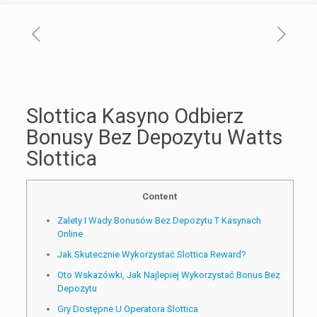
Slottica Kasyno Odbierz
Bonusy Bez Depozytu Watts
Slottica
Content
Zalety I Wady Bonusów Bez Depozytu T Kasynach
Online
Jak Skutecznie Wykorzystać Slottica Reward?
Oto Wskazówki, Jak Najlepiej Wykorzystać Bonus Bez
Depozytu
Gry Dostępne U Operatora Slottica