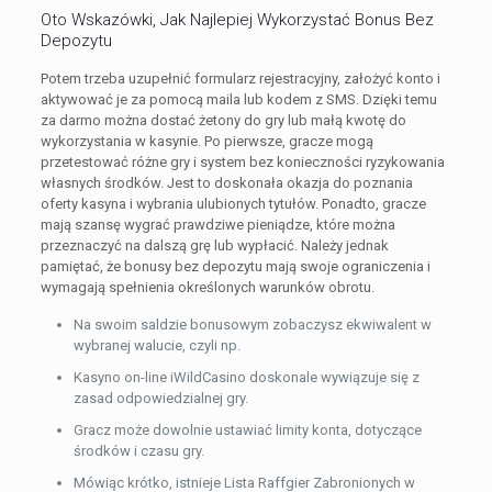
Oto Wskazówki, Jak Najlepiej Wykorzystać Bonus Bez
Depozytu
Potem trzeba uzupełnić formularz rejestracyjny, założyć konto i
aktywować je za pomocą maila lub kodem z SMS. Dzięki temu
za darmo można dostać żetony do gry lub małą kwotę do
wykorzystania w kasynie. Po pierwsze, gracze mogą
przetestować różne gry i system bez konieczności ryzykowania
własnych środków. Jest to doskonała okazja do poznania
oferty kasyna i wybrania ulubionych tytułów. Ponadto, gracze
mają szansę wygrać prawdziwe pieniądze, które można
przeznaczyć na dalszą grę lub wypłacić. Należy jednak
pamiętać, że bonusy bez depozytu mają swoje ograniczenia i
wymagają spełnienia określonych warunków obrotu.
Na swoim saldzie bonusowym zobaczysz ekwiwalent w
wybranej walucie, czyli np.
Kasyno on-line iWildCasino doskonale wywiązuje się z
zasad odpowiedzialnej gry.
Gracz może dowolnie ustawiać limity konta, dotyczące
środków i czasu gry.
Mówiąc krótko, istnieje Lista Raffgier Zabronionych w