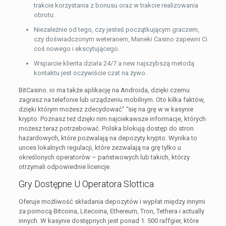
trakcie korzystania z bonusu oraz w trakcie realizowania
obrotu.
Niezależnie od tego, czy jesteś początkującym graczem,
czy doświadczonym weteranem, Maneki Casino zapewni Ci
coś nowego i ekscytującego.
Wsparcie klienta działa 24/7 a new najszybszą metodą
kontaktu jest oczywiście czat na żywo.
BitCasino. io ma także aplikację na Androida, dzięki czemu
zagrasz na telefonie lub urządzeniu mobilnym. Oto kilka faktów,
dzięki którym możesz zdecydować” “się na grę w w kasynie
krypto. Poznasz też dzięki nim najciekawsze informacje, których
możesz teraz potrzebować. Polska blokują dostęp do stron
hazardowych, które pozwalają na depozyty krypto. Wynika to
unces lokalnych regulacji, które zezwalają na grę tylko u
określonych operatorów – państwowych lub takich, którzy
otrzymali odpowiednie licencje.
Gry Dostępne U Operatora Slottica
Oferuje możliwość składania depozytów i wypłat między innymi
za pomocą Bitcoina, Litecoina, Ethereum, Tron, Tethera i actually
innych. W kasynie dostępnych jest ponad 1. 500 raffgier, które