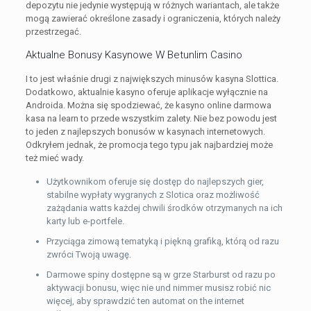
depozytu nie jedynie występują w różnych wariantach, ale także
mogą zawierać określone zasady i ograniczenia, których należy
przestrzegać.
Aktualne Bonusy Kasynowe W Betunlim Casino
I to jest właśnie drugi z największych minusów kasyna Slottica.
Dodatkowo, aktualnie kasyno oferuje aplikacje wyłącznie na
Androida. Można się spodziewać, że kasyno online darmowa
kasa na learn to przede wszystkim zalety. Nie bez powodu jest
to jeden z najlepszych bonusów w kasynach internetowych.
Odkryłem jednak, że promocja tego typu jak najbardziej może
też mieć wady.
Użytkownikom oferuje się dostęp do najlepszych gier,
stabilne wypłaty wygranych z Slotica oraz możliwość
zażądania watts każdej chwili środków otrzymanych na ich
karty lub e-portfele.
Przyciąga zimową tematyką i piękną grafiką, którą od razu
zwróci Twoją uwagę.
Darmowe spiny dostępne są w grze Starburst od razu po
aktywacji bonusu, więc nie und nimmer musisz robić nic
więcej, aby sprawdzić ten automat on the internet